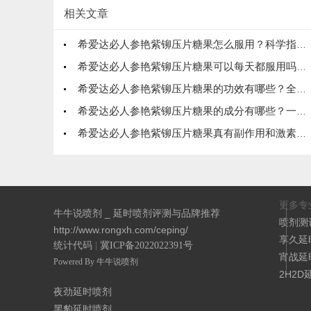
相关文章
希爱达必人参艳紫铆压片糖果怎么服用？科学指南，轻松掌握！
希爱达必人参艳紫铆压片糖果可以每天都服用吗？科学解析，安全又有效！
希爱达必人参艳紫铆压片糖果的功效有哪些？全面解析，效果显著！
希爱达必人参艳紫铆压片糖果的成分有哪些？一文详尽解析，效果更显著！
希爱达必人参艳紫铆压片糖果真有副作用和激素？558元一盒到底值不值？看完这篇你就懂了！
更多专
牛牛说喷剂 _ 延时喷剂评测与品牌推荐
喷剂测
http://www.rongxh.com/ceping/
享久延
统计代码
|
冀ICP备2022022391号
宵战延
Powered By 牛牛说喷剂
2H2D
夜劲延时喷剂
黑豹延时喷剂