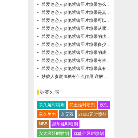
希爱达必人参艳紫铆压片糖果怎么服用？科学指南，轻松掌握！
希爱达必人参艳紫铆压片糖果是真的吗？科学验证，真实有效！
希爱达必人参艳紫铆压片糖果可以每天都服用吗？科学解析，安全又有效！
希爱达必人参艳紫铆压片糖果从哪里购买？优惠力度大，品质保障！
希爱达必人参艳紫铆压片糖果的功效有哪些？全面解析，效果显著！
希爱达必人参艳紫铆压片糖果多少钱一盒？性价比高，效果显著！
希爱达必人参艳紫铆压片糖果的成分有哪些？一文详尽解析，效果更显著！
希爱达必人参艳紫铆压片糖果有依赖性吗？全面解析，安心服用！
希爱达必人参艳紫铆压片糖果真有副作用和激素？558元一盒到底值不值？看完这篇你就懂了！
妙彼人参鹿血糖有什么作用 详解妙彼人参鹿血糖对男人和女人的作用
标签列表
享久延时喷剂
梵王延时喷剂
夜劲
享久生力
京无双
2H2D延时喷剂
NBB
黑豹延时喷剂
安太医延时喷剂
优能佳延时喷剂