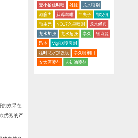
壹小拾延时喷
雄锋
龙水喷剂
滋膳力
苁蓉咖啡
兰夫子
郢惢健
勃生元
NO17久皇喷剂
龙水经典
龙水加强
龙水超强
享久
​纽诗曼
昂本
VigRX喷雾剂
延时龙水加强版
享久喷剂用
安太医喷剂
人初油喷剂
著的效果在
款优秀的产