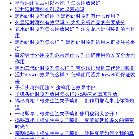
皇帝油用完后可以不洗吗 怎么用效果好
涩井延时喷剂会引起勃起困难吗
黑豹延时喷剂好用吗 黑豹延时喷剂有什么作用？
久皇延时喷剂有效果吗？ 为您分析产品的主要成分
龙水延时喷剂怎么用效果好？ 注意龙水延时喷剂的副作
用
黑豹延时喷剂怎么样？ 黑豹延时喷剂适用人群及注意事
项
微爱男士外用喷剂危害是什么？ 正确使用微爱安全无副
作用
黑豹二代延时喷剂怎么样？ 带你认识黑豹二代延时喷剂
涩井drywell效果怎么样？ 怎样使用涩井drywell可保证效
果
子弹头喷剂用法？ 这样用它效果才好
子弹头延时喷剂效果怎么样? 揭秘它的真实功效
揭秘真相！根先生兰夫子喷剂，副作用那点事儿你得知
道
一喷即享，根先生兰夫子喷剂使用秘籍大公开！
揭秘真相！根先生兰夫子喷剂，究竟能延长多久的亲密
时光？
亲测揭秘！根先生兰夫子喷剂，效果究竟如何？我的真