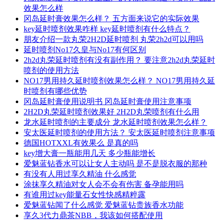
效果怎么样
冈岛延时膏效果怎么样？ 五方面来说它的实际效果
key延时喷剂效果咋样 key延时喷剂有什么特点？
朋友介绍一款丸荣2H2D延时喷剂 丸荣2h2d可以用吗
延时喷剂No17久皇与No17有何区别
2h2d丸荣延时喷剂有没有副作用？ 要注意2h2d丸荣延时
喷剂的使用方法
NO17男用持久延时喷剂效果怎么样？ NO17男用持久延
时喷剂有哪些优势
冈岛延时膏使用说明书 冈岛延时膏使用注意事项
2H2D丸荣延时喷剂效果好 2H2D丸荣喷剂有什么用
龙水延时喷剂的主要成分 龙水延时喷剂效果怎么样？
安太医延时喷剂的使用方法？ 安太医延时喷剂注意事项
德国HOTXXL有效果么 是真的吗
key增大膏一瓶能用几天 多少瓶能增长
爱魅蓝钻香水可以让女人主动吗 是不是脱衣服的那种
有没有人用过享久精油 什么感觉
涂抹享久精油对女人会不会有伤害 备孕能用吗
有谁用过key能量石女性快感精粹露
爱魅蓝钻闻了什么感觉 爱魅蓝钻贵族香水功能
享久3代力鼎茶NBB，我该如何搭配使用