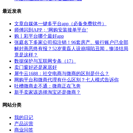
最近发表
文章自媒体一键多平台app（必备免费软件）
师傅闪到APP；‘网购安装接单平台’
购丨彩平台哪个最好app
张庭名下多家公司拟注销！96套房产、银行账户已全部
解封善恶终有报？52岁黄磊人设崩塌陷丑闻，惨淡结局
竟是这样？
数据保护与互联网专条（17）
卖门窗好还是家居好
犀牛云1688：社交电商与微商的区别是什么？
网购平台和微商代理有什么区别？七人模式告诉你
吐槽微商走不通：微商正在飞奔
新手卖家该选择淘宝还是微商？
网站分类
我的日记
产品运营
商业问答