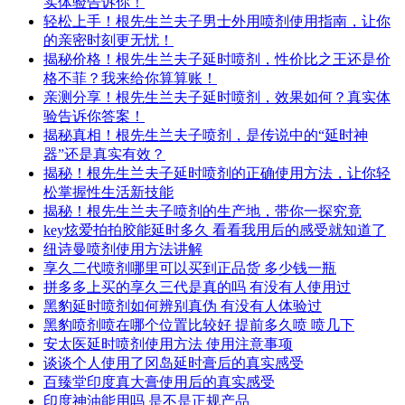
实体验告诉你！
轻松上手！根先生兰夫子男士外用喷剂使用指南，让你
的亲密时刻更无忧！
揭秘价格！根先生兰夫子延时喷剂，性价比之王还是价
格不菲？我来给你算算账！
亲测分享！根先生兰夫子延时喷剂，效果如何？真实体
验告诉你答案！
揭秘真相！根先生兰夫子喷剂，是传说中的“延时神
器”还是真实有效？
揭秘！根先生兰夫子延时喷剂的正确使用方法，让你轻
松掌握性生活新技能
揭秘！根先生兰夫子喷剂的生产地，带你一探究竟
key炫爱拍拍胶能延时多久 看看我用后的感受就知道了
纽诗曼喷剂使用方法讲解
享久二代喷剂哪里可以买到正品货 多少钱一瓶
拼多多上买的享久三代是真的吗 有没有人使用过
黑豹延时喷剂如何辨别真伪 有没有人体验过
黑豹喷剂喷在哪个位置比较好 提前多久喷 喷几下
安太医延时喷剂使用方法 使用注意事项
谈谈个人使用了冈岛延时膏后的真实感受
百臻堂印度真大膏使用后的真实感受
印度神油能用吗 是不是正规产品