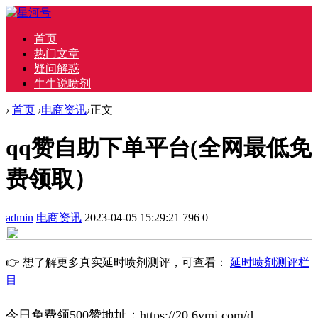
首页
热门文章
疑问解惑
牛牛说喷剂
›
首页
›
电商资讯
›
正文
qq赞自助下单平台(全网最低免
费领取）
admin
电商资讯
2023-04-05 15:29:21
796
0
👉 想了解更多真实延时喷剂测评，可查看：
延时喷剂测评栏
目
今日免费领500赞地址：
https://20.6ymj.com/d