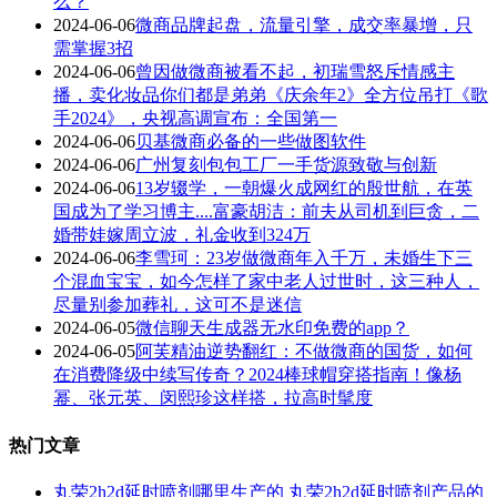
么？
2024-06-06
微商品牌起盘，流量引擎，成交率暴增，只
需掌握3招
2024-06-06
曾因做微商被看不起，初瑞雪怒斥情感主
播，卖化妆品你们都是弟弟《庆余年2》全方位吊打《歌
手2024》，央视高调宣布：全国第一
2024-06-06
贝基微商必备的一些做图软件
2024-06-06
广州复刻包包工厂一手货源致敬与创新
2024-06-06
13岁辍学，一朝爆火成网红的殷世航，在英
国成为了学习博主....富豪胡洁：前夫从司机到巨贪，二
婚带娃嫁周立波，礼金收到324万
2024-06-06
李雪珂：23岁做微商年入千万，未婚生下三
个混血宝宝，如今怎样了家中老人过世时，这三种人，
尽量别参加葬礼，这可不是迷信
2024-06-05
微信聊天生成器无水印免费的app？
2024-06-05
阿芙精油逆势翻红：不做微商的国货，如何
在消费降级中续写传奇？2024棒球帽穿搭指南！像杨
幂、张元英、闵熙珍这样搭，拉高时髦度
热门文章
丸荣2h2d延时喷剂哪里生产的 丸荣2h2d延时喷剂产品的