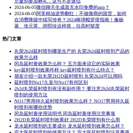
尽量别参加葬礼，这可不是迷信
2024-06-05
微信聊天生成器无水印免费的app？
2024-06-05
阿芙精油逆势翻红：不做微商的国货，如何
在消费降级中续写传奇？2024棒球帽穿搭指南！像杨
幂、张元英、闵熙珍这样搭，拉高时髦度
热门文章
丸荣2h2d延时喷剂哪里生产的 丸荣2h2d延时喷剂产品的
效果怎么样
冈岛延时膏效果怎么样？ 五方面来说它的实际效果
key延时喷剂效果咋样 key延时喷剂有什么特点？
朋友介绍一款丸荣2H2D延时喷剂 丸荣2h2d可以用吗
延时喷剂No17久皇与No17有何区别
2h2d丸荣延时喷剂有没有副作用？ 要注意2h2d丸荣延时
喷剂的使用方法
NO17男用持久延时喷剂效果怎么样？ NO17男用持久延
时喷剂有哪些优势
冈岛延时膏使用说明书 冈岛延时膏使用注意事项
2H2D丸荣延时喷剂效果好 2H2D丸荣喷剂有什么用
龙水延时喷剂的主要成分 龙水延时喷剂效果怎么样？
安太医延时喷剂的使用方法？ 安太医延时喷剂注意事项