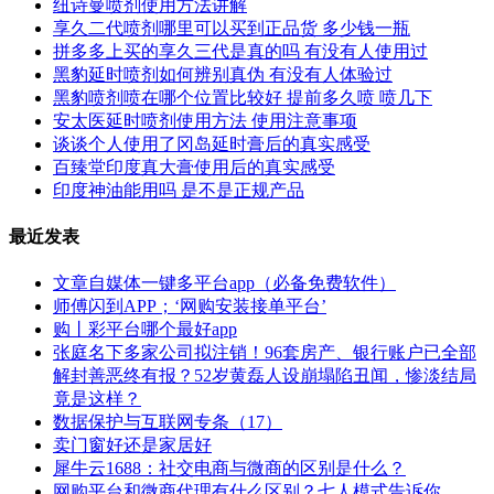
纽诗曼喷剂使用方法讲解
享久二代喷剂哪里可以买到正品货 多少钱一瓶
拼多多上买的享久三代是真的吗 有没有人使用过
黑豹延时喷剂如何辨别真伪 有没有人体验过
黑豹喷剂喷在哪个位置比较好 提前多久喷 喷几下
安太医延时喷剂使用方法 使用注意事项
谈谈个人使用了冈岛延时膏后的真实感受
百臻堂印度真大膏使用后的真实感受
印度神油能用吗 是不是正规产品
最近发表
文章自媒体一键多平台app（必备免费软件）
师傅闪到APP；‘网购安装接单平台’
购丨彩平台哪个最好app
张庭名下多家公司拟注销！96套房产、银行账户已全部
解封善恶终有报？52岁黄磊人设崩塌陷丑闻，惨淡结局
竟是这样？
数据保护与互联网专条（17）
卖门窗好还是家居好
犀牛云1688：社交电商与微商的区别是什么？
网购平台和微商代理有什么区别？七人模式告诉你