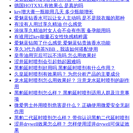
德国HOTXXL有效果么 是真的吗
key增大膏一瓶能用几天 多少瓶能增长
爱魅蓝钻香水可以让女人主动吗 是不是脱衣服的那种
有没有人用过享久精油 什么感觉
涂抹享久精油对女人会不会有伤害 备孕能用吗
有谁用过key能量石女性快感精粹露
爱魅蓝钻闻了什么感觉 爱魅蓝钻贵族香水功能
享久3代力鼎茶NBB，我该如何搭配使用
皇帝油用完后可以不洗吗 怎么用效果好
涩井延时喷剂会引起勃起困难吗
黑豹延时喷剂好用吗 黑豹延时喷剂有什么作用？
久皇延时喷剂有效果吗？ 为您分析产品的主要成分
龙水延时喷剂怎么用效果好？ 注意龙水延时喷剂的副作
用
黑豹延时喷剂怎么样？ 黑豹延时喷剂适用人群及注意事
项
微爱男士外用喷剂危害是什么？ 正确使用微爱安全无副
作用
黑豹二代延时喷剂怎么样？ 带你认识黑豹二代延时喷剂
涩井drywell效果怎么样？ 怎样使用涩井drywell可保证效
果