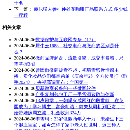
十名
下一篇：
赫尔猛人参杜仲雄花咖啡正品联系方式 多少钱
一疗程
相关文章
2024-06-06
数据保护与互联网专条（17）
2024-06-06
犀牛云1688：社交电商与微商的区别是什
么？
2024-06-06
微商品牌起盘，流量引擎，成交率暴增，只
需掌握3招
2024-06-06
曾因做微商被看不起，初瑞雪怒斥情感主
播，卖化妆品你们都是弟弟《庆余年2》全方位吊打《歌
手2024》，央视高调宣布：全国第一
2024-06-06
贝基微商必备的一些做图软件
2024-06-06
广州复刻包包工厂一手货源致敬与创新
2024-06-06
13岁辍学，一朝爆火成网红的殷世航，在英
国成为了学习博主....富豪胡洁：前夫从司机到巨贪，二
婚带娃嫁周立波，礼金收到324万
2024-06-06
李雪珂：23岁做微商年入千万，未婚生下三
个混血宝宝，如今怎样了家中老人过世时，这三种人，