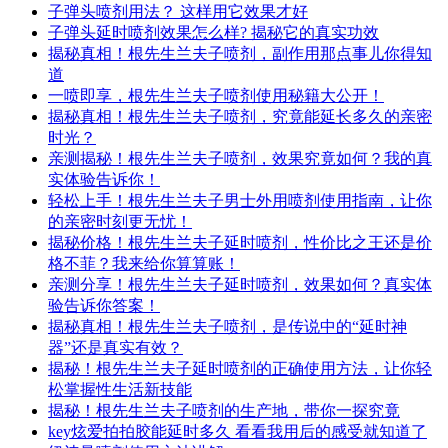
子弹头喷剂用法？ 这样用它效果才好
子弹头延时喷剂效果怎么样? 揭秘它的真实功效
揭秘真相！根先生兰夫子喷剂，副作用那点事儿你得知
道
一喷即享，根先生兰夫子喷剂使用秘籍大公开！
揭秘真相！根先生兰夫子喷剂，究竟能延长多久的亲密
时光？
亲测揭秘！根先生兰夫子喷剂，效果究竟如何？我的真
实体验告诉你！
轻松上手！根先生兰夫子男士外用喷剂使用指南，让你
的亲密时刻更无忧！
揭秘价格！根先生兰夫子延时喷剂，性价比之王还是价
格不菲？我来给你算算账！
亲测分享！根先生兰夫子延时喷剂，效果如何？真实体
验告诉你答案！
揭秘真相！根先生兰夫子喷剂，是传说中的“延时神
器”还是真实有效？
揭秘！根先生兰夫子延时喷剂的正确使用方法，让你轻
松掌握性生活新技能
揭秘！根先生兰夫子喷剂的生产地，带你一探究竟
key炫爱拍拍胶能延时多久 看看我用后的感受就知道了