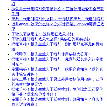
项
微爱男士外用喷剂危害是什么？ 正确使用微爱安全无副
作用
黑豹二代延时喷剂怎么样？ 带你认识黑豹二代延时喷剂
涩井drywell效果怎么样？ 怎样使用涩井drywell可保证效
果
子弹头喷剂用法？ 这样用它效果才好
子弹头延时喷剂效果怎么样? 揭秘它的真实功效
揭秘真相！根先生兰夫子喷剂，副作用那点事儿你得知
道
一喷即享，根先生兰夫子喷剂使用秘籍大公开！
揭秘真相！根先生兰夫子喷剂，究竟能延长多久的亲密
时光？
亲测揭秘！根先生兰夫子喷剂，效果究竟如何？我的真
实体验告诉你！
轻松上手！根先生兰夫子男士外用喷剂使用指南，让你
的亲密时刻更无忧！
揭秘价格！根先生兰夫子延时喷剂，性价比之王还是价
格不菲？我来给你算算账！
亲测分享！根先生兰夫子延时喷剂，效果如何？真实体
验告诉你答案！