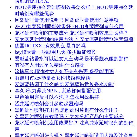
喷剂的使用方法
NO17男用持久延时喷剂效果怎么样？ NO17男用持久延
时喷剂有哪些优势
冈岛延时膏使用说明书 冈岛延时膏使用注意事项
2H2D丸荣延时喷剂效果好 2H2D丸荣喷剂有什么用
龙水延时喷剂的主要成分 龙水延时喷剂效果怎么样？
安太医延时喷剂的使用方法？ 安太医延时喷剂注意事项
德国HOTXXL有效果么 是真的吗
key增大膏一瓶能用几天 多少瓶能增长
爱魅蓝钻香水可以让女人主动吗 是不是脱衣服的那种
有没有人用过享久精油 什么感觉
涂抹享久精油对女人会不会有伤害 备孕能用吗
有谁用过key能量石女性快感精粹露
爱魅蓝钻闻了什么感觉 爱魅蓝钻贵族香水功能
享久3代力鼎茶NBB，我该如何搭配使用
皇帝油用完后可以不洗吗 怎么用效果好
涩井延时喷剂会引起勃起困难吗
黑豹延时喷剂好用吗 黑豹延时喷剂有什么作用？
久皇延时喷剂有效果吗？ 为您分析产品的主要成分
龙水延时喷剂怎么用效果好？ 注意龙水延时喷剂的副作
用
黑豹延时喷剂怎么样？ 黑豹延时喷剂适用人群及注意事