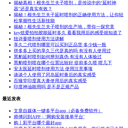
揭秘真相！根先生兰夫子喷剂，是传说中的“延时神
器”还是真实有效？
揭秘！根先生兰夫子延时喷剂的正确使用方法，让你轻
松掌握性生活新技能
揭秘！根先生兰夫子喷剂的生产地，带你一探究竟
key炫爱拍拍胶能延时多久 看看我用后的感受就知道了
纽诗曼喷剂使用方法讲解
享久二代喷剂哪里可以买到正品货 多少钱一瓶
拼多多上买的享久三代是真的吗 有没有人使用过
黑豹延时喷剂如何辨别真伪 有没有人体验过
黑豹喷剂喷在哪个位置比较好 提前多久喷 喷几下
安太医延时喷剂使用方法 使用注意事项
谈谈个人使用了冈岛延时膏后的真实感受
百臻堂印度真大膏使用后的真实感受
印度神油能用吗 是不是正规产品
最近发表
文章自媒体一键多平台app（必备免费软件）
师傅闪到APP；‘网购安装接单平台’
购丨彩平台哪个最好app