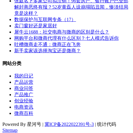
张庭名下多家公司拟注销！96套房产、银行账户已全部
解封善恶终有报？52岁黄磊人设崩塌陷丑闻，惨淡结局
竟是这样？
数据保护与互联网专条（17）
卖门窗好还是家居好
犀牛云1688：社交电商与微商的区别是什么？
网购平台和微商代理有什么区别？七人模式告诉你
吐槽微商走不通：微商正在飞奔
新手卖家该选择淘宝还是微商？
网站分类
我的日记
产品运营
商业问答
产品推广
创业经验
电商资讯
微商百科
Powered By 星河号 |
冀ICP备2022022391号-3
| 统计代码
Sitemap