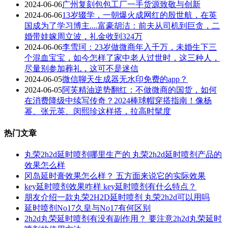
2024-06-06
广州复刻包包工厂一手货源致敬与创新
2024-06-06
13岁辍学，一朝爆火成网红的殷世航，在英
国成为了学习博主....富豪胡洁：前夫从司机到巨贪，二
婚带娃嫁周立波，礼金收到324万
2024-06-06
李雪珂：23岁做微商年入千万，未婚生下三
个混血宝宝，如今怎样了家中老人过世时，这三种人，
尽量别参加葬礼，这可不是迷信
2024-06-05
微信聊天生成器无水印免费的app？
2024-06-05
阿芙精油逆势翻红：不做微商的国货，如何
在消费降级中续写传奇？2024棒球帽穿搭指南！像杨
幂、张元英、闵熙珍这样搭，拉高时髦度
热门文章
丸荣2h2d延时喷剂哪里生产的 丸荣2h2d延时喷剂产品的
效果怎么样
冈岛延时膏效果怎么样？ 五方面来说它的实际效果
key延时喷剂效果咋样 key延时喷剂有什么特点？
朋友介绍一款丸荣2H2D延时喷剂 丸荣2h2d可以用吗
延时喷剂No17久皇与No17有何区别
2h2d丸荣延时喷剂有没有副作用？ 要注意2h2d丸荣延时