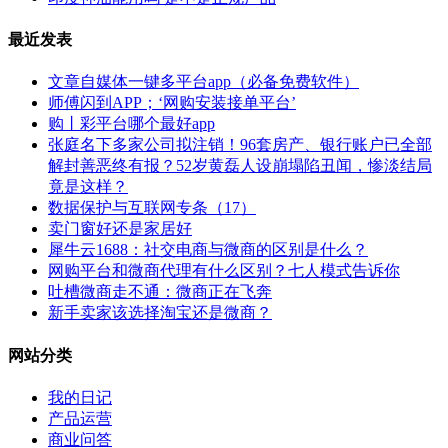
最近发表
文章自媒体一键多平台app（必备免费软件）
师傅闪到APP；‘网购安装接单平台’
购丨彩平台哪个最好app
张庭名下多家公司拟注销！96套房产、银行账户已全部
解封善恶终有报？52岁黄磊人设崩塌陷丑闻，惨淡结局
竟是这样？
数据保护与互联网专条（17）
卖门窗好还是家居好
犀牛云1688：社交电商与微商的区别是什么？
网购平台和微商代理有什么区别？七人模式告诉你
吐槽微商走不通：微商正在飞奔
新手卖家该选择淘宝还是微商？
网站分类
我的日记
产品运营
商业问答