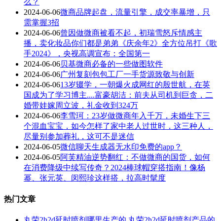
么？
2024-06-06
微商品牌起盘，流量引擎，成交率暴增，只
需掌握3招
2024-06-06
曾因做微商被看不起，初瑞雪怒斥情感主
播，卖化妆品你们都是弟弟《庆余年2》全方位吊打《歌
手2024》，央视高调宣布：全国第一
2024-06-06
贝基微商必备的一些做图软件
2024-06-06
广州复刻包包工厂一手货源致敬与创新
2024-06-06
13岁辍学，一朝爆火成网红的殷世航，在英
国成为了学习博主....富豪胡洁：前夫从司机到巨贪，二
婚带娃嫁周立波，礼金收到324万
2024-06-06
李雪珂：23岁做微商年入千万，未婚生下三
个混血宝宝，如今怎样了家中老人过世时，这三种人，
尽量别参加葬礼，这可不是迷信
2024-06-05
微信聊天生成器无水印免费的app？
2024-06-05
阿芙精油逆势翻红：不做微商的国货，如何
在消费降级中续写传奇？2024棒球帽穿搭指南！像杨
幂、张元英、闵熙珍这样搭，拉高时髦度
热门文章
丸荣2h2d延时喷剂哪里生产的 丸荣2h2d延时喷剂产品的