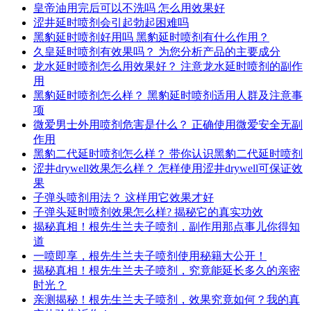
皇帝油用完后可以不洗吗 怎么用效果好
涩井延时喷剂会引起勃起困难吗
黑豹延时喷剂好用吗 黑豹延时喷剂有什么作用？
久皇延时喷剂有效果吗？ 为您分析产品的主要成分
龙水延时喷剂怎么用效果好？ 注意龙水延时喷剂的副作
用
黑豹延时喷剂怎么样？ 黑豹延时喷剂适用人群及注意事
项
微爱男士外用喷剂危害是什么？ 正确使用微爱安全无副
作用
黑豹二代延时喷剂怎么样？ 带你认识黑豹二代延时喷剂
涩井drywell效果怎么样？ 怎样使用涩井drywell可保证效
果
子弹头喷剂用法？ 这样用它效果才好
子弹头延时喷剂效果怎么样? 揭秘它的真实功效
揭秘真相！根先生兰夫子喷剂，副作用那点事儿你得知
道
一喷即享，根先生兰夫子喷剂使用秘籍大公开！
揭秘真相！根先生兰夫子喷剂，究竟能延长多久的亲密
时光？
亲测揭秘！根先生兰夫子喷剂，效果究竟如何？我的真