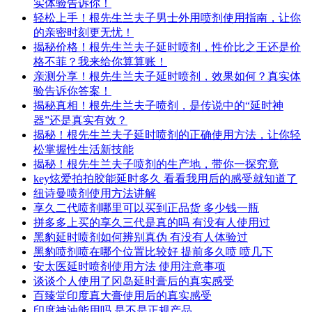
实体验告诉你！
轻松上手！根先生兰夫子男士外用喷剂使用指南，让你
的亲密时刻更无忧！
揭秘价格！根先生兰夫子延时喷剂，性价比之王还是价
格不菲？我来给你算算账！
亲测分享！根先生兰夫子延时喷剂，效果如何？真实体
验告诉你答案！
揭秘真相！根先生兰夫子喷剂，是传说中的“延时神
器”还是真实有效？
揭秘！根先生兰夫子延时喷剂的正确使用方法，让你轻
松掌握性生活新技能
揭秘！根先生兰夫子喷剂的生产地，带你一探究竟
key炫爱拍拍胶能延时多久 看看我用后的感受就知道了
纽诗曼喷剂使用方法讲解
享久二代喷剂哪里可以买到正品货 多少钱一瓶
拼多多上买的享久三代是真的吗 有没有人使用过
黑豹延时喷剂如何辨别真伪 有没有人体验过
黑豹喷剂喷在哪个位置比较好 提前多久喷 喷几下
安太医延时喷剂使用方法 使用注意事项
谈谈个人使用了冈岛延时膏后的真实感受
百臻堂印度真大膏使用后的真实感受
印度神油能用吗 是不是正规产品