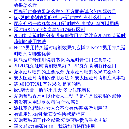
效果怎么样
冈岛延时膏效果怎么样？ 五方面来说它的实际效果
key延时喷剂效果咋样 key延时喷剂有什么特点？
朋友介绍一款丸荣2H2D延时喷剂 丸荣2h2d可以用吗
延时喷剂No17久皇与No17有何区别
2h2d丸荣延时喷剂有没有副作用？ 要注意2h2d丸荣延时
喷剂的使用方法
NO17男用持久延时喷剂效果怎么样？ NO17男用持久延
时喷剂有哪些优势
冈岛延时膏使用说明书 冈岛延时膏使用注意事项
2H2D丸荣延时喷剂效果好 2H2D丸荣喷剂有什么用
龙水延时喷剂的主要成分 龙水延时喷剂效果怎么样？
安太医延时喷剂的使用方法？ 安太医延时喷剂注意事项
德国HOTXXL有效果么 是真的吗
key增大膏一瓶能用几天 多少瓶能增长
爱魅蓝钻香水可以让女人主动吗 是不是脱衣服的那种
有没有人用过享久精油 什么感觉
涂抹享久精油对女人会不会有伤害 备孕能用吗
有谁用过key能量石女性快感精粹露
爱魅蓝钻闻了什么感觉 爱魅蓝钻贵族香水功能
享久3代力鼎茶NBB，我该如何搭配使用