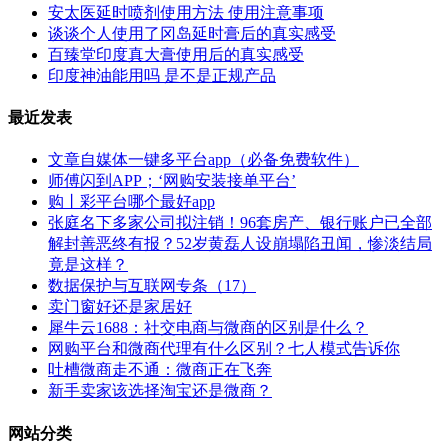
安太医延时喷剂使用方法 使用注意事项
谈谈个人使用了冈岛延时膏后的真实感受
百臻堂印度真大膏使用后的真实感受
印度神油能用吗 是不是正规产品
最近发表
文章自媒体一键多平台app（必备免费软件）
师傅闪到APP；‘网购安装接单平台’
购丨彩平台哪个最好app
张庭名下多家公司拟注销！96套房产、银行账户已全部
解封善恶终有报？52岁黄磊人设崩塌陷丑闻，惨淡结局
竟是这样？
数据保护与互联网专条（17）
卖门窗好还是家居好
犀牛云1688：社交电商与微商的区别是什么？
网购平台和微商代理有什么区别？七人模式告诉你
吐槽微商走不通：微商正在飞奔
新手卖家该选择淘宝还是微商？
网站分类