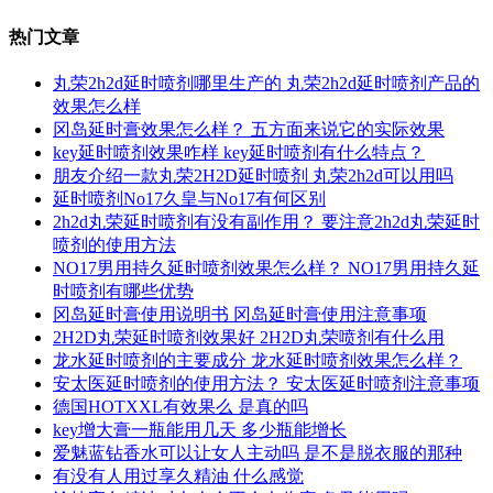
热门文章
丸荣2h2d延时喷剂哪里生产的 丸荣2h2d延时喷剂产品的
效果怎么样
冈岛延时膏效果怎么样？ 五方面来说它的实际效果
key延时喷剂效果咋样 key延时喷剂有什么特点？
朋友介绍一款丸荣2H2D延时喷剂 丸荣2h2d可以用吗
延时喷剂No17久皇与No17有何区别
2h2d丸荣延时喷剂有没有副作用？ 要注意2h2d丸荣延时
喷剂的使用方法
NO17男用持久延时喷剂效果怎么样？ NO17男用持久延
时喷剂有哪些优势
冈岛延时膏使用说明书 冈岛延时膏使用注意事项
2H2D丸荣延时喷剂效果好 2H2D丸荣喷剂有什么用
龙水延时喷剂的主要成分 龙水延时喷剂效果怎么样？
安太医延时喷剂的使用方法？ 安太医延时喷剂注意事项
德国HOTXXL有效果么 是真的吗
key增大膏一瓶能用几天 多少瓶能增长
爱魅蓝钻香水可以让女人主动吗 是不是脱衣服的那种
有没有人用过享久精油 什么感觉