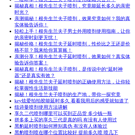
揭秘真相！根先生兰夫子喷剂，究竟能延长多久的亲密
时光？
亲测揭秘！根先生兰夫子喷剂，效果究竟如何？我的真
实体验告诉你！
轻松上手！根先生兰夫子男士外用喷剂使用指南，让你
的亲密时刻更无忧！
揭秘价格！根先生兰夫子延时喷剂，性价比之王还是价
格不菲？我来给你算算账！
亲测分享！根先生兰夫子延时喷剂，效果如何？真实体
验告诉你答案！
揭秘真相！根先生兰夫子喷剂，是传说中的“延时神
器”还是真实有效？
揭秘！根先生兰夫子延时喷剂的正确使用方法，让你轻
松掌握性生活新技能
揭秘！根先生兰夫子喷剂的生产地，带你一探究竟
key炫爱拍拍胶能延时多久 看看我用后的感受就知道了
纽诗曼喷剂使用方法讲解
享久二代喷剂哪里可以买到正品货 多少钱一瓶
拼多多上买的享久三代是真的吗 有没有人使用过
黑豹延时喷剂如何辨别真伪 有没有人体验过
黑豹喷剂喷在哪个位置比较好 提前多久喷 喷几下