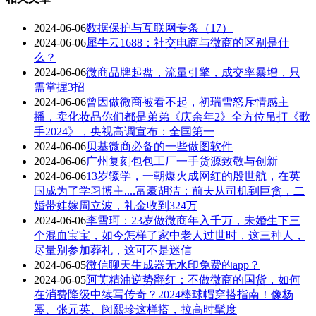
2024-06-06
数据保护与互联网专条（17）
2024-06-06
犀牛云1688：社交电商与微商的区别是什
么？
2024-06-06
微商品牌起盘，流量引擎，成交率暴增，只
需掌握3招
2024-06-06
曾因做微商被看不起，初瑞雪怒斥情感主
播，卖化妆品你们都是弟弟《庆余年2》全方位吊打《歌
手2024》，央视高调宣布：全国第一
2024-06-06
贝基微商必备的一些做图软件
2024-06-06
广州复刻包包工厂一手货源致敬与创新
2024-06-06
13岁辍学，一朝爆火成网红的殷世航，在英
国成为了学习博主....富豪胡洁：前夫从司机到巨贪，二
婚带娃嫁周立波，礼金收到324万
2024-06-06
李雪珂：23岁做微商年入千万，未婚生下三
个混血宝宝，如今怎样了家中老人过世时，这三种人，
尽量别参加葬礼，这可不是迷信
2024-06-05
微信聊天生成器无水印免费的app？
2024-06-05
阿芙精油逆势翻红：不做微商的国货，如何
在消费降级中续写传奇？2024棒球帽穿搭指南！像杨
幂、张元英、闵熙珍这样搭，拉高时髦度