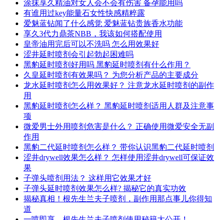
涂抹享久精油对女人会不会有伤害 备孕能用吗
有谁用过key能量石女性快感精粹露
爱魅蓝钻闻了什么感觉 爱魅蓝钻贵族香水功能
享久3代力鼎茶NBB，我该如何搭配使用
皇帝油用完后可以不洗吗 怎么用效果好
涩井延时喷剂会引起勃起困难吗
黑豹延时喷剂好用吗 黑豹延时喷剂有什么作用？
久皇延时喷剂有效果吗？ 为您分析产品的主要成分
龙水延时喷剂怎么用效果好？ 注意龙水延时喷剂的副作
用
黑豹延时喷剂怎么样？ 黑豹延时喷剂适用人群及注意事
项
微爱男士外用喷剂危害是什么？ 正确使用微爱安全无副
作用
黑豹二代延时喷剂怎么样？ 带你认识黑豹二代延时喷剂
涩井drywell效果怎么样？ 怎样使用涩井drywell可保证效
果
子弹头喷剂用法？ 这样用它效果才好
子弹头延时喷剂效果怎么样? 揭秘它的真实功效
揭秘真相！根先生兰夫子喷剂，副作用那点事儿你得知
道
一喷即享，根先生兰夫子喷剂使用秘籍大公开！