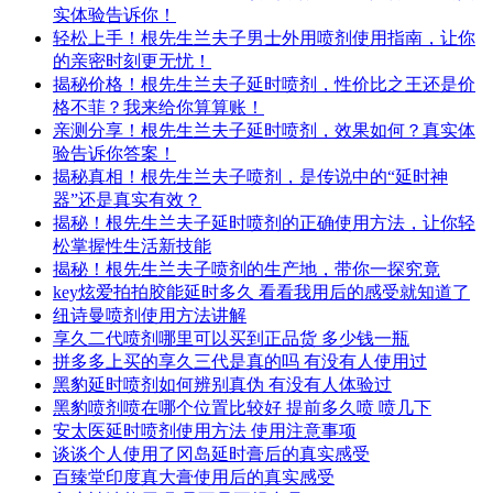
实体验告诉你！
轻松上手！根先生兰夫子男士外用喷剂使用指南，让你
的亲密时刻更无忧！
揭秘价格！根先生兰夫子延时喷剂，性价比之王还是价
格不菲？我来给你算算账！
亲测分享！根先生兰夫子延时喷剂，效果如何？真实体
验告诉你答案！
揭秘真相！根先生兰夫子喷剂，是传说中的“延时神
器”还是真实有效？
揭秘！根先生兰夫子延时喷剂的正确使用方法，让你轻
松掌握性生活新技能
揭秘！根先生兰夫子喷剂的生产地，带你一探究竟
key炫爱拍拍胶能延时多久 看看我用后的感受就知道了
纽诗曼喷剂使用方法讲解
享久二代喷剂哪里可以买到正品货 多少钱一瓶
拼多多上买的享久三代是真的吗 有没有人使用过
黑豹延时喷剂如何辨别真伪 有没有人体验过
黑豹喷剂喷在哪个位置比较好 提前多久喷 喷几下
安太医延时喷剂使用方法 使用注意事项
谈谈个人使用了冈岛延时膏后的真实感受
百臻堂印度真大膏使用后的真实感受