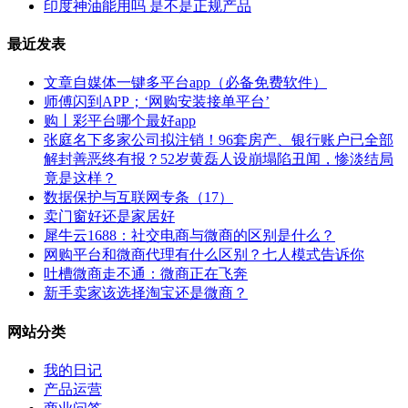
印度神油能用吗 是不是正规产品
最近发表
文章自媒体一键多平台app（必备免费软件）
师傅闪到APP；‘网购安装接单平台’
购丨彩平台哪个最好app
张庭名下多家公司拟注销！96套房产、银行账户已全部
解封善恶终有报？52岁黄磊人设崩塌陷丑闻，惨淡结局
竟是这样？
数据保护与互联网专条（17）
卖门窗好还是家居好
犀牛云1688：社交电商与微商的区别是什么？
网购平台和微商代理有什么区别？七人模式告诉你
吐槽微商走不通：微商正在飞奔
新手卖家该选择淘宝还是微商？
网站分类
我的日记
产品运营