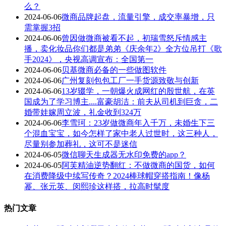
么？
2024-06-06
微商品牌起盘，流量引擎，成交率暴增，只
需掌握3招
2024-06-06
曾因做微商被看不起，初瑞雪怒斥情感主
播，卖化妆品你们都是弟弟《庆余年2》全方位吊打《歌
手2024》，央视高调宣布：全国第一
2024-06-06
贝基微商必备的一些做图软件
2024-06-06
广州复刻包包工厂一手货源致敬与创新
2024-06-06
13岁辍学，一朝爆火成网红的殷世航，在英
国成为了学习博主....富豪胡洁：前夫从司机到巨贪，二
婚带娃嫁周立波，礼金收到324万
2024-06-06
李雪珂：23岁做微商年入千万，未婚生下三
个混血宝宝，如今怎样了家中老人过世时，这三种人，
尽量别参加葬礼，这可不是迷信
2024-06-05
微信聊天生成器无水印免费的app？
2024-06-05
阿芙精油逆势翻红：不做微商的国货，如何
在消费降级中续写传奇？2024棒球帽穿搭指南！像杨
幂、张元英、闵熙珍这样搭，拉高时髦度
热门文章