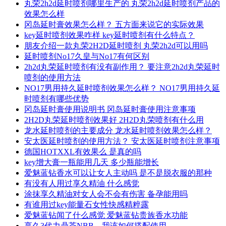
丸荣2h2d延时喷剂哪里生产的 丸荣2h2d延时喷剂产品的
效果怎么样
冈岛延时膏效果怎么样？ 五方面来说它的实际效果
key延时喷剂效果咋样 key延时喷剂有什么特点？
朋友介绍一款丸荣2H2D延时喷剂 丸荣2h2d可以用吗
延时喷剂No17久皇与No17有何区别
2h2d丸荣延时喷剂有没有副作用？ 要注意2h2d丸荣延时
喷剂的使用方法
NO17男用持久延时喷剂效果怎么样？ NO17男用持久延
时喷剂有哪些优势
冈岛延时膏使用说明书 冈岛延时膏使用注意事项
2H2D丸荣延时喷剂效果好 2H2D丸荣喷剂有什么用
龙水延时喷剂的主要成分 龙水延时喷剂效果怎么样？
安太医延时喷剂的使用方法？ 安太医延时喷剂注意事项
德国HOTXXL有效果么 是真的吗
key增大膏一瓶能用几天 多少瓶能增长
爱魅蓝钻香水可以让女人主动吗 是不是脱衣服的那种
有没有人用过享久精油 什么感觉
涂抹享久精油对女人会不会有伤害 备孕能用吗
有谁用过key能量石女性快感精粹露
爱魅蓝钻闻了什么感觉 爱魅蓝钻贵族香水功能
享久3代力鼎茶NBB，我该如何搭配使用