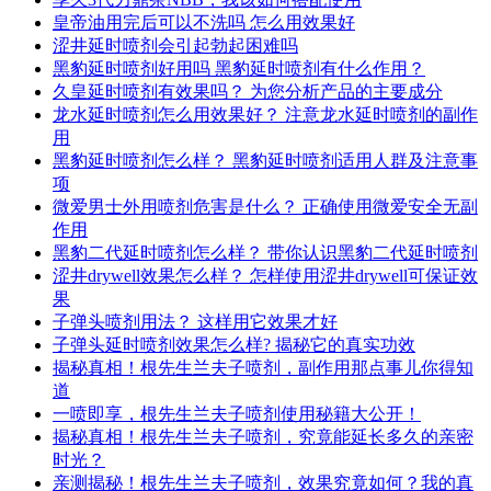
皇帝油用完后可以不洗吗 怎么用效果好
涩井延时喷剂会引起勃起困难吗
黑豹延时喷剂好用吗 黑豹延时喷剂有什么作用？
久皇延时喷剂有效果吗？ 为您分析产品的主要成分
龙水延时喷剂怎么用效果好？ 注意龙水延时喷剂的副作
用
黑豹延时喷剂怎么样？ 黑豹延时喷剂适用人群及注意事
项
微爱男士外用喷剂危害是什么？ 正确使用微爱安全无副
作用
黑豹二代延时喷剂怎么样？ 带你认识黑豹二代延时喷剂
涩井drywell效果怎么样？ 怎样使用涩井drywell可保证效
果
子弹头喷剂用法？ 这样用它效果才好
子弹头延时喷剂效果怎么样? 揭秘它的真实功效
揭秘真相！根先生兰夫子喷剂，副作用那点事儿你得知
道
一喷即享，根先生兰夫子喷剂使用秘籍大公开！
揭秘真相！根先生兰夫子喷剂，究竟能延长多久的亲密
时光？
亲测揭秘！根先生兰夫子喷剂，效果究竟如何？我的真