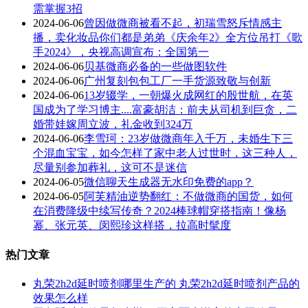
需掌握3招
2024-06-06
曾因做微商被看不起，初瑞雪怒斥情感主
播，卖化妆品你们都是弟弟《庆余年2》全方位吊打《歌
手2024》，央视高调宣布：全国第一
2024-06-06
贝基微商必备的一些做图软件
2024-06-06
广州复刻包包工厂一手货源致敬与创新
2024-06-06
13岁辍学，一朝爆火成网红的殷世航，在英
国成为了学习博主....富豪胡洁：前夫从司机到巨贪，二
婚带娃嫁周立波，礼金收到324万
2024-06-06
李雪珂：23岁做微商年入千万，未婚生下三
个混血宝宝，如今怎样了家中老人过世时，这三种人，
尽量别参加葬礼，这可不是迷信
2024-06-05
微信聊天生成器无水印免费的app？
2024-06-05
阿芙精油逆势翻红：不做微商的国货，如何
在消费降级中续写传奇？2024棒球帽穿搭指南！像杨
幂、张元英、闵熙珍这样搭，拉高时髦度
热门文章
丸荣2h2d延时喷剂哪里生产的 丸荣2h2d延时喷剂产品的
效果怎么样