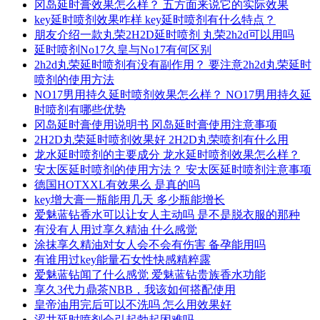
冈岛延时膏效果怎么样？ 五方面来说它的实际效果
key延时喷剂效果咋样 key延时喷剂有什么特点？
朋友介绍一款丸荣2H2D延时喷剂 丸荣2h2d可以用吗
延时喷剂No17久皇与No17有何区别
2h2d丸荣延时喷剂有没有副作用？ 要注意2h2d丸荣延时
喷剂的使用方法
NO17男用持久延时喷剂效果怎么样？ NO17男用持久延
时喷剂有哪些优势
冈岛延时膏使用说明书 冈岛延时膏使用注意事项
2H2D丸荣延时喷剂效果好 2H2D丸荣喷剂有什么用
龙水延时喷剂的主要成分 龙水延时喷剂效果怎么样？
安太医延时喷剂的使用方法？ 安太医延时喷剂注意事项
德国HOTXXL有效果么 是真的吗
key增大膏一瓶能用几天 多少瓶能增长
爱魅蓝钻香水可以让女人主动吗 是不是脱衣服的那种
有没有人用过享久精油 什么感觉
涂抹享久精油对女人会不会有伤害 备孕能用吗
有谁用过key能量石女性快感精粹露
爱魅蓝钻闻了什么感觉 爱魅蓝钻贵族香水功能
享久3代力鼎茶NBB，我该如何搭配使用
皇帝油用完后可以不洗吗 怎么用效果好
涩井延时喷剂会引起勃起困难吗