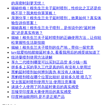
的亲密时刻更无忧！
揭秘价格！根先生兰夫子延时喷剂，性价比之王还是价
格不菲？我来给你算算账！
亲测分享！根先生兰夫子延时喷剂，效果如何？真实体
验告诉你答案！
揭秘真相！根先生兰夫子喷剂，是传说中的“延时神
器”还是真实有效？
揭秘！根先生兰夫子延时喷剂的正确使用方法，让你轻
松掌握性生活新技能
揭秘！根先生兰夫子喷剂的生产地，带你一探究竟
key炫爱拍拍胶能延时多久 看看我用后的感受就知道了
纽诗曼喷剂使用方法讲解
享久二代喷剂哪里可以买到正品货 多少钱一瓶
拼多多上买的享久三代是真的吗 有没有人使用过
黑豹延时喷剂如何辨别真伪 有没有人体验过
黑豹喷剂喷在哪个位置比较好 提前多久喷 喷几下
安太医延时喷剂使用方法 使用注意事项
谈谈个人使用了冈岛延时膏后的真实感受
百臻堂印度真大膏使用后的真实感受
印度神油能用吗 是不是正规产品