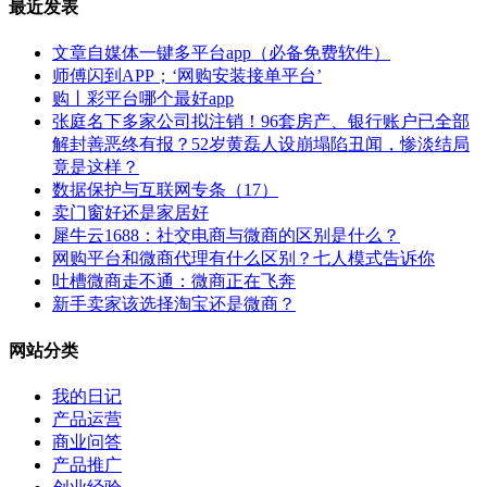
最近发表
文章自媒体一键多平台app（必备免费软件）
师傅闪到APP；‘网购安装接单平台’
购丨彩平台哪个最好app
张庭名下多家公司拟注销！96套房产、银行账户已全部
解封善恶终有报？52岁黄磊人设崩塌陷丑闻，惨淡结局
竟是这样？
数据保护与互联网专条（17）
卖门窗好还是家居好
犀牛云1688：社交电商与微商的区别是什么？
网购平台和微商代理有什么区别？七人模式告诉你
吐槽微商走不通：微商正在飞奔
新手卖家该选择淘宝还是微商？
网站分类
我的日记
产品运营
商业问答
产品推广