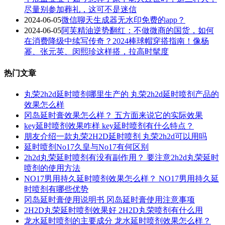
尽量别参加葬礼，这可不是迷信
2024-06-05
微信聊天生成器无水印免费的app？
2024-06-05
阿芙精油逆势翻红：不做微商的国货，如何
在消费降级中续写传奇？2024棒球帽穿搭指南！像杨
幂、张元英、闵熙珍这样搭，拉高时髦度
热门文章
丸荣2h2d延时喷剂哪里生产的 丸荣2h2d延时喷剂产品的
效果怎么样
冈岛延时膏效果怎么样？ 五方面来说它的实际效果
key延时喷剂效果咋样 key延时喷剂有什么特点？
朋友介绍一款丸荣2H2D延时喷剂 丸荣2h2d可以用吗
延时喷剂No17久皇与No17有何区别
2h2d丸荣延时喷剂有没有副作用？ 要注意2h2d丸荣延时
喷剂的使用方法
NO17男用持久延时喷剂效果怎么样？ NO17男用持久延
时喷剂有哪些优势
冈岛延时膏使用说明书 冈岛延时膏使用注意事项
2H2D丸荣延时喷剂效果好 2H2D丸荣喷剂有什么用
龙水延时喷剂的主要成分 龙水延时喷剂效果怎么样？