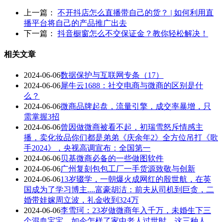
上一篇：
不开抖店怎么直播带自己的货？ | 如何利用直
播平台将自己的产品推广出去
下一篇：
抖音橱窗怎么不交保证金？教你轻松解决！
相关文章
2024-06-06
数据保护与互联网专条（17）
2024-06-06
犀牛云1688：社交电商与微商的区别是什
么？
2024-06-06
微商品牌起盘，流量引擎，成交率暴增，只
需掌握3招
2024-06-06
曾因做微商被看不起，初瑞雪怒斥情感主
播，卖化妆品你们都是弟弟《庆余年2》全方位吊打《歌
手2024》，央视高调宣布：全国第一
2024-06-06
贝基微商必备的一些做图软件
2024-06-06
广州复刻包包工厂一手货源致敬与创新
2024-06-06
13岁辍学，一朝爆火成网红的殷世航，在英
国成为了学习博主....富豪胡洁：前夫从司机到巨贪，二
婚带娃嫁周立波，礼金收到324万
2024-06-06
李雪珂：23岁做微商年入千万，未婚生下三
个混血宝宝，如今怎样了家中老人过世时，这三种人，