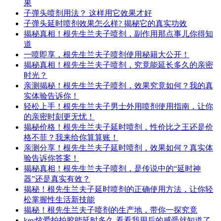
果
子弹头喷剂用法？ 这样用它效果才好
子弹头延时喷剂效果怎么样? 揭秘它的真实功效
揭秘真相！根先生兰夫子喷剂，副作用那点事儿你得知
道
一喷即享，根先生兰夫子喷剂使用秘籍大公开！
揭秘真相！根先生兰夫子喷剂，究竟能延长多久的亲密
时光？
亲测揭秘！根先生兰夫子喷剂，效果究竟如何？我的真
实体验告诉你！
轻松上手！根先生兰夫子男士外用喷剂使用指南，让你
的亲密时刻更无忧！
揭秘价格！根先生兰夫子延时喷剂，性价比之王还是价
格不菲？我来给你算算账！
亲测分享！根先生兰夫子延时喷剂，效果如何？真实体
验告诉你答案！
揭秘真相！根先生兰夫子喷剂，是传说中的“延时神
器”还是真实有效？
揭秘！根先生兰夫子延时喷剂的正确使用方法，让你轻
松掌握性生活新技能
揭秘！根先生兰夫子喷剂的生产地，带你一探究竟
key炫爱拍拍胶能延时多久 看看我用后的感受就知道了