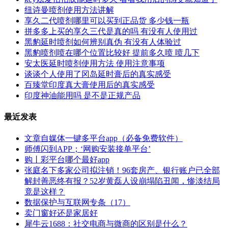
纽诗曼喷剂使用方法讲解
享久二代喷剂哪里可以买到正品货 多少钱一瓶
拼多多上买的享久三代是真的吗 有没有人使用过
黑豹延时喷剂如何辨别真伪 有没有人体验过
黑豹喷剂喷在哪个位置比较好 提前多久喷 喷几下
安太医延时喷剂使用方法 使用注意事项
谈谈个人使用了冈岛延时膏后的真实感受
百臻堂印度真大膏使用后的真实感受
印度神油能用吗 是不是正规产品
最近发表
文章自媒体一键多平台app（必备免费软件）
师傅闪到APP；‘网购安装接单平台’
购丨彩平台哪个最好app
张庭名下多家公司拟注销！96套房产、银行账户已全部
解封善恶终有报？52岁黄磊人设崩塌陷丑闻，惨淡结局
竟是这样？
数据保护与互联网专条（17）
卖门窗好还是家居好
犀牛云1688：社交电商与微商的区别是什么？