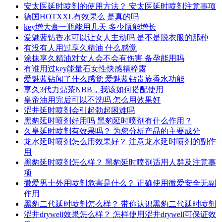
安太医延时喷剂的使用方法？ 安太医延时喷剂注意事项
德国HOTXXL有效果么 是真的吗
key增大膏一瓶能用几天 多少瓶能增长
爱魅蓝钻香水可以让女人主动吗 是不是脱衣服的那种
有没有人用过享久精油 什么感觉
涂抹享久精油对女人会不会有伤害 备孕能用吗
有谁用过key能量石女性快感精粹露
爱魅蓝钻闻了什么感觉 爱魅蓝钻贵族香水功能
享久3代力鼎茶NBB，我该如何搭配使用
皇帝油用完后可以不洗吗 怎么用效果好
涩井延时喷剂会引起勃起困难吗
黑豹延时喷剂好用吗 黑豹延时喷剂有什么作用？
久皇延时喷剂有效果吗？ 为您分析产品的主要成分
龙水延时喷剂怎么用效果好？ 注意龙水延时喷剂的副作
用
黑豹延时喷剂怎么样？ 黑豹延时喷剂适用人群及注意事
项
微爱男士外用喷剂危害是什么？ 正确使用微爱安全无副
作用
黑豹二代延时喷剂怎么样？ 带你认识黑豹二代延时喷剂
涩井drywell效果怎么样？ 怎样使用涩井drywell可保证效