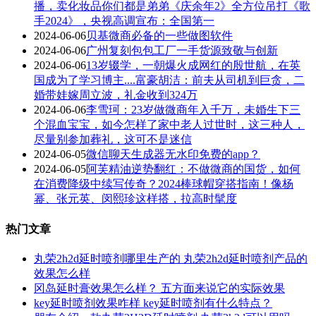
播，卖化妆品你们都是弟弟《庆余年2》全方位吊打《歌
手2024》，央视高调宣布：全国第一
2024-06-06
贝基微商必备的一些做图软件
2024-06-06
广州复刻包包工厂一手货源致敬与创新
2024-06-06
13岁辍学，一朝爆火成网红的殷世航，在英
国成为了学习博主....富豪胡洁：前夫从司机到巨贪，二
婚带娃嫁周立波，礼金收到324万
2024-06-06
李雪珂：23岁做微商年入千万，未婚生下三
个混血宝宝，如今怎样了家中老人过世时，这三种人，
尽量别参加葬礼，这可不是迷信
2024-06-05
微信聊天生成器无水印免费的app？
2024-06-05
阿芙精油逆势翻红：不做微商的国货，如何
在消费降级中续写传奇？2024棒球帽穿搭指南！像杨
幂、张元英、闵熙珍这样搭，拉高时髦度
热门文章
丸荣2h2d延时喷剂哪里生产的 丸荣2h2d延时喷剂产品的
效果怎么样
冈岛延时膏效果怎么样？ 五方面来说它的实际效果
key延时喷剂效果咋样 key延时喷剂有什么特点？