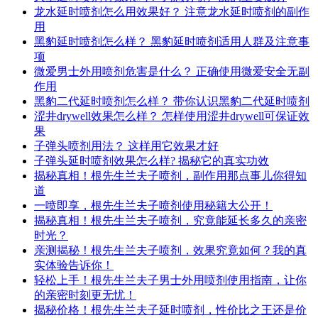
龙水延时喷剂怎么用效果好？ 注意龙水延时喷剂的副作
用
黑豹延时喷剂怎么样？ 黑豹延时喷剂适用人群及注意事
项
微爱男士外用喷剂危害是什么？ 正确使用微爱安全无副
作用
黑豹二代延时喷剂怎么样？ 带你认识黑豹二代延时喷剂
涩井drywell效果怎么样？ 怎样使用涩井drywell可保证效
果
子弹头喷剂用法？ 这样用它效果才好
子弹头延时喷剂效果怎么样? 揭秘它的真实功效
揭秘真相！根先生兰夫子喷剂，副作用那点事儿你得知
道
一喷即享，根先生兰夫子喷剂使用秘籍大公开！
揭秘真相！根先生兰夫子喷剂，究竟能延长多久的亲密
时光？
亲测揭秘！根先生兰夫子喷剂，效果究竟如何？我的真
实体验告诉你！
轻松上手！根先生兰夫子男士外用喷剂使用指南，让你
的亲密时刻更无忧！
揭秘价格！根先生兰夫子延时喷剂，性价比之王还是价