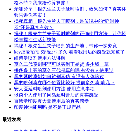
格不菲？我来给你算算账！
亲测分享！根先生兰夫子延时喷剂，效果如何？真实体
验告诉你答案！
揭秘真相！根先生兰夫子喷剂，是传说中的“延时神
器”还是真实有效？
揭秘！根先生兰夫子延时喷剂的正确使用方法，让你轻
松掌握性生活新技能
揭秘！根先生兰夫子喷剂的生产地，带你一探究竟
key炫爱拍拍胶能延时多久 看看我用后的感受就知道了
纽诗曼喷剂使用方法讲解
享久二代喷剂哪里可以买到正品货 多少钱一瓶
拼多多上买的享久三代是真的吗 有没有人使用过
黑豹延时喷剂如何辨别真伪 有没有人体验过
黑豹喷剂喷在哪个位置比较好 提前多久喷 喷几下
安太医延时喷剂使用方法 使用注意事项
谈谈个人使用了冈岛延时膏后的真实感受
百臻堂印度真大膏使用后的真实感受
印度神油能用吗 是不是正规产品
最近发表