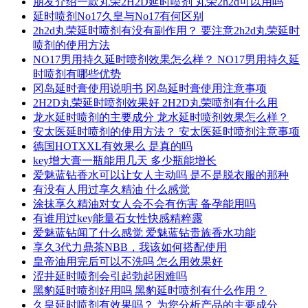
朋友介绍一款丸荣2H2D延时喷剂 丸荣2h2d可以用吗
延时喷剂No17久皇与No17有何区别
2h2d丸荣延时喷剂有没有副作用？ 要注意2h2d丸荣延时
喷剂的使用方法
NO17男用持久延时喷剂效果怎么样？ NO17男用持久延
时喷剂有哪些优势
冈岛延时膏使用说明书 冈岛延时膏使用注意事项
2H2D丸荣延时喷剂效果好 2H2D丸荣喷剂有什么用
龙水延时喷剂的主要成分 龙水延时喷剂效果怎么样？
安太医延时喷剂的使用方法？ 安太医延时喷剂注意事项
德国HOTXXL有效果么 是真的吗
key增大膏一瓶能用几天 多少瓶能增长
爱魅蓝钻香水可以让女人主动吗 是不是脱衣服的那种
有没有人用过享久精油 什么感觉
涂抹享久精油对女人会不会有伤害 备孕能用吗
有谁用过key能量石女性快感精粹露
爱魅蓝钻闻了什么感觉 爱魅蓝钻贵族香水功能
享久3代力鼎茶NBB，我该如何搭配使用
皇帝油用完后可以不洗吗 怎么用效果好
涩井延时喷剂会引起勃起困难吗
黑豹延时喷剂好用吗 黑豹延时喷剂有什么作用？
久皇延时喷剂有效果吗？ 为您分析产品的主要成分