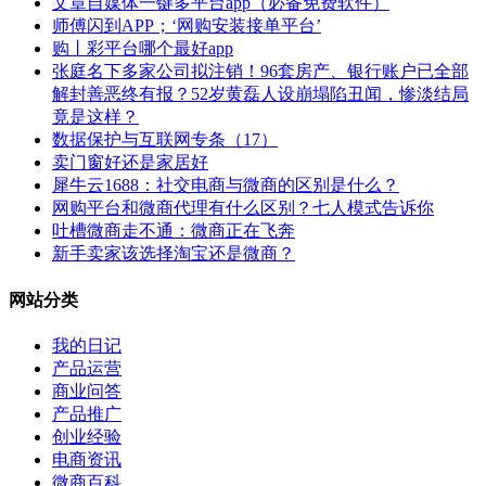
文章自媒体一键多平台app（必备免费软件）
师傅闪到APP；‘网购安装接单平台’
购丨彩平台哪个最好app
张庭名下多家公司拟注销！96套房产、银行账户已全部
解封善恶终有报？52岁黄磊人设崩塌陷丑闻，惨淡结局
竟是这样？
数据保护与互联网专条（17）
卖门窗好还是家居好
犀牛云1688：社交电商与微商的区别是什么？
网购平台和微商代理有什么区别？七人模式告诉你
吐槽微商走不通：微商正在飞奔
新手卖家该选择淘宝还是微商？
网站分类
我的日记
产品运营
商业问答
产品推广
创业经验
电商资讯
微商百科