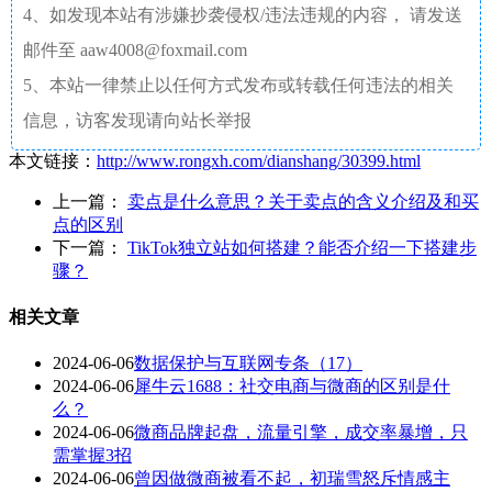
4、如发现本站有涉嫌抄袭侵权/违法违规的内容， 请发送
邮件至 aaw4008@foxmail.com
5、本站一律禁止以任何方式发布或转载任何违法的相关
信息，访客发现请向站长举报
本文链接：
http://www.rongxh.com/dianshang/30399.html
上一篇：
卖点是什么意思？关于卖点的含义介绍及和买
点的区别
下一篇：
TikTok独立站如何搭建？能否介绍一下搭建步
骤？
相关文章
2024-06-06
数据保护与互联网专条（17）
2024-06-06
犀牛云1688：社交电商与微商的区别是什
么？
2024-06-06
微商品牌起盘，流量引擎，成交率暴增，只
需掌握3招
2024-06-06
曾因做微商被看不起，初瑞雪怒斥情感主