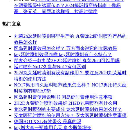
在消费降级中续写传奇？2024棒球帽穿搭指南！像杨
幂、张元英、闵熙珍这样搭，拉高时髦度
热门文章
丸荣2h2d延时喷剂哪里生产的 丸荣2h2d延时喷剂产品的
效果怎么样
冈岛延时膏效果怎么样？ 五方面来说它的实际效果
key延时喷剂效果咋样 key延时喷剂有什么特点？
朋友介绍一款丸荣2H2D延时喷剂 丸荣2h2d可以用吗
延时喷剂No17久皇与No17有何区别
2h2d丸荣延时喷剂有没有副作用？ 要注意2h2d丸荣延时
喷剂的使用方法
NO17男用持久延时喷剂效果怎么样？ NO17男用持久延
时喷剂有哪些优势
冈岛延时膏使用说明书 冈岛延时膏使用注意事项
2H2D丸荣延时喷剂效果好 2H2D丸荣喷剂有什么用
龙水延时喷剂的主要成分 龙水延时喷剂效果怎么样？
安太医延时喷剂的使用方法？ 安太医延时喷剂注意事项
德国HOTXXL有效果么 是真的吗
key增大膏一瓶能用几天 多少瓶能增长