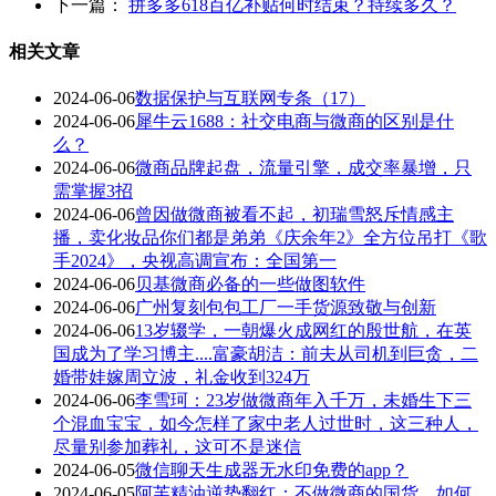
下一篇：
拼多多618百亿补贴何时结束？持续多久？
相关文章
2024-06-06
数据保护与互联网专条（17）
2024-06-06
犀牛云1688：社交电商与微商的区别是什
么？
2024-06-06
微商品牌起盘，流量引擎，成交率暴增，只
需掌握3招
2024-06-06
曾因做微商被看不起，初瑞雪怒斥情感主
播，卖化妆品你们都是弟弟《庆余年2》全方位吊打《歌
手2024》，央视高调宣布：全国第一
2024-06-06
贝基微商必备的一些做图软件
2024-06-06
广州复刻包包工厂一手货源致敬与创新
2024-06-06
13岁辍学，一朝爆火成网红的殷世航，在英
国成为了学习博主....富豪胡洁：前夫从司机到巨贪，二
婚带娃嫁周立波，礼金收到324万
2024-06-06
李雪珂：23岁做微商年入千万，未婚生下三
个混血宝宝，如今怎样了家中老人过世时，这三种人，
尽量别参加葬礼，这可不是迷信
2024-06-05
微信聊天生成器无水印免费的app？
2024-06-05
阿芙精油逆势翻红：不做微商的国货，如何