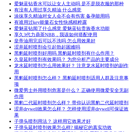
爱魅蓝钻香水可以让女人主动吗 是不是脱衣服的那种
有没有人用过享久精油 什么感觉
涂抹享久精油对女人会不会有伤害 备孕能用吗
有谁用过key能量石女性快感精粹露
爱魅蓝钻闻了什么感觉 爱魅蓝钻贵族香水功能
享久3代力鼎茶NBB，我该如何搭配使用
皇帝油用完后可以不洗吗 怎么用效果好
涩井延时喷剂会引起勃起困难吗
黑豹延时喷剂好用吗 黑豹延时喷剂有什么作用？
久皇延时喷剂有效果吗？ 为您分析产品的主要成分
龙水延时喷剂怎么用效果好？ 注意龙水延时喷剂的副作
用
黑豹延时喷剂怎么样？ 黑豹延时喷剂适用人群及注意事
项
微爱男士外用喷剂危害是什么？ 正确使用微爱安全无副
作用
黑豹二代延时喷剂怎么样？ 带你认识黑豹二代延时喷剂
涩井drywell效果怎么样？ 怎样使用涩井drywell可保证效
果
子弹头喷剂用法？ 这样用它效果才好
子弹头延时喷剂效果怎么样? 揭秘它的真实功效