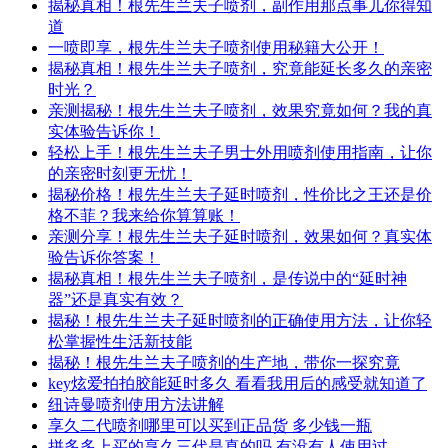
揭秘真相！根先生兰夫子喷剂，副作用那点事儿你得知
道
一喷即享，根先生兰夫子喷剂使用秘籍大公开！
揭秘真相！根先生兰夫子喷剂，究竟能延长多久的亲密
时光？
亲测揭秘！根先生兰夫子喷剂，效果究竟如何？我的真
实体验告诉你！
轻松上手！根先生兰夫子男士外用喷剂使用指南，让你
的亲密时刻更无忧！
揭秘价格！根先生兰夫子延时喷剂，性价比之王还是价
格不菲？我来给你算算账！
亲测分享！根先生兰夫子延时喷剂，效果如何？真实体
验告诉你答案！
揭秘真相！根先生兰夫子喷剂，是传说中的“延时神
器”还是真实有效？
揭秘！根先生兰夫子延时喷剂的正确使用方法，让你轻
松掌握性生活新技能
揭秘！根先生兰夫子喷剂的生产地，带你一探究竟
key炫爱拍拍胶能延时多久 看看我用后的感受就知道了
纽诗曼喷剂使用方法讲解
享久二代喷剂哪里可以买到正品货 多少钱一瓶
拼多多上买的享久三代是真的吗 有没有人使用过