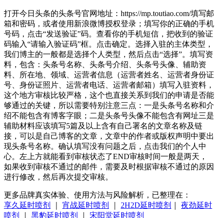
打开今日头条的头条号官网地址：https://mp.toutiao.com/填写邮
箱和密码，或者使用新浪微博授权登录；填写你的正确的手机
号码，点击“发送验证”码。查看你的手机短信，把收到的验证
码输入“请输入验证码”框。点击确定。选择入驻的主体类型，
我们博主的一般都是选择个人类型，然后点击“选择”。填写资
料，包含：头条号名称、头条号介绍、头条号头像、辅助资
料、所在地、领域、运营者信息（运营者姓名、运营者身份证
号、身份证照片、运营者电话、运营者邮箱）填写入驻资料，
这个地方审核比较严格，这个也直接关系到我们的申请是否能
够通过的关键，所以需要特别注意三点：一是头条号名称和介
绍不能包含有博客字眼；二是头条号头像不能包含有网址三是
辅助材料应该填写5篇及以上含有自己署名的文章名称及链
接，可以是自己博客的文章，文章中的作者或版权声明中要出
现头条号名称。确认填写没有问题之后，点击我们的个人中
心。左上方就能看到审核状态了END审核时间一般是两天，
如果收到审核不通过的邮件，需要及时根据审核不通过的原因
进行修改，然后再次提交审核。
更多品牌真实体验、使用方法与风险解析，已整理在：
享久延时喷剂
｜
宵战延时喷剂
｜
2H2D延时喷剂
｜
夜劲延时
喷剂
｜
黑豹延时喷剂
｜
宋阳堂延时喷剂