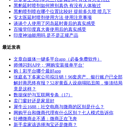
黑豹延时喷剂如何辨别真伪 有没有人体验过
黑豹喷剂喷在哪个位置比较好 提前多久喷 喷几下
安太医延时喷剂使用方法 使用注意事项
谈谈个人使用了冈岛延时膏后的真实感受
百臻堂印度真大膏使用后的真实感受
印度神油能用吗 是不是正规产品
最近发表
文章自媒体一键多平台app（必备免费软件）
师傅闪到APP；‘网购安装接单平台’
购丨彩平台哪个最好app
张庭名下多家公司拟注销！96套房产、银行账户已全部
解封善恶终有报？52岁黄磊人设崩塌陷丑闻，惨淡结局
竟是这样？
数据保护与互联网专条（17）
卖门窗好还是家居好
犀牛云1688：社交电商与微商的区别是什么？
网购平台和微商代理有什么区别？七人模式告诉你
吐槽微商走不通：微商正在飞奔
新手卖家该选择淘宝还是微商？