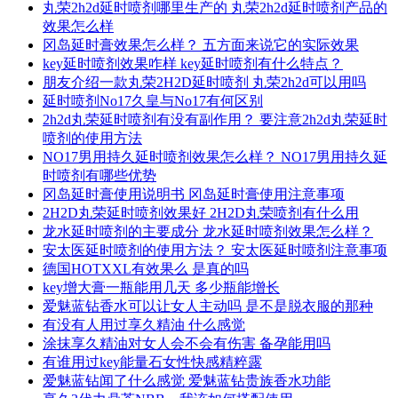
丸荣2h2d延时喷剂哪里生产的 丸荣2h2d延时喷剂产品的
效果怎么样
冈岛延时膏效果怎么样？ 五方面来说它的实际效果
key延时喷剂效果咋样 key延时喷剂有什么特点？
朋友介绍一款丸荣2H2D延时喷剂 丸荣2h2d可以用吗
延时喷剂No17久皇与No17有何区别
2h2d丸荣延时喷剂有没有副作用？ 要注意2h2d丸荣延时
喷剂的使用方法
NO17男用持久延时喷剂效果怎么样？ NO17男用持久延
时喷剂有哪些优势
冈岛延时膏使用说明书 冈岛延时膏使用注意事项
2H2D丸荣延时喷剂效果好 2H2D丸荣喷剂有什么用
龙水延时喷剂的主要成分 龙水延时喷剂效果怎么样？
安太医延时喷剂的使用方法？ 安太医延时喷剂注意事项
德国HOTXXL有效果么 是真的吗
key增大膏一瓶能用几天 多少瓶能增长
爱魅蓝钻香水可以让女人主动吗 是不是脱衣服的那种
有没有人用过享久精油 什么感觉
涂抹享久精油对女人会不会有伤害 备孕能用吗
有谁用过key能量石女性快感精粹露
爱魅蓝钻闻了什么感觉 爱魅蓝钻贵族香水功能