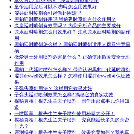
享久3代力鼎茶NBB，我该如何搭配使用
皇帝油用完后可以不洗吗 怎么用效果好
涩井延时喷剂会引起勃起困难吗
黑豹延时喷剂好用吗 黑豹延时喷剂有什么作用？
久皇延时喷剂有效果吗？ 为您分析产品的主要成分
龙水延时喷剂怎么用效果好？ 注意龙水延时喷剂的副作
用
黑豹延时喷剂怎么样？ 黑豹延时喷剂适用人群及注意事
项
微爱男士外用喷剂危害是什么？ 正确使用微爱安全无副
作用
黑豹二代延时喷剂怎么样？ 带你认识黑豹二代延时喷剂
涩井drywell效果怎么样？ 怎样使用涩井drywell可保证效
果
子弹头喷剂用法？ 这样用它效果才好
子弹头延时喷剂效果怎么样? 揭秘它的真实功效
揭秘真相！根先生兰夫子喷剂，副作用那点事儿你得知
道
一喷即享，根先生兰夫子喷剂使用秘籍大公开！
揭秘真相！根先生兰夫子喷剂，究竟能延长多久的亲密
时光？
亲测揭秘！根先生兰夫子喷剂，效果究竟如何？我的真