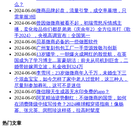
么？
2024-06-06
微商品牌起盘，流量引擎，成交率暴增，只
需掌握3招
2024-06-06
曾因做微商被看不起，初瑞雪怒斥情感主
播，卖化妆品你们都是弟弟《庆余年2》全方位吊打《歌
手2024》，央视高调宣布：全国第一
2024-06-06
贝基微商必备的一些做图软件
2024-06-06
广州复刻包包工厂一手货源致敬与创新
2024-06-06
13岁辍学，一朝爆火成网红的殷世航，在英
国成为了学习博主....富豪胡洁：前夫从司机到巨贪，二
婚带娃嫁周立波，礼金收到324万
2024-06-06
李雪珂：23岁做微商年入千万，未婚生下三
个混血宝宝，如今怎样了家中老人过世时，这三种人，
尽量别参加葬礼，这可不是迷信
2024-06-05
微信聊天生成器无水印免费的app？
2024-06-05
阿芙精油逆势翻红：不做微商的国货，如何
在消费降级中续写传奇？2024棒球帽穿搭指南！像杨
幂、张元英、闵熙珍这样搭，拉高时髦度
热门文章