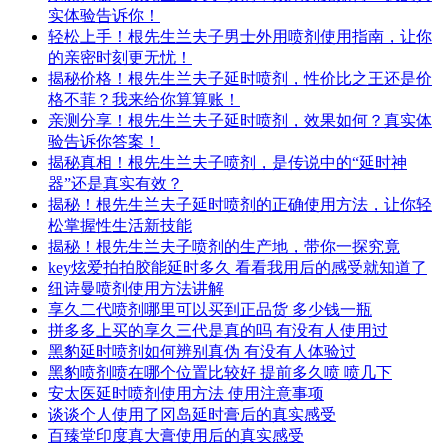
实体验告诉你！
轻松上手！根先生兰夫子男士外用喷剂使用指南，让你
的亲密时刻更无忧！
揭秘价格！根先生兰夫子延时喷剂，性价比之王还是价
格不菲？我来给你算算账！
亲测分享！根先生兰夫子延时喷剂，效果如何？真实体
验告诉你答案！
揭秘真相！根先生兰夫子喷剂，是传说中的“延时神
器”还是真实有效？
揭秘！根先生兰夫子延时喷剂的正确使用方法，让你轻
松掌握性生活新技能
揭秘！根先生兰夫子喷剂的生产地，带你一探究竟
key炫爱拍拍胶能延时多久 看看我用后的感受就知道了
纽诗曼喷剂使用方法讲解
享久二代喷剂哪里可以买到正品货 多少钱一瓶
拼多多上买的享久三代是真的吗 有没有人使用过
黑豹延时喷剂如何辨别真伪 有没有人体验过
黑豹喷剂喷在哪个位置比较好 提前多久喷 喷几下
安太医延时喷剂使用方法 使用注意事项
谈谈个人使用了冈岛延时膏后的真实感受
百臻堂印度真大膏使用后的真实感受