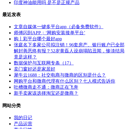
印度神油能用吗 是不是正规产品
最近发表
文章自媒体一键多平台app（必备免费软件）
师傅闪到APP；‘网购安装接单平台’
购丨彩平台哪个最好app
张庭名下多家公司拟注销！96套房产、银行账户已全部
解封善恶终有报？52岁黄磊人设崩塌陷丑闻，惨淡结局
竟是这样？
数据保护与互联网专条（17）
卖门窗好还是家居好
犀牛云1688：社交电商与微商的区别是什么？
网购平台和微商代理有什么区别？七人模式告诉你
吐槽微商走不通：微商正在飞奔
新手卖家该选择淘宝还是微商？
网站分类
我的日记
产品运营