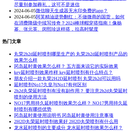
尽量别参加葬礼，这可不是迷信
2024-06-05
微信聊天生成器无水印免费的app？
2024-06-05
阿芙精油逆势翻红：不做微商的国货，如何
在消费降级中续写传奇？2024棒球帽穿搭指南！像杨
幂、张元英、闵熙珍这样搭，拉高时髦度
热门文章
丸荣2h2d延时喷剂哪里生产的 丸荣2h2d延时喷剂产品的
效果怎么样
冈岛延时膏效果怎么样？ 五方面来说它的实际效果
key延时喷剂效果咋样 key延时喷剂有什么特点？
朋友介绍一款丸荣2H2D延时喷剂 丸荣2h2d可以用吗
延时喷剂No17久皇与No17有何区别
2h2d丸荣延时喷剂有没有副作用？ 要注意2h2d丸荣延时
喷剂的使用方法
NO17男用持久延时喷剂效果怎么样？ NO17男用持久延
时喷剂有哪些优势
冈岛延时膏使用说明书 冈岛延时膏使用注意事项
2H2D丸荣延时喷剂效果好 2H2D丸荣喷剂有什么用
龙水延时喷剂的主要成分 龙水延时喷剂效果怎么样？