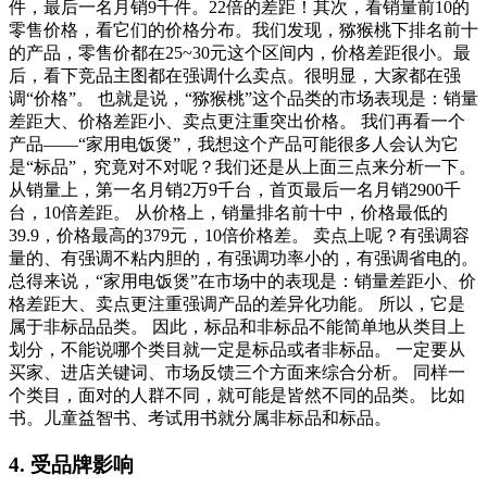
件，最后一名月销9千件。22倍的差距！其次，看销量前10的
零售价格，看它们的价格分布。我们发现，猕猴桃下排名前十
的产品，零售价都在25~30元这个区间内，价格差距很小。最
后，看下竞品主图都在强调什么卖点。很明显，大家都在强
调“价格”。 也就是说，“猕猴桃”这个品类的市场表现是：销量
差距大、价格差距小、卖点更注重突出价格。 我们再看一个
产品——“家用电饭煲”，我想这个产品可能很多人会认为它
是“标品”，究竟对不对呢？我们还是从上面三点来分析一下。
从销量上，第一名月销2万9千台，首页最后一名月销2900千
台，10倍差距。 从价格上，销量排名前十中，价格最低的
39.9，价格最高的379元，10倍价格差。 卖点上呢？有强调容
量的、有强调不粘内胆的，有强调功率小的，有强调省电的。
总得来说，“家用电饭煲”在市场中的表现是：销量差距小、价
格差距大、卖点更注重强调产品的差异化功能。 所以，它是
属于非标品品类。 因此，标品和非标品不能简单地从类目上
划分，不能说哪个类目就一定是标品或者非标品。 一定要从
买家、进店关键词、市场反馈三个方面来综合分析。 同样一
个类目，面对的人群不同，就可能是皆然不同的品类。 比如
书。儿童益智书、考试用书就分属非标品和标品。
4. 受品牌影响