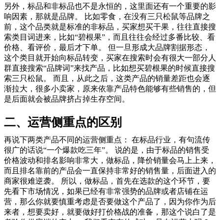
另外，标品和非标品也不是永恒的，这里面还有一个重要的影
响因素，那就是品牌。 比如零食，在没有三只松鼠等品牌之
前，这个品类就是标准的非标品，买家想买干果，往往直接搜
索类目词进来，比如“碧根果”，而且往往会经过多番比较、看
价格、看评价，最后才下单。 但一旦形成大品牌割据形态，
这个类目就开始向标品转变，买家在搜索时会有很大一部分人
群直接搜索“品牌词”来找产品，比如想买碧根果的时候直接搜
索三只松鼠。 而且，从此之后，这类产品的销量差距也会逐
渐拉大，很多小卖家，原来依靠产品特色能够有些销售的，但
是后面就会被品牌挤占掉生存空间。
二、运营侧重点的区别
再说下两类产品不同的运营侧重点： 在标品行业，有句流传
很广的话说“一个爆款吃三年”。 说的是，由于标品的销售受
价格波动和排名影响非常大，做标品，降价销量会马上上来，
而且排名靠前的产品会一直保持非常好的销售量，后面进入的
商家很难逆袭。 所以，做标品，首先在选款的这个环节，要
先看下市场情况，如果已经有非常强势的品牌或者店铺在运
营，那么你就要慎重考虑是否要做这个产品了，因为你作为后
来者，想要卖好，就要做好打价格战的准备，那这个说白了是