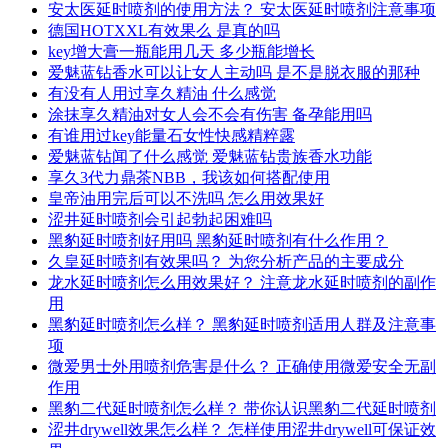
安太医延时喷剂的使用方法？ 安太医延时喷剂注意事项
德国HOTXXL有效果么 是真的吗
key增大膏一瓶能用几天 多少瓶能增长
爱魅蓝钻香水可以让女人主动吗 是不是脱衣服的那种
有没有人用过享久精油 什么感觉
涂抹享久精油对女人会不会有伤害 备孕能用吗
有谁用过key能量石女性快感精粹露
爱魅蓝钻闻了什么感觉 爱魅蓝钻贵族香水功能
享久3代力鼎茶NBB，我该如何搭配使用
皇帝油用完后可以不洗吗 怎么用效果好
涩井延时喷剂会引起勃起困难吗
黑豹延时喷剂好用吗 黑豹延时喷剂有什么作用？
久皇延时喷剂有效果吗？ 为您分析产品的主要成分
龙水延时喷剂怎么用效果好？ 注意龙水延时喷剂的副作
用
黑豹延时喷剂怎么样？ 黑豹延时喷剂适用人群及注意事
项
微爱男士外用喷剂危害是什么？ 正确使用微爱安全无副
作用
黑豹二代延时喷剂怎么样？ 带你认识黑豹二代延时喷剂
涩井drywell效果怎么样？ 怎样使用涩井drywell可保证效