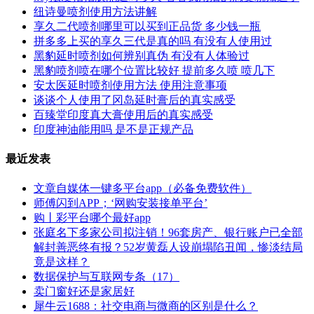
纽诗曼喷剂使用方法讲解
享久二代喷剂哪里可以买到正品货 多少钱一瓶
拼多多上买的享久三代是真的吗 有没有人使用过
黑豹延时喷剂如何辨别真伪 有没有人体验过
黑豹喷剂喷在哪个位置比较好 提前多久喷 喷几下
安太医延时喷剂使用方法 使用注意事项
谈谈个人使用了冈岛延时膏后的真实感受
百臻堂印度真大膏使用后的真实感受
印度神油能用吗 是不是正规产品
最近发表
文章自媒体一键多平台app（必备免费软件）
师傅闪到APP；‘网购安装接单平台’
购丨彩平台哪个最好app
张庭名下多家公司拟注销！96套房产、银行账户已全部
解封善恶终有报？52岁黄磊人设崩塌陷丑闻，惨淡结局
竟是这样？
数据保护与互联网专条（17）
卖门窗好还是家居好
犀牛云1688：社交电商与微商的区别是什么？