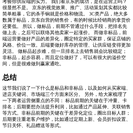
考验你供应端的实力。 我们看京东的成功，是在运营上吗？
很显然不是。 京东的视觉效果、推广、活动策划其实都比较
简单粗暴，它的杀手锏就是价格和物流。 3C类产品，绝大多
数属于标品，京东自营的销售价，有的时候比经销商的拿货价
还要低。 所以，做标品，前期不管通过什么手段，把排名先
做上去，之后可以联络其他卖家一起涨价。 而做非标品，前
端运营要做好产品的差异化，圈定特定的买家群，保证店铺的
风格、价位一致。后端要做好库存的管理、让供应链变得更加
灵活。 做标品起步难，但一旦排名上去销售就会比较稳定；
非标品，起步容易，而且定位做好了，可以有很大的溢价空
间，但是很难做到赢家通吃。
总结
这节我们说了一下什么是标品和非标品，以及如何从买家端、
进店关键词、市场端三个方面来区分。 另外，给大家梳理了
一下两者运营侧重点的不同： 标品前期的关键在于冲量、卡
排名；后期要想办法提升利润，比如通过产品延伸、关联销售
等方式。非标品前期的关键在于差异化定位，圈出目标人群；
后期要注重老客户维护，比如通过定期上新、会员折扣设置、
节日关怀、礼品赠送等形式。