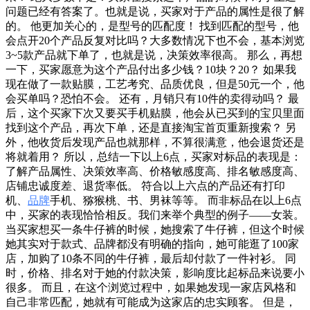
问题已经有答案了。也就是说，买家对于产品的属性是很了解
的。 他更加关心的，是型号的匹配度！ 找到匹配的型号，他
会点开20个产品反复对比吗？大多数情况下也不会，基本浏览
3~5款产品就下单了，也就是说，决策效率很高。 那么，再想
一下，买家愿意为这个产品付出多少钱？10块？20？ 如果我
现在做了一款贴膜，工艺考究、品质优良，但是50元一个，他
会买单吗？恐怕不会。 还有，月销只有10件的卖得动吗？ 最
后，这个买家下次又要买手机贴膜，他会从已买到的宝贝里面
找到这个产品，再次下单，还是直接淘宝首页重新搜索？ 另
外，他收货后发现产品也就那样，不算很满意，他会退货还是
将就着用？ 所以，总结一下以上6点，买家对标品的表现是：
了解产品属性、决策效率高、价格敏感度高、排名敏感度高、
店铺忠诚度差、退货率低。 符合以上六点的产品还有打印
机、
品牌
手机、猕猴桃、书、男袜等等。 而非标品在以上6点
中，买家的表现恰恰相反。我们来举个典型的例子——女装。
当买家想买一条牛仔裤的时候，她搜索了牛仔裤，但这个时候
她其实对于款式、品牌都没有明确的指向，她可能逛了100家
店，加购了10条不同的牛仔裤，最后却付款了一件衬衫。 同
时，价格、排名对于她的付款决策，影响度比起标品来说要小
很多。 而且，在这个浏览过程中，如果她发现一家店风格和
自己非常匹配，她就有可能成为这家店的忠实顾客。 但是，