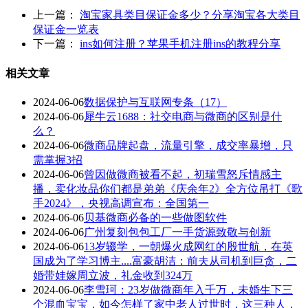
上一篇：
淘宝家具类目保证金多少？分享淘宝各大类目
保证金一览表
下一篇：
ins如何注册？苹果手机注册ins的教程分享
相关文章
2024-06-06
数据保护与互联网专条（17）
2024-06-06
犀牛云1688：社交电商与微商的区别是什
么？
2024-06-06
微商品牌起盘，流量引擎，成交率暴增，只
需掌握3招
2024-06-06
曾因做微商被看不起，初瑞雪怒斥情感主
播，卖化妆品你们都是弟弟《庆余年2》全方位吊打《歌
手2024》，央视高调宣布：全国第一
2024-06-06
贝基微商必备的一些做图软件
2024-06-06
广州复刻包包工厂一手货源致敬与创新
2024-06-06
13岁辍学，一朝爆火成网红的殷世航，在英
国成为了学习博主....富豪胡洁：前夫从司机到巨贪，二
婚带娃嫁周立波，礼金收到324万
2024-06-06
李雪珂：23岁做微商年入千万，未婚生下三
个混血宝宝，如今怎样了家中老人过世时，这三种人，