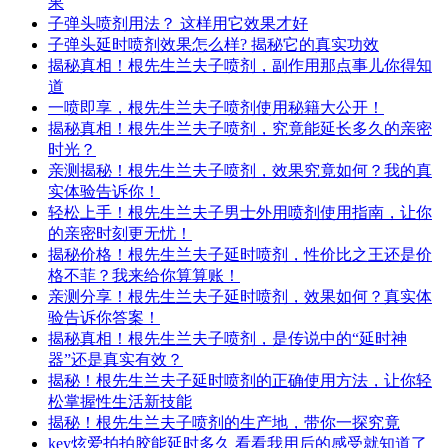
果
子弹头喷剂用法？ 这样用它效果才好
子弹头延时喷剂效果怎么样? 揭秘它的真实功效
揭秘真相！根先生兰夫子喷剂，副作用那点事儿你得知
道
一喷即享，根先生兰夫子喷剂使用秘籍大公开！
揭秘真相！根先生兰夫子喷剂，究竟能延长多久的亲密
时光？
亲测揭秘！根先生兰夫子喷剂，效果究竟如何？我的真
实体验告诉你！
轻松上手！根先生兰夫子男士外用喷剂使用指南，让你
的亲密时刻更无忧！
揭秘价格！根先生兰夫子延时喷剂，性价比之王还是价
格不菲？我来给你算算账！
亲测分享！根先生兰夫子延时喷剂，效果如何？真实体
验告诉你答案！
揭秘真相！根先生兰夫子喷剂，是传说中的“延时神
器”还是真实有效？
揭秘！根先生兰夫子延时喷剂的正确使用方法，让你轻
松掌握性生活新技能
揭秘！根先生兰夫子喷剂的生产地，带你一探究竟
key炫爱拍拍胶能延时多久 看看我用后的感受就知道了