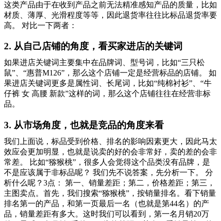
这类产品由于在收到产品之前无法精准感知产品的质量，比如
材质、薄厚、光滑程度等等，因此退货率往往比标品退货率要
高。 对比一下两者：
2. 从自己店铺的角度，看买家进店的关键词
如果进店关键词主要集中在品牌词、型号词，比如“三只松
鼠”、“惠普M126”，那么这个店铺一定是经营标品的店铺。 如
果进店关键词更多是属性词、长尾词，比如“纯棉衬衫”、“牛
仔裤 女 高腰 新款”这样的词，那么这个店铺往往在经营非标
品。
3. 从市场角度，也就是竞品的角度来看
我们上面说，标品受到价格、排名的影响因素更大，因此马太
效应会更加明显，也就是说卖的好的会非常好，卖的差的会非
常差。 比如“猕猴桃”，很多人会觉得这个品类没有品牌，是
不是应该属于非标品呢？ 我们先不说答案，先分析一下。 分
析什么呢？3点： 第一、销量差距；第二，价格差距；第三，
主图卖点。首先，我们搜索“猕猴桃”，按销量排名。看下销量
排名第一的产品，和第一页最后一名（也就是第44名）的产
品，销量差距有多大。这时我们可以看到，第一名月销20万