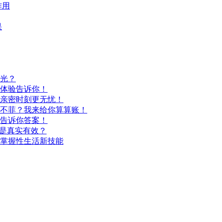
作用
果
光？
体验告诉你！
亲密时刻更无忧！
不菲？我来给你算算账！
告诉你答案！
还是真实有效？
掌握性生活新技能