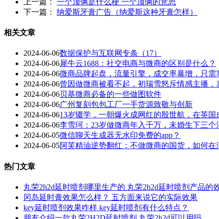
上一篇：
一个顶俩是什么梗 一个顶俩的意思
下一篇：
纳爱斯牙膏广告（纳爱斯这种牙膏怎样）
相关文章
2024-06-06
数据保护与互联网专条（17）
2024-06-06
犀牛云1688：社交电商与微商的区别是什么？
2024-06-06
微商品牌起盘，流量引擎，成交率暴增，只需
2024-06-06
曾因做微商被看不起，初瑞雪怒斥情感主播，卖
2024-06-06
贝基微商必备的一些做图软件
2024-06-06
广州复刻包包工厂一手货源致敬与创新
2024-06-06
13岁辍学，一朝爆火成网红的殷世航，在英国成
2024-06-06
李雪珂：23岁做微商年入千万，未婚生下三
2024-06-05
微信聊天生成器无水印免费的app？
2024-06-05
阿芙精油逆势翻红：不做微商的国货，如何在消
热门文章
丸荣2h2d延时喷剂哪里生产的 丸荣2h2d延时喷剂产品的
冈岛延时膏效果怎么样？ 五方面来说它的实际效果
key延时喷剂效果咋样 key延时喷剂有什么特点？
朋友介绍一款丸荣2H2D延时喷剂 丸荣2h2d可以用吗