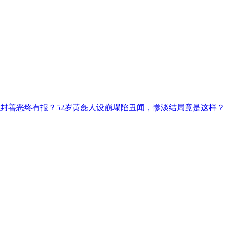
解封善恶终有报？52岁黄磊人设崩塌陷丑闻，惨淡结局竟是这样？