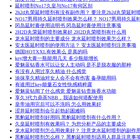
延时喷剂No17久皇与No17有何区别
2h2d丸荣延时喷剂有没有副作用？ 要注意2h2d丸荣延
NO17男用持久延时喷剂效果怎么样？ NO17男用持久
冈岛延时膏使用说明书 冈岛延时膏使用注意事项
2H2D丸荣延时喷剂效果好 2H2D丸荣喷剂有什么用
龙水延时喷剂的主要成分 龙水延时喷剂效果怎么样？
安太医延时喷剂的使用方法？ 安太医延时喷剂注意事项
德国HOTXXL有效果么 是真的吗
key增大膏一瓶能用几天 多少瓶能增长
爱魅蓝钻香水可以让女人主动吗 是不是脱衣服的那种
有没有人用过享久精油 什么感觉
涂抹享久精油对女人会不会有伤害 备孕能用吗
有谁用过key能量石女性快感精粹露
爱魅蓝钻闻了什么感觉 爱魅蓝钻贵族香水功能
享久3代力鼎茶NBB，我该如何搭配使用
皇帝油用完后可以不洗吗 怎么用效果好
涩井延时喷剂会引起勃起困难吗
黑豹延时喷剂好用吗 黑豹延时喷剂有什么作用？
久皇延时喷剂有效果吗？ 为您分析产品的主要成分
龙水延时喷剂怎么用效果好？ 注意龙水延时喷剂的副作
黑豹延时喷剂怎么样？ 黑豹延时喷剂适用人群及注意事