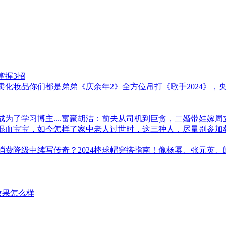
掌握3招
化妆品你们都是弟弟《庆余年2》全方位吊打《歌手2024》，
为了学习博主....富豪胡洁：前夫从司机到巨贪，二婚带娃嫁周立
个混血宝宝，如今怎样了家中老人过世时，这三种人，尽量别参加
费降级中续写传奇？2024棒球帽穿搭指南！像杨幂、张元英
效果怎么样