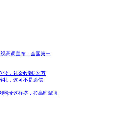
央视高调宣布：全国第一
波，礼金收到324万
葬礼，这可不是迷信
、闵熙珍这样搭，拉高时髦度