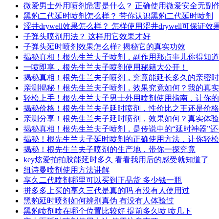
微爱男士外用喷剂危害是什么？ 正确使用微爱安全无副
黑豹二代延时喷剂怎么样？ 带你认识黑豹二代延时喷剂
涩井drywell效果怎么样？ 怎样使用涩井drywell可保证效
子弹头喷剂用法？ 这样用它效果才好
子弹头延时喷剂效果怎么样? 揭秘它的真实功效
揭秘真相！根先生兰夫子喷剂，副作用那点事儿你得知道
一喷即享，根先生兰夫子喷剂使用秘籍大公开！
揭秘真相！根先生兰夫子喷剂，究竟能延长多久的亲密时
亲测揭秘！根先生兰夫子喷剂，效果究竟如何？我的真实
轻松上手！根先生兰夫子男士外用喷剂使用指南，让你的
揭秘价格！根先生兰夫子延时喷剂，性价比之王还是价格
亲测分享！根先生兰夫子延时喷剂，效果如何？真实体验
揭秘真相！根先生兰夫子喷剂，是传说中的“延时神器”
揭秘！根先生兰夫子延时喷剂的正确使用方法，让你轻松
揭秘！根先生兰夫子喷剂的生产地，带你一探究竟
key炫爱拍拍胶能延时多久 看看我用后的感受就知道了
纽诗曼喷剂使用方法讲解
享久二代喷剂哪里可以买到正品货 多少钱一瓶
拼多多上买的享久三代是真的吗 有没有人使用过
黑豹延时喷剂如何辨别真伪 有没有人体验过
黑豹喷剂喷在哪个位置比较好 提前多久喷 喷几下