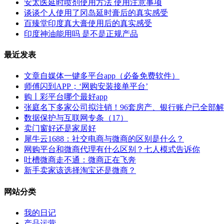
安太医延时喷剂使用方法 使用注意事项
谈谈个人使用了冈岛延时膏后的真实感受
百臻堂印度真大膏使用后的真实感受
印度神油能用吗 是不是正规产品
最近发表
文章自媒体一键多平台app（必备免费软件）
师傅闪到APP；‘网购安装接单平台’
购丨彩平台哪个最好app
张庭名下多家公司拟注销！96套房产、银行账户已全部
数据保护与互联网专条（17）
卖门窗好还是家居好
犀牛云1688：社交电商与微商的区别是什么？
网购平台和微商代理有什么区别？七人模式告诉你
吐槽微商走不通：微商正在飞奔
新手卖家该选择淘宝还是微商？
网站分类
我的日记
产品运营