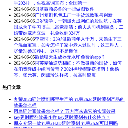
手2024》，央视高调宣布：全国第一
2024-06-06
贝基微商必备的一些做图软件
2024-06-06
广州复刻包包工厂一手货源致敬与创新
2024-06-06
13岁辍学，一朝爆火成网红的殷世航，在英
国成为了学习博主....富豪胡洁：前夫从司机到巨贪，二
婚带娃嫁周立波，礼金收到324万
2024-06-06
李雪珂：23岁做微商年入千万，未婚生下三
个混血宝宝，如今怎样了家中老人过世时，这三种人，
尽量别参加葬礼，这可不是迷信
2024-06-05
微信聊天生成器无水印免费的app？
2024-06-05
阿芙精油逆势翻红：不做微商的国货，如何
在消费降级中续写传奇？2024棒球帽穿搭指南！像杨
幂、张元英、闵熙珍这样搭，拉高时髦度
热门文章
丸荣2h2d延时喷剂哪里生产的 丸荣2h2d延时喷剂产品的
效果怎么样
冈岛延时膏效果怎么样？ 五方面来说它的实际效果
key延时喷剂效果咋样 key延时喷剂有什么特点？
朋友介绍一款丸荣2H2D延时喷剂 丸荣2h2d可以用吗