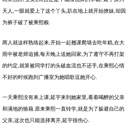
天人,一眼就爱上了这个丫头,趴在地上就开始撩妹,却因
为裤子破了被乘熙糗.
两人就这样熟络起来,开始一起翘课爬墙去吃年糕,在大
雨中被老师追捕,每天晚上送她回家,为了遵守不再打架
的约定,就算被同学打的头破血流也不还手,在乘熙心情
不好的时候跑到广播室为她唱歌逗她开心.
一天乘熙没有来上课,延宇来到她家里,看着喝醉的父亲
和满地的狼藉.原来乘熙一直转学,就是为了躲避自己的
父亲,这次也只能选择离开,延宇很伤心.