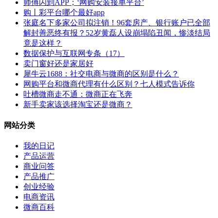
师傅闪到APP；‘网购安装接单平台’
购丨彩平台哪个最好app
张庭名下多家公司拟注销！96套房产、银行账户已全部
解封善恶终有报？52岁黄磊人设崩塌陷丑闻，惨淡结局
竟是这样？
数据保护与互联网专条（17）
卖门窗好还是家居好
犀牛云1688：社交电商与微商的区别是什么？
网购平台和微商代理有什么区别？七人模式告诉你
吐槽微商走不通：微商正在飞奔
新手卖家该选择淘宝还是微商？
网站分类
我的日记
产品运营
商业问答
产品推广
创业经验
电商资讯
微商百科