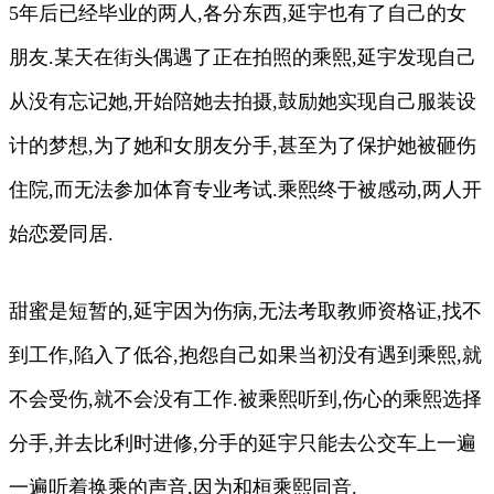
5年后已经毕业的两人,各分东西,延宇也有了自己的女
朋友.某天在街头偶遇了正在拍照的乘熙,延宇发现自己
从没有忘记她,开始陪她去拍摄,鼓励她实现自己服装设
计的梦想,为了她和女朋友分手,甚至为了保护她被砸伤
住院,而无法参加体育专业考试.乘熙终于被感动,两人开
始恋爱同居.
甜蜜是短暂的,延宇因为伤病,无法考取教师资格证,找不
到工作,陷入了低谷,抱怨自己如果当初没有遇到乘熙,就
不会受伤,就不会没有工作.被乘熙听到,伤心的乘熙选择
分手,并去比利时进修,分手的延宇只能去公交车上一遍
一遍听着换乘的声音,因为和桓乘熙同音.