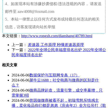
4、如发现本站有涉嫌抄袭侵权/违法违规的内容， 请发送
邮件至 aaw4008@foxmail.com
5、本站一律禁止以任何方式发布或转载任何违法的相关
信息，访客发现请向站长举报
本文链接：
http://www.rongxh.com/dianshang/40789.html
上一篇：
差速器 工作原理 秒懂差速器原理
下一篇：
2022年全球公民幸福度排名出炉 2022年全球公
民幸福度排名出炉
相关文章
2024-06-06
数据保护与互联网专条（17）
2024-06-06
犀牛云1688：社交电商与微商的区别是什
么？
2024-06-06
微商品牌起盘，流量引擎，成交率暴增，只
需掌握3招
2024-06-06
曾因做微商被看不起，初瑞雪怒斥情感主
播，卖化妆品你们都是弟弟《庆余年2》全方位吊打《歌