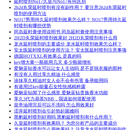
延时喷剂No17久皇与No17有何区别
2h2d丸荣延时喷剂有没有副作用？ 要注意2h2d丸荣延时
喷剂的使用方法
NO17男用持久延时喷剂效果怎么样？ NO17男用持久延
时喷剂有哪些优势
冈岛延时膏使用说明书 冈岛延时膏使用注意事项
2H2D丸荣延时喷剂效果好 2H2D丸荣喷剂有什么用
龙水延时喷剂的主要成分 龙水延时喷剂效果怎么样？
安太医延时喷剂的使用方法？ 安太医延时喷剂注意事项
德国HOTXXL有效果么 是真的吗
key增大膏一瓶能用几天 多少瓶能增长
爱魅蓝钻香水可以让女人主动吗 是不是脱衣服的那种
有没有人用过享久精油 什么感觉
涂抹享久精油对女人会不会有伤害 备孕能用吗
有谁用过key能量石女性快感精粹露
爱魅蓝钻闻了什么感觉 爱魅蓝钻贵族香水功能
享久3代力鼎茶NBB，我该如何搭配使用
皇帝油用完后可以不洗吗 怎么用效果好
涩井延时喷剂会引起勃起困难吗
黑豹延时喷剂好用吗 黑豹延时喷剂有什么作用？
久皇延时喷剂有效果吗？ 为您分析产品的主要成分
龙水延时喷剂怎么用效果好？ 注意龙水延时喷剂的副作