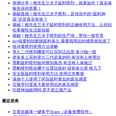
亲测分享！根先生兰夫子延时喷剂，效果如何？真实体
验告诉你答案！
揭秘真相！根先生兰夫子喷剂，是传说中的“延时神
器”还是真实有效？
揭秘！根先生兰夫子延时喷剂的正确使用方法，让你轻
松掌握性生活新技能
揭秘！根先生兰夫子喷剂的生产地，带你一探究竟
key炫爱拍拍胶能延时多久 看看我用后的感受就知道了
纽诗曼喷剂使用方法讲解
享久二代喷剂哪里可以买到正品货 多少钱一瓶
拼多多上买的享久三代是真的吗 有没有人使用过
黑豹延时喷剂如何辨别真伪 有没有人体验过
黑豹喷剂喷在哪个位置比较好 提前多久喷 喷几下
安太医延时喷剂使用方法 使用注意事项
谈谈个人使用了冈岛延时膏后的真实感受
百臻堂印度真大膏使用后的真实感受
印度神油能用吗 是不是正规产品
最近发表
文章自媒体一键多平台app（必备免费软件）