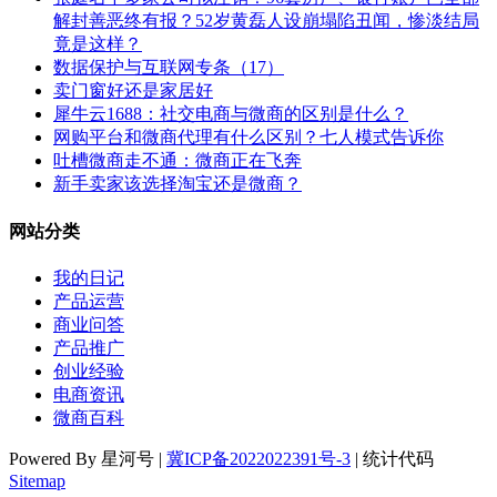
解封善恶终有报？52岁黄磊人设崩塌陷丑闻，惨淡结局
竟是这样？
数据保护与互联网专条（17）
卖门窗好还是家居好
犀牛云1688：社交电商与微商的区别是什么？
网购平台和微商代理有什么区别？七人模式告诉你
吐槽微商走不通：微商正在飞奔
新手卖家该选择淘宝还是微商？
网站分类
我的日记
产品运营
商业问答
产品推广
创业经验
电商资讯
微商百科
Powered By 星河号 |
冀ICP备2022022391号-3
| 统计代码
Sitemap