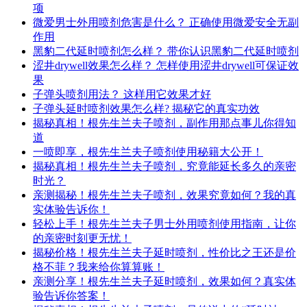
项
微爱男士外用喷剂危害是什么？ 正确使用微爱安全无副
作用
黑豹二代延时喷剂怎么样？ 带你认识黑豹二代延时喷剂
涩井drywell效果怎么样？ 怎样使用涩井drywell可保证效
果
子弹头喷剂用法？ 这样用它效果才好
子弹头延时喷剂效果怎么样? 揭秘它的真实功效
揭秘真相！根先生兰夫子喷剂，副作用那点事儿你得知
道
一喷即享，根先生兰夫子喷剂使用秘籍大公开！
揭秘真相！根先生兰夫子喷剂，究竟能延长多久的亲密
时光？
亲测揭秘！根先生兰夫子喷剂，效果究竟如何？我的真
实体验告诉你！
轻松上手！根先生兰夫子男士外用喷剂使用指南，让你
的亲密时刻更无忧！
揭秘价格！根先生兰夫子延时喷剂，性价比之王还是价
格不菲？我来给你算算账！
亲测分享！根先生兰夫子延时喷剂，效果如何？真实体
验告诉你答案！