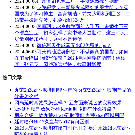
2024-06-06
广州复刻包包工厂一手货源致敬与创新
2024-06-06
13岁辍学，一朝爆火成网红的殷世航，在英
国成为了学习博主....富豪胡洁：前夫从司机到巨贪，二
婚带娃嫁周立波，礼金收到324万
2024-06-06
李雪珂：23岁做微商年入千万，未婚生下三
个混血宝宝，如今怎样了家中老人过世时，这三种人，
尽量别参加葬礼，这可不是迷信
2024-06-05
微信聊天生成器无水印免费的app？
2024-06-05
阿芙精油逆势翻红：不做微商的国货，如何
在消费降级中续写传奇？2024棒球帽穿搭指南！像杨
幂、张元英、闵熙珍这样搭，拉高时髦度
热门文章
丸荣2h2d延时喷剂哪里生产的 丸荣2h2d延时喷剂产品的
效果怎么样
冈岛延时膏效果怎么样？ 五方面来说它的实际效果
key延时喷剂效果咋样 key延时喷剂有什么特点？
朋友介绍一款丸荣2H2D延时喷剂 丸荣2h2d可以用吗
延时喷剂No17久皇与No17有何区别
2h2d丸荣延时喷剂有没有副作用？ 要注意2h2d丸荣延时
喷剂的使用方法