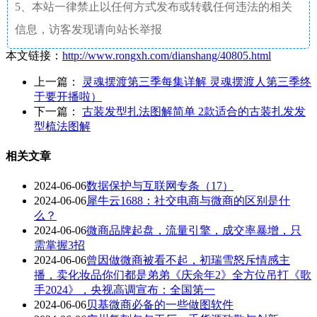
5、本站一律禁止以任何方式发布或转载任何违法的相关
信息，访客发现请向站长举报
本文链接：
http://www.rongxh.com/dianshang/40805.html
上一篇：
灵魂摆渡第三季每集详解 灵魂摆渡人第三季终
于要开播啦）
下一篇：
古装发型扎法图解简单 2款适合的古装扎发发
型梳法图解
相关文章
2024-06-06
数据保护与互联网专条（17）
2024-06-06
犀牛云1688：社交电商与微商的区别是什
么？
2024-06-06
微商品牌起盘，流量引擎，成交率暴增，只
需掌握3招
2024-06-06
曾因做微商被看不起，初瑞雪怒斥情感主
播，卖化妆品你们都是弟弟《庆余年2》全方位吊打《歌
手2024》，央视高调宣布：全国第一
2024-06-06
贝基微商必备的一些做图软件