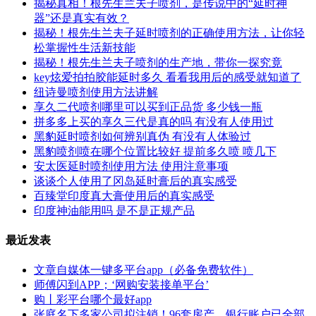
揭秘真相！根先生兰夫子喷剂，是传说中的“延时神
器”还是真实有效？
揭秘！根先生兰夫子延时喷剂的正确使用方法，让你轻
松掌握性生活新技能
揭秘！根先生兰夫子喷剂的生产地，带你一探究竟
key炫爱拍拍胶能延时多久 看看我用后的感受就知道了
纽诗曼喷剂使用方法讲解
享久二代喷剂哪里可以买到正品货 多少钱一瓶
拼多多上买的享久三代是真的吗 有没有人使用过
黑豹延时喷剂如何辨别真伪 有没有人体验过
黑豹喷剂喷在哪个位置比较好 提前多久喷 喷几下
安太医延时喷剂使用方法 使用注意事项
谈谈个人使用了冈岛延时膏后的真实感受
百臻堂印度真大膏使用后的真实感受
印度神油能用吗 是不是正规产品
最近发表
文章自媒体一键多平台app（必备免费软件）
师傅闪到APP；‘网购安装接单平台’
购丨彩平台哪个最好app
张庭名下多家公司拟注销！96套房产、银行账户已全部