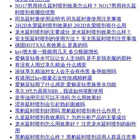
NO17男用持久延时喷剂效果怎么样？ NO17男用持久延
时喷剂有哪些优势
冈岛延时膏使用说明书 冈岛延时膏使用注意事项
2H2D丸荣延时喷剂效果好 2H2D丸荣喷剂有什么用
龙水延时喷剂的主要成分 龙水延时喷剂效果怎么样？
安太医延时喷剂的使用方法？ 安太医延时喷剂注意事项
德国HOTXXL有效果么 是真的吗
key增大膏一瓶能用几天 多少瓶能增长
爱魅蓝钻香水可以让女人主动吗 是不是脱衣服的那种
有没有人用过享久精油 什么感觉
涂抹享久精油对女人会不会有伤害 备孕能用吗
有谁用过key能量石女性快感精粹露
爱魅蓝钻闻了什么感觉 爱魅蓝钻贵族香水功能
享久3代力鼎茶NBB，我该如何搭配使用
皇帝油用完后可以不洗吗 怎么用效果好
涩井延时喷剂会引起勃起困难吗
黑豹延时喷剂好用吗 黑豹延时喷剂有什么作用？
久皇延时喷剂有效果吗？ 为您分析产品的主要成分
龙水延时喷剂怎么用效果好？ 注意龙水延时喷剂的副作
用
黑豹延时喷剂怎么样？ 黑豹延时喷剂适用人群及注意事