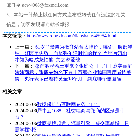
邮件至 aaw4008@foxmail.com
5、本站一律禁止以任何方式发布或转载任何违法的相关
信息，访客发现请向站长举报
本文链接：
http://www.rongxh.com/dianshang/45954.html
上一篇：
61岁马景涛为微商站台太掉价，嘴歪、脸部浮
肿，疑医美失败！向华强年轻时长啥样？ 当照片流出,
才知为啥成龙怕他, 关之琳爱他
下一篇：
微商教母卷土重来？张庭公司已注册庭美丽庭
妹妹商标，张庭夫妇名下有上百家企业我国再度减持美
债，央行表示已增持黄金18个月，到底哪个更避险
相关文章
2024-06-06
数据保护与互联网专条（17）
2024-06-06
犀牛云1688：社交电商与微商的区别是什
么？
2024-06-06
微商品牌起盘，流量引擎，成交率暴增，只
需掌握3招