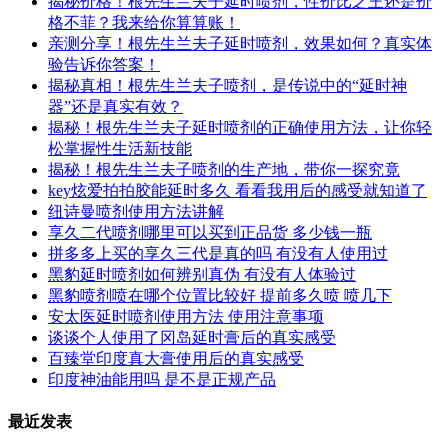
揭秘价格！根先生兰夫子延时喷剂，性价比之王还是价
格不菲？我来给你算算账！
亲测分享！根先生兰夫子延时喷剂，效果如何？真实体
验告诉你答案！
揭秘真相！根先生兰夫子喷剂，是传说中的“延时神
器”还是真实有效？
揭秘！根先生兰夫子延时喷剂的正确使用方法，让你轻
松掌握性生活新技能
揭秘！根先生兰夫子喷剂的生产地，带你一探究竟
key炫爱拍拍胶能延时多久 看看我用后的感受就知道了
纽诗曼喷剂使用方法讲解
享久二代喷剂哪里可以买到正品货 多少钱一瓶
拼多多上买的享久三代是真的吗 有没有人使用过
黑豹延时喷剂如何辨别真伪 有没有人体验过
黑豹喷剂喷在哪个位置比较好 提前多久喷 喷几下
安太医延时喷剂使用方法 使用注意事项
谈谈个人使用了冈岛延时膏后的真实感受
百臻堂印度真大膏使用后的真实感受
印度神油能用吗 是不是正规产品
最近发表