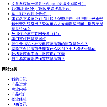
文章自媒体一键多平台app（必备免费软件）
师傅闪到APP；‘网购安装接单平台’
购丨彩平台哪个最好app
张庭名下多家公司拟注销！96套房产、银行账户已全部
解封善恶终有报？52岁黄磊人设崩塌陷丑闻，惨淡结局
竟是这样？
数据保护与互联网专条（17）
卖门窗好还是家居好
犀牛云1688：社交电商与微商的区别是什么？
网购平台和微商代理有什么区别？七人模式告诉你
吐槽微商走不通：微商正在飞奔
新手卖家该选择淘宝还是微商？
网站分类
我的日记
产品运营
商业问答
产品推广
创业经验
电商资讯