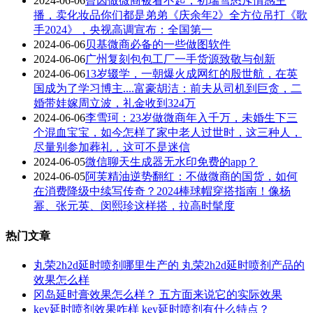
2024-06-06
曾因做微商被看不起，初瑞雪怒斥情感主
播，卖化妆品你们都是弟弟《庆余年2》全方位吊打《歌
手2024》，央视高调宣布：全国第一
2024-06-06
贝基微商必备的一些做图软件
2024-06-06
广州复刻包包工厂一手货源致敬与创新
2024-06-06
13岁辍学，一朝爆火成网红的殷世航，在英
国成为了学习博主....富豪胡洁：前夫从司机到巨贪，二
婚带娃嫁周立波，礼金收到324万
2024-06-06
李雪珂：23岁做微商年入千万，未婚生下三
个混血宝宝，如今怎样了家中老人过世时，这三种人，
尽量别参加葬礼，这可不是迷信
2024-06-05
微信聊天生成器无水印免费的app？
2024-06-05
阿芙精油逆势翻红：不做微商的国货，如何
在消费降级中续写传奇？2024棒球帽穿搭指南！像杨
幂、张元英、闵熙珍这样搭，拉高时髦度
热门文章
丸荣2h2d延时喷剂哪里生产的 丸荣2h2d延时喷剂产品的
效果怎么样
冈岛延时膏效果怎么样？ 五方面来说它的实际效果
key延时喷剂效果咋样 key延时喷剂有什么特点？