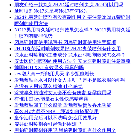
朋友介绍一款丸荣2H2D延时喷剂 丸荣2h2d可以用吗
延时喷剂No17久皇与No17有何区别
2h2d丸荣延时喷剂有没有副作用？ 要注意2h2d丸荣延时
喷剂的使用方法
NO17男用持久延时喷剂效果怎么样？ NO17男用持久延
时喷剂有哪些优势
冈岛延时膏使用说明书 冈岛延时膏使用注意事项
2H2D丸荣延时喷剂效果好 2H2D丸荣喷剂有什么用
龙水延时喷剂的主要成分 龙水延时喷剂效果怎么样？
安太医延时喷剂的使用方法？ 安太医延时喷剂注意事项
德国HOTXXL有效果么 是真的吗
key增大膏一瓶能用几天 多少瓶能增长
爱魅蓝钻香水可以让女人主动吗 是不是脱衣服的那种
有没有人用过享久精油 什么感觉
涂抹享久精油对女人会不会有伤害 备孕能用吗
有谁用过key能量石女性快感精粹露
爱魅蓝钻闻了什么感觉 爱魅蓝钻贵族香水功能
享久3代力鼎茶NBB，我该如何搭配使用
皇帝油用完后可以不洗吗 怎么用效果好
涩井延时喷剂会引起勃起困难吗
黑豹延时喷剂好用吗 黑豹延时喷剂有什么作用？