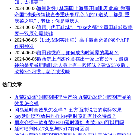
知，太搞笑了。
2024-06-06
海量财经 | 林瑞阳上海新开咖啡店 此前“微商
帝国”涉嫌传销被查去重庆餐厅必点的10道菜，都是“重
庆菜之魂”，老板：你是重庆人
2024-06-06
追踪 |“代工鞋城”、“fake之都”？莆田鞋转型需
要一双原创爆款鞋
2024-06-06
【LadyMM实用栏】高手微商必备的8个APP
作图神器
2024-06-06
莆田鞋微商，如何成为时尚界的黑马？
2024-06-06
微商傍上周杰伦竟搞出一家上市公司，最赚
钱的是卖减肥咖啡老人身上有一股怪味？建议55岁后，
改掉3个习惯，老了或没味
热门文章
丸荣2h2d延时喷剂哪里生产的 丸荣2h2d延时喷剂产品的
效果怎么样
冈岛延时膏效果怎么样？ 五方面来说它的实际效果
key延时喷剂效果咋样 key延时喷剂有什么特点？
朋友介绍一款丸荣2H2D延时喷剂 丸荣2h2d可以用吗
延时喷剂No17久皇与No17有何区别