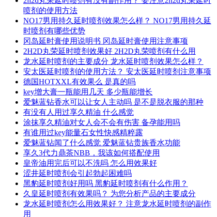
2h2d丸荣延时喷剂有没有副作用？ 要注意2h2d丸荣延时
喷剂的使用方法
NO17男用持久延时喷剂效果怎么样？ NO17男用持久延
时喷剂有哪些优势
冈岛延时膏使用说明书 冈岛延时膏使用注意事项
2H2D丸荣延时喷剂效果好 2H2D丸荣喷剂有什么用
龙水延时喷剂的主要成分 龙水延时喷剂效果怎么样？
安太医延时喷剂的使用方法？ 安太医延时喷剂注意事项
德国HOTXXL有效果么 是真的吗
key增大膏一瓶能用几天 多少瓶能增长
爱魅蓝钻香水可以让女人主动吗 是不是脱衣服的那种
有没有人用过享久精油 什么感觉
涂抹享久精油对女人会不会有伤害 备孕能用吗
有谁用过key能量石女性快感精粹露
爱魅蓝钻闻了什么感觉 爱魅蓝钻贵族香水功能
享久3代力鼎茶NBB，我该如何搭配使用
皇帝油用完后可以不洗吗 怎么用效果好
涩井延时喷剂会引起勃起困难吗
黑豹延时喷剂好用吗 黑豹延时喷剂有什么作用？
久皇延时喷剂有效果吗？ 为您分析产品的主要成分
龙水延时喷剂怎么用效果好？ 注意龙水延时喷剂的副作
用