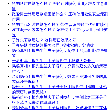
黑豹延时喷剂怎么样？ 黑豹延时喷剂适用人群及注意事
项
微爱男士外用喷剂危害是什么？ 正确使用微爱安全无副
作用
黑豹二代延时喷剂怎么样？ 带你认识黑豹二代延时喷剂
涩井drywell效果怎么样？ 怎样使用涩井drywell可保证效
果
子弹头喷剂用法？ 这样用它效果才好
子弹头延时喷剂效果怎么样? 揭秘它的真实功效
揭秘真相！根先生兰夫子喷剂，副作用那点事儿你得知
道
一喷即享，根先生兰夫子喷剂使用秘籍大公开！
揭秘真相！根先生兰夫子喷剂，究竟能延长多久的亲密
时光？
亲测揭秘！根先生兰夫子喷剂，效果究竟如何？我的真
实体验告诉你！
轻松上手！根先生兰夫子男士外用喷剂使用指南，让你
的亲密时刻更无忧！
揭秘价格！根先生兰夫子延时喷剂，性价比之王还是价
格不菲？我来给你算算账！
亲测分享！根先生兰夫子延时喷剂，效果如何？真实体