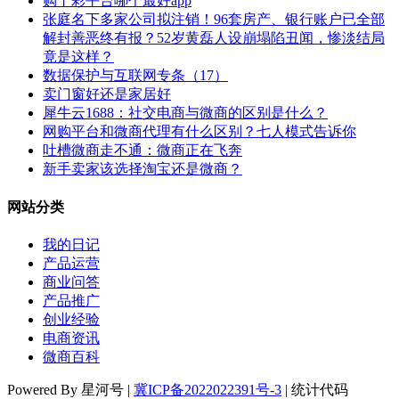
购丨彩平台哪个最好app
张庭名下多家公司拟注销！96套房产、银行账户已全部
解封善恶终有报？52岁黄磊人设崩塌陷丑闻，惨淡结局
竟是这样？
数据保护与互联网专条（17）
卖门窗好还是家居好
犀牛云1688：社交电商与微商的区别是什么？
网购平台和微商代理有什么区别？七人模式告诉你
吐槽微商走不通：微商正在飞奔
新手卖家该选择淘宝还是微商？
网站分类
我的日记
产品运营
商业问答
产品推广
创业经验
电商资讯
微商百科
Powered By 星河号 |
冀ICP备2022022391号-3
| 统计代码