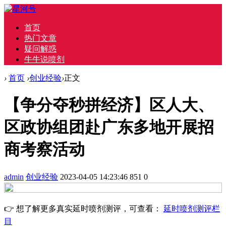
首页
热门文章
疑问解惑
牛牛说喷剂
›
首页
›
创业经验
›
正文
【争分夺秒拼经济】区人大、
区政协组团赴广东多地开展招
商考察活动
admin
创业经验
2023-04-05 14:23:46
851
0
👉 想了解更多真实延时喷剂测评，可查看：
延时喷剂测评栏
目