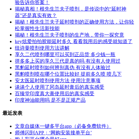
验告诉你答案！
揭秘真相！根先生兰夫子喷剂，是传说中的“延时神
器”还是真实有效？
揭秘！根先生兰夫子延时喷剂的正确使用方法，让你轻
松掌握性生活新技能
揭秘！根先生兰夫子喷剂的生产地，带你一探究竟
key炫爱拍拍胶能延时多久 看看我用后的感受就知道了
纽诗曼喷剂使用方法讲解
享久二代喷剂哪里可以买到正品货 多少钱一瓶
拼多多上买的享久三代是真的吗 有没有人使用过
黑豹延时喷剂如何辨别真伪 有没有人体验过
黑豹喷剂喷在哪个位置比较好 提前多久喷 喷几下
安太医延时喷剂使用方法 使用注意事项
谈谈个人使用了冈岛延时膏后的真实感受
百臻堂印度真大膏使用后的真实感受
印度神油能用吗 是不是正规产品
最近发表
文章自媒体一键多平台app（必备免费软件）
师傅闪到APP；‘网购安装接单平台’