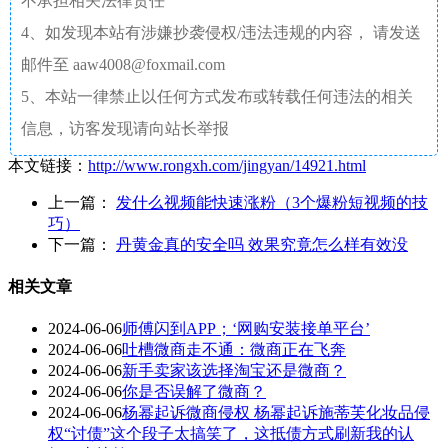
不承担相关法律责任
4、如发现本站有涉嫌抄袭侵权/违法违规的内容， 请发送
邮件至 aaw4008@foxmail.com
5、本站一律禁止以任何方式发布或转载任何违法的相关
信息，访客发现请向站长举报
本文链接：
http://www.rongxh.com/jingyan/14921.html
上一篇：
发什么视频能快速涨粉（3个爆粉短视频的技
巧）
下一篇：
丹黄金真的安全吗 效果究竟怎么样有效没
相关文章
2024-06-06
师傅闪到APP；‘网购安装接单平台’
2024-06-06
吐槽微商走不通：微商正在飞奔
2024-06-06
新手卖家该选择淘宝还是微商？
2024-06-06
你是否误解了微商？
2024-06-06
杨幂起诉微商侵权 杨幂起诉施蒂芙化妆品侵
权“讨债”这个段子太搞笑了，这抵债方式刷新我的认