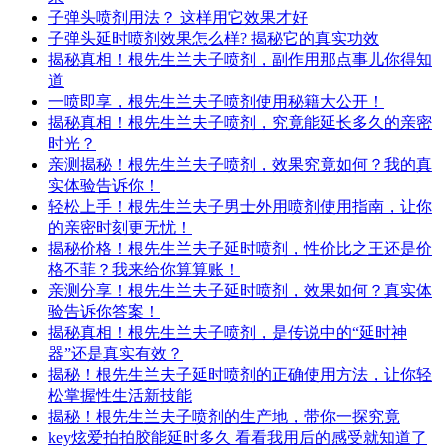
子弹头喷剂用法？ 这样用它效果才好
子弹头延时喷剂效果怎么样? 揭秘它的真实功效
揭秘真相！根先生兰夫子喷剂，副作用那点事儿你得知
道
一喷即享，根先生兰夫子喷剂使用秘籍大公开！
揭秘真相！根先生兰夫子喷剂，究竟能延长多久的亲密
时光？
亲测揭秘！根先生兰夫子喷剂，效果究竟如何？我的真
实体验告诉你！
轻松上手！根先生兰夫子男士外用喷剂使用指南，让你
的亲密时刻更无忧！
揭秘价格！根先生兰夫子延时喷剂，性价比之王还是价
格不菲？我来给你算算账！
亲测分享！根先生兰夫子延时喷剂，效果如何？真实体
验告诉你答案！
揭秘真相！根先生兰夫子喷剂，是传说中的“延时神
器”还是真实有效？
揭秘！根先生兰夫子延时喷剂的正确使用方法，让你轻
松掌握性生活新技能
揭秘！根先生兰夫子喷剂的生产地，带你一探究竟
key炫爱拍拍胶能延时多久 看看我用后的感受就知道了