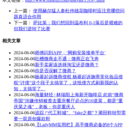
本文链接：
http://www.rongxh.com/jingyan/15197.html
上一篇：
使用赫尔猛人参杜仲雄花咖啡时应注意哪些问
题真适合你用
下一篇：
萨比策：我们想回到温布利 0-1落后是艰难的
但我们逆转了比赛
相关文章
2024-06-06
师傅闪到APP；‘网购安装接单平台’
2024-06-06
吐槽微商走不通：微商正在飞奔
2024-06-06
新手卖家该选择淘宝还是微商？
2024-06-06
你是否误解了微商？
2024-06-06
杨幂起诉微商侵权 杨幂起诉施蒂芙化妆品侵
权“讨债”这个段子太搞笑了，这抵债方式刷新我的认
知，太搞笑了。
2024-06-06
海量财经 | 林瑞阳上海新开咖啡店 此前“微商
帝国”涉嫌传销被查去重庆餐厅必点的10道菜，都是“重
庆菜之魂”，老板：你是重庆人
2024-06-06
追踪 |“代工鞋城”、“fake之都”？莆田鞋转型需
要一双原创爆款鞋
2024-06-06
【LadyMM实用栏】高手微商必备的8个APP