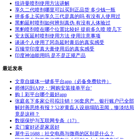
纽诗曼喷剂使用方法讲解
享久二代喷剂哪里可以买到正品货 多少钱一瓶
拼多多上买的享久三代是真的吗 有没有人使用过
黑豹延时喷剂如何辨别真伪 有没有人体验过
黑豹喷剂喷在哪个位置比较好 提前多久喷 喷几下
安太医延时喷剂使用方法 使用注意事项
谈谈个人使用了冈岛延时膏后的真实感受
百臻堂印度真大膏使用后的真实感受
印度神油能用吗 是不是正规产品
最近发表
文章自媒体一键多平台app（必备免费软件）
师傅闪到APP；‘网购安装接单平台’
购丨彩平台哪个最好app
张庭名下多家公司拟注销！96套房产、银行账户已全部
解封善恶终有报？52岁黄磊人设崩塌陷丑闻，惨淡结局
竟是这样？
数据保护与互联网专条（17）
卖门窗好还是家居好
犀牛云1688：社交电商与微商的区别是什么？