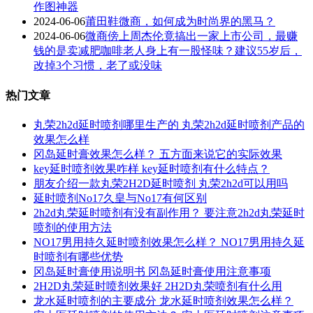
作图神器
2024-06-06
莆田鞋微商，如何成为时尚界的黑马？
2024-06-06
微商傍上周杰伦竟搞出一家上市公司，最赚
钱的是卖减肥咖啡老人身上有一股怪味？建议55岁后，
改掉3个习惯，老了或没味
热门文章
丸荣2h2d延时喷剂哪里生产的 丸荣2h2d延时喷剂产品的
效果怎么样
冈岛延时膏效果怎么样？ 五方面来说它的实际效果
key延时喷剂效果咋样 key延时喷剂有什么特点？
朋友介绍一款丸荣2H2D延时喷剂 丸荣2h2d可以用吗
延时喷剂No17久皇与No17有何区别
2h2d丸荣延时喷剂有没有副作用？ 要注意2h2d丸荣延时
喷剂的使用方法
NO17男用持久延时喷剂效果怎么样？ NO17男用持久延
时喷剂有哪些优势
冈岛延时膏使用说明书 冈岛延时膏使用注意事项
2H2D丸荣延时喷剂效果好 2H2D丸荣喷剂有什么用
龙水延时喷剂的主要成分 龙水延时喷剂效果怎么样？