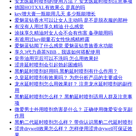
安太医延时喷剂的使用方法？ 安太医延时喷剂注意事项
德国HOTXXL有效果么 是真的吗
key增大膏一瓶能用几天 多少瓶能增长
爱魅蓝钻香水可以让女人主动吗 是不是脱衣服的那种
有没有人用过享久精油 什么感觉
涂抹享久精油对女人会不会有伤害 备孕能用吗
有谁用过key能量石女性快感精粹露
爱魅蓝钻闻了什么感觉 爱魅蓝钻贵族香水功能
享久3代力鼎茶NBB，我该如何搭配使用
皇帝油用完后可以不洗吗 怎么用效果好
涩井延时喷剂会引起勃起困难吗
黑豹延时喷剂好用吗 黑豹延时喷剂有什么作用？
久皇延时喷剂有效果吗？ 为您分析产品的主要成分
龙水延时喷剂怎么用效果好？ 注意龙水延时喷剂的副作
用
黑豹延时喷剂怎么样？ 黑豹延时喷剂适用人群及注意事
项
微爱男士外用喷剂危害是什么？ 正确使用微爱安全无副
作用
黑豹二代延时喷剂怎么样？ 带你认识黑豹二代延时喷剂
涩井drywell效果怎么样？ 怎样使用涩井drywell可保证效
果