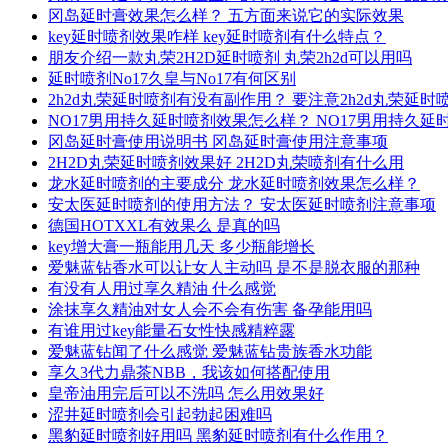
冈岛延时膏效果怎么样？ 五方面来说它的实际效果
key延时喷剂效果咋样 key延时喷剂有什么特点？
朋友介绍一款丸荣2H2D延时喷剂 丸荣2h2d可以用吗
延时喷剂No17久皇与No17有何区别
2h2d丸荣延时喷剂有没有副作用？ 要注意2h2d丸荣延
NO17男用持久延时喷剂效果怎么样？ NO17男用持久
冈岛延时膏使用说明书 冈岛延时膏使用注意事项
2H2D丸荣延时喷剂效果好 2H2D丸荣喷剂有什么用
龙水延时喷剂的主要成分 龙水延时喷剂效果怎么样？
安太医延时喷剂的使用方法？ 安太医延时喷剂注意事项
德国HOTXXL有效果么 是真的吗
key增大膏一瓶能用几天 多少瓶能增长
爱魅蓝钻香水可以让女人主动吗 是不是脱衣服的那种
有没有人用过享久精油 什么感觉
涂抹享久精油对女人会不会有伤害 备孕能用吗
有谁用过key能量石女性快感精粹露
爱魅蓝钻闻了什么感觉 爱魅蓝钻贵族香水功能
享久3代力鼎茶NBB，我该如何搭配使用
皇帝油用完后可以不洗吗 怎么用效果好
涩井延时喷剂会引起勃起困难吗
黑豹延时喷剂好用吗 黑豹延时喷剂有什么作用？