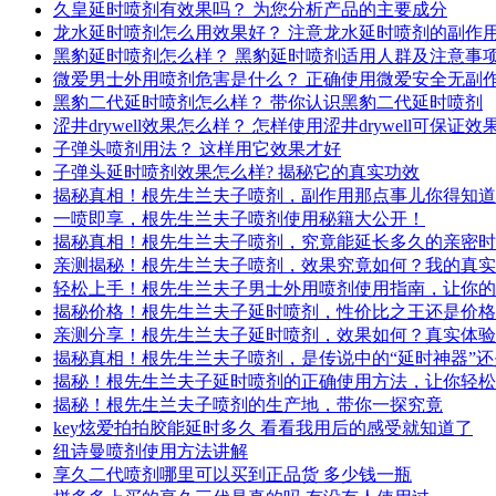
久皇延时喷剂有效果吗？ 为您分析产品的主要成分
龙水延时喷剂怎么用效果好？ 注意龙水延时喷剂的副作
黑豹延时喷剂怎么样？ 黑豹延时喷剂适用人群及注意事
微爱男士外用喷剂危害是什么？ 正确使用微爱安全无副
黑豹二代延时喷剂怎么样？ 带你认识黑豹二代延时喷剂
涩井drywell效果怎么样？ 怎样使用涩井drywell可保证效
子弹头喷剂用法？ 这样用它效果才好
子弹头延时喷剂效果怎么样? 揭秘它的真实功效
揭秘真相！根先生兰夫子喷剂，副作用那点事儿你得知道
一喷即享，根先生兰夫子喷剂使用秘籍大公开！
揭秘真相！根先生兰夫子喷剂，究竟能延长多久的亲密时
亲测揭秘！根先生兰夫子喷剂，效果究竟如何？我的真实
轻松上手！根先生兰夫子男士外用喷剂使用指南，让你的
揭秘价格！根先生兰夫子延时喷剂，性价比之王还是价格
亲测分享！根先生兰夫子延时喷剂，效果如何？真实体验
揭秘真相！根先生兰夫子喷剂，是传说中的“延时神器”
揭秘！根先生兰夫子延时喷剂的正确使用方法，让你轻松
揭秘！根先生兰夫子喷剂的生产地，带你一探究竟
key炫爱拍拍胶能延时多久 看看我用后的感受就知道了
纽诗曼喷剂使用方法讲解
享久二代喷剂哪里可以买到正品货 多少钱一瓶