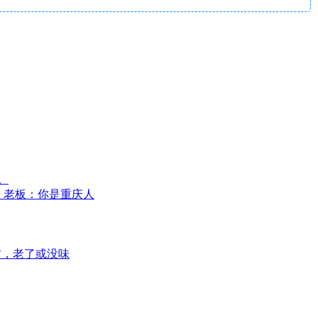
。
”，老板：你是重庆人
惯，老了或没味