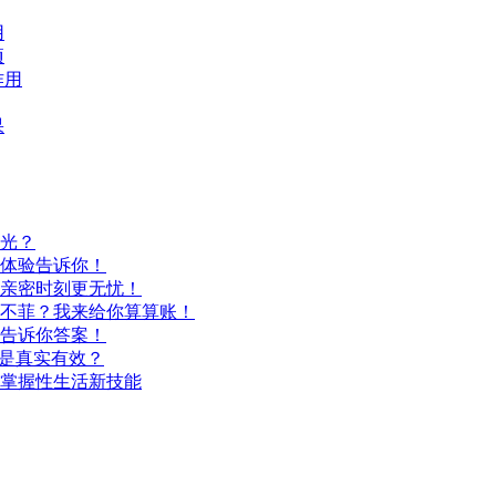
用
项
作用
果
光？
体验告诉你！
亲密时刻更无忧！
不菲？我来给你算算账！
告诉你答案！
还是真实有效？
掌握性生活新技能