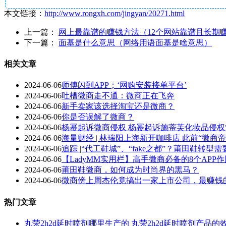
本文链接：
http://www.rongxh.com/jingyan/20271.html
上一篇：
网上最靠谱的赚钱方法（12个网站靠谱且长期
下一篇：
面基是什么意思（网络用语面基是啥意思）
相关文章
2024-06-06
师傅闪到APP；‘网购安装接单平台’
2024-06-06
吐槽微商走不通：微商正在飞奔
2024-06-06
新手卖家该选择淘宝还是微商？
2024-06-06
你是否误解了微商？
2024-06-06
杨幂起诉微商侵权 杨幂起诉施蒂芙化妆品侵权
2024-06-06
海量财经 | 林瑞阳上海新开咖啡店 此前“微
2024-06-06
追踪 |“代工鞋城”、“fake之都”？莆田鞋转
2024-06-06
【LadyMM实用栏】高手微商必备的8个APP
2024-06-06
莆田鞋微商，如何成为时尚界的黑马？
2024-06-06
微商傍上周杰伦竟搞出一家上市公司，最赚钱
热门文章
丸荣2h2d延时喷剂哪里生产的 丸荣2h2d延时喷剂产品的