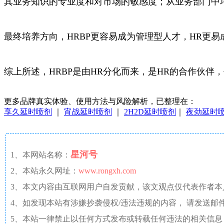
其业务知识的专业度和对市场的敏感度；从业务部门中
最终培养方向，HRBP更容易成为管理型人才，HR更
综上所述，HRBP是由HR分化而来，是HR的合作伙
更多品牌真实体验、使用方法与风险解析，已整理在：
享久延时喷剂
｜
宵战延时喷剂
｜
2H2D延时喷剂
｜
夜劲延时
星河号
1、本网站名称：
2、本站永久网址：
www.rongxh.com
3、本文内容由互联网用户自发贡献，该文观点仅代表作者
4、如发现本站有涉嫌抄袭侵权/违法违规的内容， 请发送邮件至 aaw4
5、本站一律禁止以任何方式发布或转载任何违法的相关信息