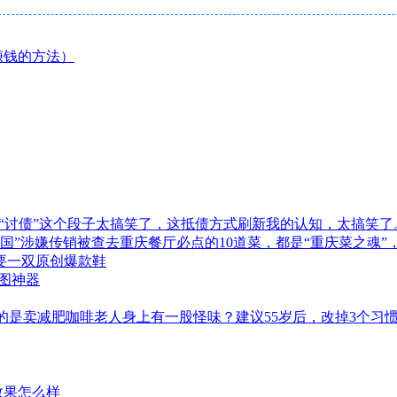
赚钱的方法）
“讨债”这个段子太搞笑了，这抵债方式刷新我的认知，太搞笑了
商帝国”涉嫌传销被查去重庆餐厅必点的10道菜，都是“重庆菜之魂
型需要一双原创爆款鞋
作图神器
的是卖减肥咖啡老人身上有一股怪味？建议55岁后，改掉3个习
效果怎么样