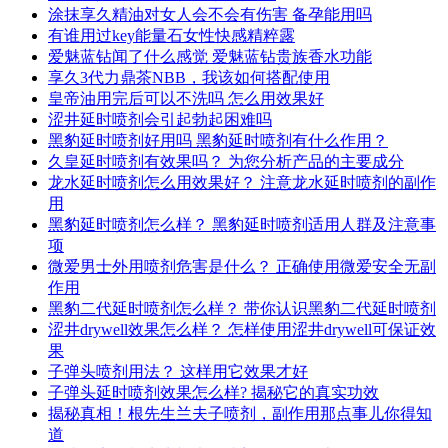
涂抹享久精油对女人会不会有伤害 备孕能用吗
有谁用过key能量石女性快感精粹露
爱魅蓝钻闻了什么感觉 爱魅蓝钻贵族香水功能
享久3代力鼎茶NBB，我该如何搭配使用
皇帝油用完后可以不洗吗 怎么用效果好
涩井延时喷剂会引起勃起困难吗
黑豹延时喷剂好用吗 黑豹延时喷剂有什么作用？
久皇延时喷剂有效果吗？ 为您分析产品的主要成分
龙水延时喷剂怎么用效果好？ 注意龙水延时喷剂的副作
用
黑豹延时喷剂怎么样？ 黑豹延时喷剂适用人群及注意事
项
微爱男士外用喷剂危害是什么？ 正确使用微爱安全无副
作用
黑豹二代延时喷剂怎么样？ 带你认识黑豹二代延时喷剂
涩井drywell效果怎么样？ 怎样使用涩井drywell可保证效
果
子弹头喷剂用法？ 这样用它效果才好
子弹头延时喷剂效果怎么样? 揭秘它的真实功效
揭秘真相！根先生兰夫子喷剂，副作用那点事儿你得知
道