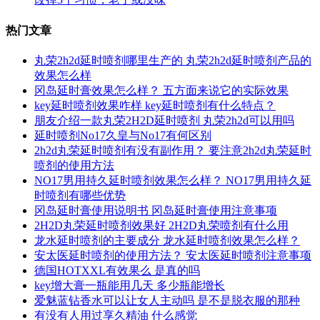
热门文章
丸荣2h2d延时喷剂哪里生产的 丸荣2h2d延时喷剂产品的
效果怎么样
冈岛延时膏效果怎么样？ 五方面来说它的实际效果
key延时喷剂效果咋样 key延时喷剂有什么特点？
朋友介绍一款丸荣2H2D延时喷剂 丸荣2h2d可以用吗
延时喷剂No17久皇与No17有何区别
2h2d丸荣延时喷剂有没有副作用？ 要注意2h2d丸荣延时
喷剂的使用方法
NO17男用持久延时喷剂效果怎么样？ NO17男用持久延
时喷剂有哪些优势
冈岛延时膏使用说明书 冈岛延时膏使用注意事项
2H2D丸荣延时喷剂效果好 2H2D丸荣喷剂有什么用
龙水延时喷剂的主要成分 龙水延时喷剂效果怎么样？
安太医延时喷剂的使用方法？ 安太医延时喷剂注意事项
德国HOTXXL有效果么 是真的吗
key增大膏一瓶能用几天 多少瓶能增长
爱魅蓝钻香水可以让女人主动吗 是不是脱衣服的那种
有没有人用过享久精油 什么感觉