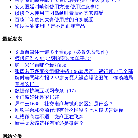
黑豹喷剂喷在哪个位置比较好 提前多久喷 喷几下
安太医延时喷剂使用方法 使用注意事项
谈谈个人使用了冈岛延时膏后的真实感受
百臻堂印度真大膏使用后的真实感受
印度神油能用吗 是不是正规产品
最近发表
文章自媒体一键多平台app（必备免费软件）
师傅闪到APP；‘网购安装接单平台’
购丨彩平台哪个最好app
张庭名下多家公司拟注销！96套房产、银行账户已全部
解封善恶终有报？52岁黄磊人设崩塌陷丑闻，惨淡结局
竟是这样？
数据保护与互联网专条（17）
卖门窗好还是家居好
犀牛云1688：社交电商与微商的区别是什么？
网购平台和微商代理有什么区别？七人模式告诉你
吐槽微商走不通：微商正在飞奔
新手卖家该选择淘宝还是微商？
网站分类