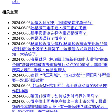
识）
相关文章
2024-06-06
师傅闪到APP；‘网购安装接单平台’
2024-06-06
吐槽微商走不通：微商正在飞奔
2024-06-06
新手卖家该选择淘宝还是微商？
2024-06-06
你是否误解了微商？
2024-06-06
杨幂起诉微商侵权 杨幂起诉施蒂芙化妆品侵
权“讨债”这个段子太搞笑了，这抵债方式刷新我的认
知，太搞笑了。
2024-06-06
海量财经 | 林瑞阳上海新开咖啡店 此前“微商
帝国”涉嫌传销被查去重庆餐厅必点的10道菜，都是“重
庆菜之魂”，老板：你是重庆人
2024-06-06
追踪 |“代工鞋城”、“fake之都”？莆田鞋转型需
要一双原创爆款鞋
2024-06-06
【LadyMM实用栏】高手微商必备的8个APP
作图神器
2024-06-06
莆田鞋微商，如何成为时尚界的黑马？
2024-06-06
微商傍上周杰伦竟搞出一家上市公司，最赚
钱的是卖减肥咖啡老人身上有一股怪味？建议55岁后，
改掉3个习惯，老了或没味