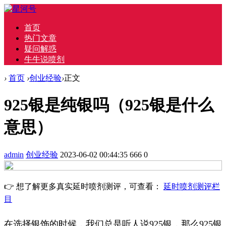
首页
热门文章
疑问解惑
牛牛说喷剂
›
首页
›
创业经验
›
正文
925银是纯银吗（925银是什么
意思）
admin
创业经验
2023-06-02 00:44:35
666
0
👉 想了解更多真实延时喷剂测评，可查看：
延时喷剂测评栏
目
在选择银饰的时候，我们总是听人说925银，那么925银