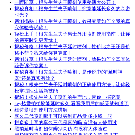
一喷即享，根先生兰夫子喷剂使用秘籍大公开！
揭秘真相！根先生兰夫子喷剂，究竟能延长多久的亲密
时光？
亲测揭秘！根先生兰夫子喷剂，效果究竟如何？我的真
实体验告诉你！
轻松上手！根先生兰夫子男士外用喷剂使用指南，让你
的亲密时刻更无忧！
揭秘价格！根先生兰夫子延时喷剂，性价比之王还是价
格不菲？我来给你算算账！
亲测分享！根先生兰夫子延时喷剂，效果如何？真实体
验告诉你答案！
揭秘真相！根先生兰夫子喷剂，是传说中的“延时神
器”还是真实有效？
揭秘！根先生兰夫子延时喷剂的正确使用方法，让你轻
松掌握性生活新技能
揭秘！根先生兰夫子喷剂的生产地，带你一探究竟
key炫爱拍拍胶能延时多久 看看我用后的感受就知道了
纽诗曼喷剂使用方法讲解
享久二代喷剂哪里可以买到正品货 多少钱一瓶
拼多多上买的享久三代是真的吗 有没有人使用过
黑豹延时喷剂如何辨别真伪 有没有人体验过