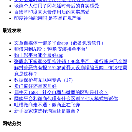
谈谈个人使用了冈岛延时膏后的真实感受
百臻堂印度真大膏使用后的真实感受
印度神油能用吗 是不是正规产品
最近发表
文章自媒体一键多平台app（必备免费软件）
师傅闪到APP；‘网购安装接单平台’
购丨彩平台哪个最好app
张庭名下多家公司拟注销！96套房产、银行账户已全部
解封善恶终有报？52岁黄磊人设崩塌陷丑闻，惨淡结局
竟是这样？
数据保护与互联网专条（17）
卖门窗好还是家居好
犀牛云1688：社交电商与微商的区别是什么？
网购平台和微商代理有什么区别？七人模式告诉你
吐槽微商走不通：微商正在飞奔
新手卖家该选择淘宝还是微商？
网站分类