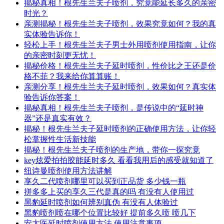
揭秘真相！根先生兰夫子喷剂，究竟能延长多久的亲密
时光？
亲测揭秘！根先生兰夫子喷剂，效果究竟如何？我的真
实体验告诉你！
轻松上手！根先生兰夫子男士外用喷剂使用指南，让你
的亲密时刻更无忧！
揭秘价格！根先生兰夫子延时喷剂，性价比之王还是价
格不菲？我来给你算算账！
亲测分享！根先生兰夫子延时喷剂，效果如何？真实体
验告诉你答案！
揭秘真相！根先生兰夫子喷剂，是传说中的“延时神
器”还是真实有效？
揭秘！根先生兰夫子延时喷剂的正确使用方法，让你轻
松掌握性生活新技能
揭秘！根先生兰夫子喷剂的生产地，带你一探究竟
key炫爱拍拍胶能延时多久 看看我用后的感受就知道了
纽诗曼喷剂使用方法讲解
享久二代喷剂哪里可以买到正品货 多少钱一瓶
拼多多上买的享久三代是真的吗 有没有人使用过
黑豹延时喷剂如何辨别真伪 有没有人体验过
黑豹喷剂喷在哪个位置比较好 提前多久喷 喷几下
安太医延时喷剂使用方法 使用注意事项