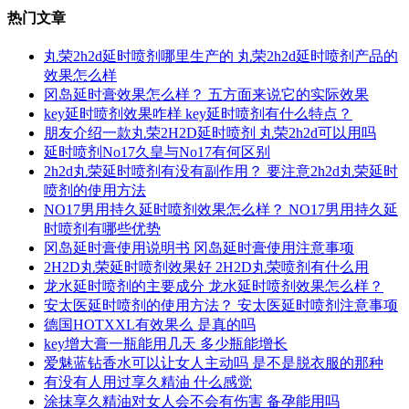
热门文章
丸荣2h2d延时喷剂哪里生产的 丸荣2h2d延时喷剂产品的
效果怎么样
冈岛延时膏效果怎么样？ 五方面来说它的实际效果
key延时喷剂效果咋样 key延时喷剂有什么特点？
朋友介绍一款丸荣2H2D延时喷剂 丸荣2h2d可以用吗
延时喷剂No17久皇与No17有何区别
2h2d丸荣延时喷剂有没有副作用？ 要注意2h2d丸荣延时
喷剂的使用方法
NO17男用持久延时喷剂效果怎么样？ NO17男用持久延
时喷剂有哪些优势
冈岛延时膏使用说明书 冈岛延时膏使用注意事项
2H2D丸荣延时喷剂效果好 2H2D丸荣喷剂有什么用
龙水延时喷剂的主要成分 龙水延时喷剂效果怎么样？
安太医延时喷剂的使用方法？ 安太医延时喷剂注意事项
德国HOTXXL有效果么 是真的吗
key增大膏一瓶能用几天 多少瓶能增长
爱魅蓝钻香水可以让女人主动吗 是不是脱衣服的那种
有没有人用过享久精油 什么感觉
涂抹享久精油对女人会不会有伤害 备孕能用吗