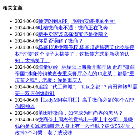
相关文章
2024-06-06
师傅闪到APP；‘网购安装接单平台’
2024-06-06
吐槽微商走不通：微商正在飞奔
2024-06-06
新手卖家该选择淘宝还是微商？
2024-06-06
你是否误解了微商？
2024-06-06
杨幂起诉微商侵权 杨幂起诉施蒂芙化妆品侵
权“讨债”这个段子太搞笑了，这抵债方式刷新我的认
知，太搞笑了。
2024-06-06
海量财经 | 林瑞阳上海新开咖啡店 此前“微商
帝国”涉嫌传销被查去重庆餐厅必点的10道菜，都是“重
庆菜之魂”，老板：你是重庆人
2024-06-06
追踪 |“代工鞋城”、“fake之都”？莆田鞋转型需
要一双原创爆款鞋
2024-06-06
【LadyMM实用栏】高手微商必备的8个APP
作图神器
2024-06-06
莆田鞋微商，如何成为时尚界的黑马？
2024-06-06
微商傍上周杰伦竟搞出一家上市公司，最赚
钱的是卖减肥咖啡老人身上有一股怪味？建议55岁后，
改掉3个习惯，老了或没味