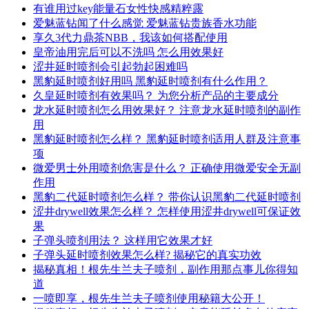
有谁用过key能量石女性快感精粹露
爱魅蓝钻闻了什么感觉 爱魅蓝钻贵族香水功能
享久3代力鼎茶NBB，我该如何搭配使用
皇帝油用完后可以不洗吗 怎么用效果好
涩井延时喷剂会引起勃起困难吗
黑豹延时喷剂好用吗 黑豹延时喷剂有什么作用？
久皇延时喷剂有效果吗？ 为您分析产品的主要成分
龙水延时喷剂怎么用效果好？ 注意龙水延时喷剂的副作
用
黑豹延时喷剂怎么样？ 黑豹延时喷剂适用人群及注意事
项
微爱男士外用喷剂危害是什么？ 正确使用微爱安全无副
作用
黑豹二代延时喷剂怎么样？ 带你认识黑豹二代延时喷剂
涩井drywell效果怎么样？ 怎样使用涩井drywell可保证效
果
子弹头喷剂用法？ 这样用它效果才好
子弹头延时喷剂效果怎么样? 揭秘它的真实功效
揭秘真相！根先生兰夫子喷剂，副作用那点事儿你得知
道
一喷即享，根先生兰夫子喷剂使用秘籍大公开！