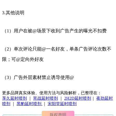
3.其他说明
（1）用户在被@场景下收到广告产生的曝光不扣费
（2）单次评论只能@一名好友，单条广告评论次数不
限；可@定向外好友
（3）广告外层素材禁止诱导使用@
更多品牌真实体验、使用方法与风险解析，已整理在：
享久延时喷剂
｜
宵战延时喷剂
｜
2H2D延时喷剂
｜
夜劲延时
喷剂
｜
黑豹延时喷剂
｜
宋阳堂延时喷剂
版权声明