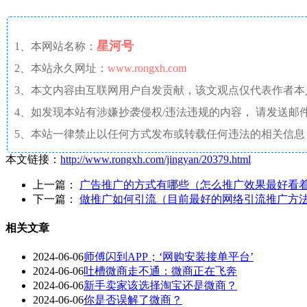
星河号
1、本网站名称：
2、本站永久网址：
www.rongxh.com
3、本文内容由互联网用户自发贡献，该文观点仅代表作者
4、如发现本站有涉嫌抄袭侵权/违法违规的内容， 请发送邮件至 aaw4
5、本站一律禁止以任何方式发布或转载任何违法的相关信息
本文链接：
http://www.rongxh.com/jingyan/20379.html
上一篇：
广告推广的方式有哪些（怎么推广效果最好看着
下一篇：
做推广如何引流（目前最好的网络引流推广方
相关文章
2024-06-06
师傅闪到APP；‘网购安装接单平台’
2024-06-06
吐槽微商走不通：微商正在飞奔
2024-06-06
新手卖家该选择淘宝还是微商？
2024-06-06
你是否误解了微商？