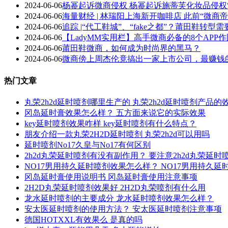
2024-06-06
杨幂起诉微商侵权 杨幂起诉施蒂芙化妆品侵权
2024-06-06
海量财经 | 林瑞阳上海新开咖啡店 此前“微
2024-06-06
追踪 |“代工鞋城”、“fake之都”？莆田鞋转
2024-06-06
【LadyMM实用栏】高手微商必备的8个APP
2024-06-06
莆田鞋微商，如何成为时尚界的黑马？
2024-06-06
微商傍上周杰伦竟搞出一家上市公司，最赚钱
热门文章
丸荣2h2d延时喷剂哪里生产的 丸荣2h2d延时喷剂产品的
冈岛延时膏效果怎么样？ 五方面来说它的实际效果
key延时喷剂效果咋样 key延时喷剂有什么特点？
朋友介绍一款丸荣2H2D延时喷剂 丸荣2h2d可以用吗
延时喷剂No17久皇与No17有何区别
2h2d丸荣延时喷剂有没有副作用？ 要注意2h2d丸荣延
NO17男用持久延时喷剂效果怎么样？ NO17男用持久
冈岛延时膏使用说明书 冈岛延时膏使用注意事项
2H2D丸荣延时喷剂效果好 2H2D丸荣喷剂有什么用
龙水延时喷剂的主要成分 龙水延时喷剂效果怎么样？
安太医延时喷剂的使用方法？ 安太医延时喷剂注意事项
德国HOTXXL有效果么 是真的吗