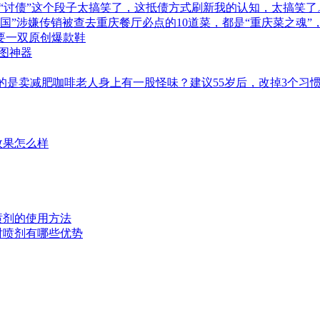
“讨债”这个段子太搞笑了，这抵债方式刷新我的认知，太搞笑了
商帝国”涉嫌传销被查去重庆餐厅必点的10道菜，都是“重庆菜之魂
型需要一双原创爆款鞋
作图神器
的是卖减肥咖啡老人身上有一股怪味？建议55岁后，改掉3个习
效果怎么样
时喷剂的使用方法
延时喷剂有哪些优势