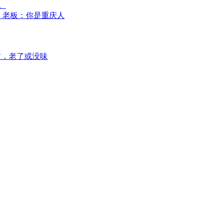
。
”，老板：你是重庆人
惯，老了或没味