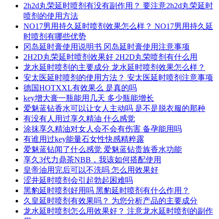
2h2d丸荣延时喷剂有没有副作用？ 要注意2h2d丸荣延时
喷剂的使用方法
NO17男用持久延时喷剂效果怎么样？ NO17男用持久延
时喷剂有哪些优势
冈岛延时膏使用说明书 冈岛延时膏使用注意事项
2H2D丸荣延时喷剂效果好 2H2D丸荣喷剂有什么用
龙水延时喷剂的主要成分 龙水延时喷剂效果怎么样？
安太医延时喷剂的使用方法？ 安太医延时喷剂注意事项
德国HOTXXL有效果么 是真的吗
key增大膏一瓶能用几天 多少瓶能增长
爱魅蓝钻香水可以让女人主动吗 是不是脱衣服的那种
有没有人用过享久精油 什么感觉
涂抹享久精油对女人会不会有伤害 备孕能用吗
有谁用过key能量石女性快感精粹露
爱魅蓝钻闻了什么感觉 爱魅蓝钻贵族香水功能
享久3代力鼎茶NBB，我该如何搭配使用
皇帝油用完后可以不洗吗 怎么用效果好
涩井延时喷剂会引起勃起困难吗
黑豹延时喷剂好用吗 黑豹延时喷剂有什么作用？
久皇延时喷剂有效果吗？ 为您分析产品的主要成分
龙水延时喷剂怎么用效果好？ 注意龙水延时喷剂的副作