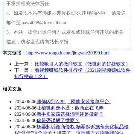
不承担相关法律责任
4、如发现本站有涉嫌抄袭侵权/违法违规的内容， 请发送
邮件至 aaw4008@foxmail.com
5、本站一律禁止以任何方式发布或转载任何违法的相关
信息，访客发现请向站长举报
本文链接：
http://www.rongxh.com/jingyan/20399.html
上一篇：
比较吸引人的微商软文（做微商的好处软文）
下一篇：
看视频赚钱软件排行榜（2021刷视频赚钱软件
排行榜前十名）
相关文章
2024-06-06
师傅闪到APP；‘网购安装接单平台’
2024-06-06
吐槽微商走不通：微商正在飞奔
2024-06-06
新手卖家该选择淘宝还是微商？
2024-06-06
你是否误解了微商？
2024-06-06
杨幂起诉微商侵权 杨幂起诉施蒂芙化妆品侵
权“讨债”这个段子太搞笑了，这抵债方式刷新我的认