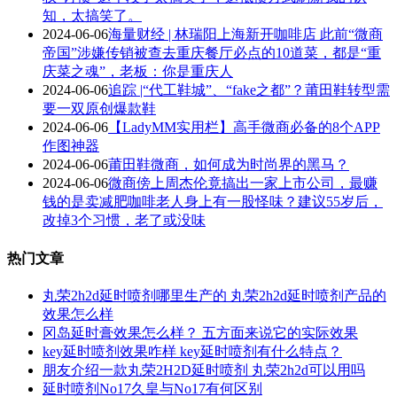
知，太搞笑了。
2024-06-06
海量财经 | 林瑞阳上海新开咖啡店 此前“微商
帝国”涉嫌传销被查去重庆餐厅必点的10道菜，都是“重
庆菜之魂”，老板：你是重庆人
2024-06-06
追踪 |“代工鞋城”、“fake之都”？莆田鞋转型需
要一双原创爆款鞋
2024-06-06
【LadyMM实用栏】高手微商必备的8个APP
作图神器
2024-06-06
莆田鞋微商，如何成为时尚界的黑马？
2024-06-06
微商傍上周杰伦竟搞出一家上市公司，最赚
钱的是卖减肥咖啡老人身上有一股怪味？建议55岁后，
改掉3个习惯，老了或没味
热门文章
丸荣2h2d延时喷剂哪里生产的 丸荣2h2d延时喷剂产品的
效果怎么样
冈岛延时膏效果怎么样？ 五方面来说它的实际效果
key延时喷剂效果咋样 key延时喷剂有什么特点？
朋友介绍一款丸荣2H2D延时喷剂 丸荣2h2d可以用吗
延时喷剂No17久皇与No17有何区别