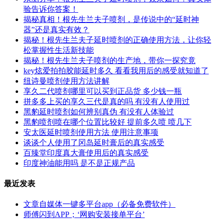
验告诉你答案！
揭秘真相！根先生兰夫子喷剂，是传说中的“延时神
器”还是真实有效？
揭秘！根先生兰夫子延时喷剂的正确使用方法，让你轻
松掌握性生活新技能
揭秘！根先生兰夫子喷剂的生产地，带你一探究竟
key炫爱拍拍胶能延时多久 看看我用后的感受就知道了
纽诗曼喷剂使用方法讲解
享久二代喷剂哪里可以买到正品货 多少钱一瓶
拼多多上买的享久三代是真的吗 有没有人使用过
黑豹延时喷剂如何辨别真伪 有没有人体验过
黑豹喷剂喷在哪个位置比较好 提前多久喷 喷几下
安太医延时喷剂使用方法 使用注意事项
谈谈个人使用了冈岛延时膏后的真实感受
百臻堂印度真大膏使用后的真实感受
印度神油能用吗 是不是正规产品
最近发表
文章自媒体一键多平台app（必备免费软件）
师傅闪到APP；‘网购安装接单平台’