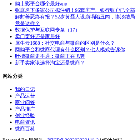
购丨彩平台哪个最好app
张庭名下多家公司拟注销！96套房产、银行账户已全部
解封善恶终有报？52岁黄磊人设崩塌陷丑闻，惨淡结局
竟是这样？
数据保护与互联网专条（17）
卖门窗好还是家居好
犀牛云1688：社交电商与微商的区别是什么？
网购平台和微商代理有什么区别？七人模式告诉你
吐槽微商走不通：微商正在飞奔
新手卖家该选择淘宝还是微商？
网站分类
我的日记
产品运营
商业问答
产品推广
创业经验
电商资讯
微商百科