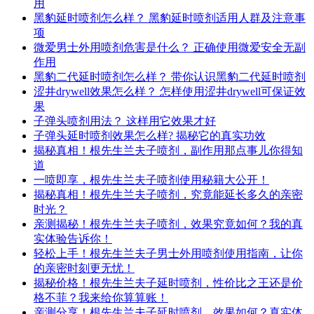
用
黑豹延时喷剂怎么样？ 黑豹延时喷剂适用人群及注意事
项
微爱男士外用喷剂危害是什么？ 正确使用微爱安全无副
作用
黑豹二代延时喷剂怎么样？ 带你认识黑豹二代延时喷剂
涩井drywell效果怎么样？ 怎样使用涩井drywell可保证效
果
子弹头喷剂用法？ 这样用它效果才好
子弹头延时喷剂效果怎么样? 揭秘它的真实功效
揭秘真相！根先生兰夫子喷剂，副作用那点事儿你得知
道
一喷即享，根先生兰夫子喷剂使用秘籍大公开！
揭秘真相！根先生兰夫子喷剂，究竟能延长多久的亲密
时光？
亲测揭秘！根先生兰夫子喷剂，效果究竟如何？我的真
实体验告诉你！
轻松上手！根先生兰夫子男士外用喷剂使用指南，让你
的亲密时刻更无忧！
揭秘价格！根先生兰夫子延时喷剂，性价比之王还是价
格不菲？我来给你算算账！
亲测分享！根先生兰夫子延时喷剂，效果如何？真实体