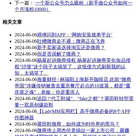
下一篇：
一个新公众号怎么吸粉（新手做公众号如何一
个月涨粉10000）
相关文章
2024-06-06
师傅闪到APP；‘网购安装接单平台’
2024-06-06
吐槽微商走不通：微商正在飞奔
2024-06-06
新手卖家该选择淘宝还是微商？
2024-06-06
你是否误解了微商？
2024-06-06
杨幂起诉微商侵权 杨幂起诉施蒂芙化妆品侵
权“讨债”这个段子太搞笑了，这抵债方式刷新我的认
知，太搞笑了。
2024-06-06
海量财经 | 林瑞阳上海新开咖啡店 此前“微商
帝国”涉嫌传销被查去重庆餐厅必点的10道菜，都是“重
庆菜之魂”，老板：你是重庆人
2024-06-06
追踪 |“代工鞋城”、“fake之都”？莆田鞋转型需
要一双原创爆款鞋
2024-06-06
【LadyMM实用栏】高手微商必备的8个APP
作图神器
2024-06-06
莆田鞋微商，如何成为时尚界的黑马？
2024-06-06
微商傍上周杰伦竟搞出一家上市公司，最赚