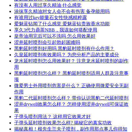
有没有人用过享久精油 什么感觉
涂抹享久精油对女人会不会有伤害 备孕能用吗
有谁用过key能量石女性快感精粹露
爱魅蓝钻闻了什么感觉 爱魅蓝钻贵族香水功能
享久3代力鼎茶NBB，我该如何搭配使用
皇帝油用完后可以不洗吗 怎么用效果好
涩井延时喷剂会引起勃起困难吗
黑豹延时喷剂好用吗 黑豹延时喷剂有什么作用？
久皇延时喷剂有效果吗？ 为您分析产品的主要成分
龙水延时喷剂怎么用效果好？ 注意龙水延时喷剂的副作
用
黑豹延时喷剂怎么样？ 黑豹延时喷剂适用人群及注意事
项
微爱男士外用喷剂危害是什么？ 正确使用微爱安全无副
作用
黑豹二代延时喷剂怎么样？ 带你认识黑豹二代延时喷剂
涩井drywell效果怎么样？ 怎样使用涩井drywell可保证效
果
子弹头喷剂用法？ 这样用它效果才好
子弹头延时喷剂效果怎么样? 揭秘它的真实功效
揭秘真相！根先生兰夫子喷剂，副作用那点事儿你得知