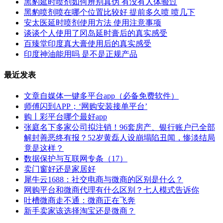
黑豹延时喷剂如何辨别真伪 有没有人体验过
黑豹喷剂喷在哪个位置比较好 提前多久喷 喷几下
安太医延时喷剂使用方法 使用注意事项
谈谈个人使用了冈岛延时膏后的真实感受
百臻堂印度真大膏使用后的真实感受
印度神油能用吗 是不是正规产品
最近发表
文章自媒体一键多平台app（必备免费软件）
师傅闪到APP；‘网购安装接单平台’
购丨彩平台哪个最好app
张庭名下多家公司拟注销！96套房产、银行账户已全部
解封善恶终有报？52岁黄磊人设崩塌陷丑闻，惨淡结局
竟是这样？
数据保护与互联网专条（17）
卖门窗好还是家居好
犀牛云1688：社交电商与微商的区别是什么？
网购平台和微商代理有什么区别？七人模式告诉你
吐槽微商走不通：微商正在飞奔
新手卖家该选择淘宝还是微商？