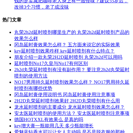
钱的是卖减肥咖啡老人身上有一股怪味？建议55岁后，
改掉3个习惯，老了或没味
热门文章
丸荣2h2d延时喷剂哪里生产的 丸荣2h2d延时喷剂产品的
效果怎么样
冈岛延时膏效果怎么样？ 五方面来说它的实际效果
key延时喷剂效果咋样 key延时喷剂有什么特点？
朋友介绍一款丸荣2H2D延时喷剂 丸荣2h2d可以用吗
延时喷剂No17久皇与No17有何区别
2h2d丸荣延时喷剂有没有副作用？ 要注意2h2d丸荣延时
喷剂的使用方法
NO17男用持久延时喷剂效果怎么样？ NO17男用持久延
时喷剂有哪些优势
冈岛延时膏使用说明书 冈岛延时膏使用注意事项
2H2D丸荣延时喷剂效果好 2H2D丸荣喷剂有什么用
龙水延时喷剂的主要成分 龙水延时喷剂效果怎么样？
安太医延时喷剂的使用方法？ 安太医延时喷剂注意事项
德国HOTXXL有效果么 是真的吗
key增大膏一瓶能用几天 多少瓶能增长
爱魅蓝钻香水可以让女人主动吗 是不是脱衣服的那种