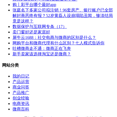
购丨彩平台哪个最好app
张庭名下多家公司拟注销！96套房产、银行账户已全部
解封善恶终有报？52岁黄磊人设崩塌陷丑闻，惨淡结局
竟是这样？
数据保护与互联网专条（17）
卖门窗好还是家居好
犀牛云1688：社交电商与微商的区别是什么？
网购平台和微商代理有什么区别？七人模式告诉你
吐槽微商走不通：微商正在飞奔
新手卖家该选择淘宝还是微商？
网站分类
我的日记
产品运营
商业问答
产品推广
创业经验
电商资讯
微商百科