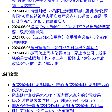
权“讨债”这个段子太搞笑了，这抵债方式刷新我的认
知，太搞笑了。
2024-06-06
海量财经 | 林瑞阳上海新开咖啡店 此前“微商
帝国”涉嫌传销被查去重庆餐厅必点的10道菜，都是“重
庆菜之魂”，老板：你是重庆人
2024-06-06
追踪 |“代工鞋城”、“fake之都”？莆田鞋转型需
要一双原创爆款鞋
2024-06-06
【LadyMM实用栏】高手微商必备的8个APP
作图神器
2024-06-06
莆田鞋微商，如何成为时尚界的黑马？
2024-06-06
微商傍上周杰伦竟搞出一家上市公司，最赚
钱的是卖减肥咖啡老人身上有一股怪味？建议55岁后，
改掉3个习惯，老了或没味
热门文章
丸荣2h2d延时喷剂哪里生产的 丸荣2h2d延时喷剂产品的
效果怎么样
冈岛延时膏效果怎么样？ 五方面来说它的实际效果
key延时喷剂效果咋样 key延时喷剂有什么特点？
朋友介绍一款丸荣2H2D延时喷剂 丸荣2h2d可以用吗
延时喷剂No17久皇与No17有何区别