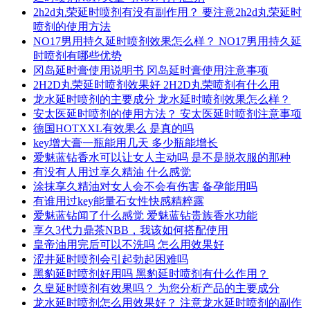
2h2d丸荣延时喷剂有没有副作用？ 要注意2h2d丸荣延时
喷剂的使用方法
NO17男用持久延时喷剂效果怎么样？ NO17男用持久延
时喷剂有哪些优势
冈岛延时膏使用说明书 冈岛延时膏使用注意事项
2H2D丸荣延时喷剂效果好 2H2D丸荣喷剂有什么用
龙水延时喷剂的主要成分 龙水延时喷剂效果怎么样？
安太医延时喷剂的使用方法？ 安太医延时喷剂注意事项
德国HOTXXL有效果么 是真的吗
key增大膏一瓶能用几天 多少瓶能增长
爱魅蓝钻香水可以让女人主动吗 是不是脱衣服的那种
有没有人用过享久精油 什么感觉
涂抹享久精油对女人会不会有伤害 备孕能用吗
有谁用过key能量石女性快感精粹露
爱魅蓝钻闻了什么感觉 爱魅蓝钻贵族香水功能
享久3代力鼎茶NBB，我该如何搭配使用
皇帝油用完后可以不洗吗 怎么用效果好
涩井延时喷剂会引起勃起困难吗
黑豹延时喷剂好用吗 黑豹延时喷剂有什么作用？
久皇延时喷剂有效果吗？ 为您分析产品的主要成分
龙水延时喷剂怎么用效果好？ 注意龙水延时喷剂的副作