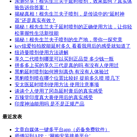
亲测分享！根先生兰夫子延时喷剂，效果如何？真实体
验告诉你答案！
揭秘真相！根先生兰夫子喷剂，是传说中的“延时神
器”还是真实有效？
揭秘！根先生兰夫子延时喷剂的正确使用方法，让你轻
松掌握性生活新技能
揭秘！根先生兰夫子喷剂的生产地，带你一探究竟
key炫爱拍拍胶能延时多久 看看我用后的感受就知道了
纽诗曼喷剂使用方法讲解
享久二代喷剂哪里可以买到正品货 多少钱一瓶
拼多多上买的享久三代是真的吗 有没有人使用过
黑豹延时喷剂如何辨别真伪 有没有人体验过
黑豹喷剂喷在哪个位置比较好 提前多久喷 喷几下
安太医延时喷剂使用方法 使用注意事项
谈谈个人使用了冈岛延时膏后的真实感受
百臻堂印度真大膏使用后的真实感受
印度神油能用吗 是不是正规产品
最近发表
文章自媒体一键多平台app（必备免费软件）
师傅闪到APP；‘网购安装接单平台’