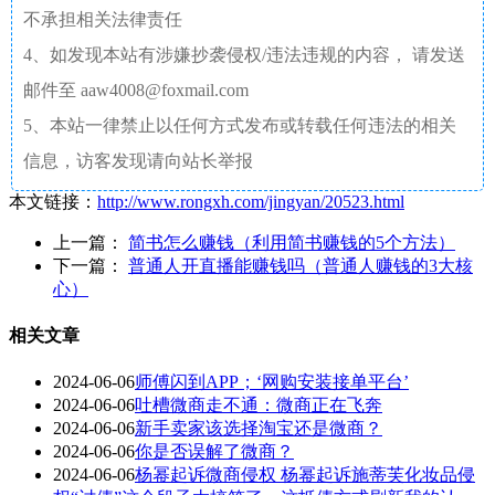
不承担相关法律责任
4、如发现本站有涉嫌抄袭侵权/违法违规的内容， 请发送
邮件至 aaw4008@foxmail.com
5、本站一律禁止以任何方式发布或转载任何违法的相关
信息，访客发现请向站长举报
本文链接：
http://www.rongxh.com/jingyan/20523.html
上一篇：
简书怎么赚钱（利用简书赚钱的5个方法）
下一篇：
普通人开直播能赚钱吗（普通人赚钱的3大核
心）
相关文章
2024-06-06
师傅闪到APP；‘网购安装接单平台’
2024-06-06
吐槽微商走不通：微商正在飞奔
2024-06-06
新手卖家该选择淘宝还是微商？
2024-06-06
你是否误解了微商？
2024-06-06
杨幂起诉微商侵权 杨幂起诉施蒂芙化妆品侵