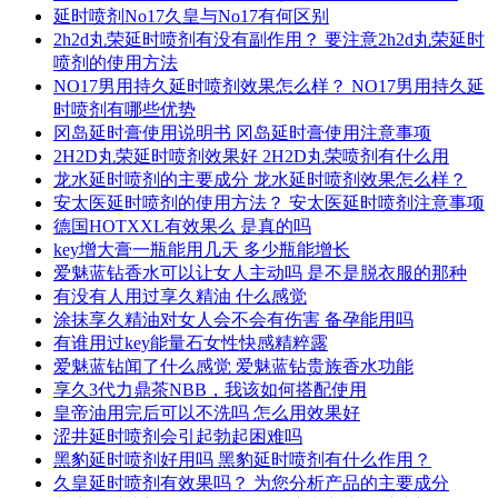
延时喷剂No17久皇与No17有何区别
2h2d丸荣延时喷剂有没有副作用？ 要注意2h2d丸荣延时
喷剂的使用方法
NO17男用持久延时喷剂效果怎么样？ NO17男用持久延
时喷剂有哪些优势
冈岛延时膏使用说明书 冈岛延时膏使用注意事项
2H2D丸荣延时喷剂效果好 2H2D丸荣喷剂有什么用
龙水延时喷剂的主要成分 龙水延时喷剂效果怎么样？
安太医延时喷剂的使用方法？ 安太医延时喷剂注意事项
德国HOTXXL有效果么 是真的吗
key增大膏一瓶能用几天 多少瓶能增长
爱魅蓝钻香水可以让女人主动吗 是不是脱衣服的那种
有没有人用过享久精油 什么感觉
涂抹享久精油对女人会不会有伤害 备孕能用吗
有谁用过key能量石女性快感精粹露
爱魅蓝钻闻了什么感觉 爱魅蓝钻贵族香水功能
享久3代力鼎茶NBB，我该如何搭配使用
皇帝油用完后可以不洗吗 怎么用效果好
涩井延时喷剂会引起勃起困难吗
黑豹延时喷剂好用吗 黑豹延时喷剂有什么作用？
久皇延时喷剂有效果吗？ 为您分析产品的主要成分