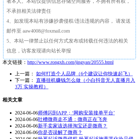
者本人。本站仅提供信息存储空间服务，不拥有所有权，
不承担相关法律责任
4、如发现本站有涉嫌抄袭侵权/违法违规的内容， 请发送
邮件至 aaw4008@foxmail.com
5、本站一律禁止以任何方式发布或转载任何违法的相关
信息，访客发现请向站长举报
本文链接：
http://www.rongxh.com/jingyan/20555.html
上一篇：
如何打造个人品牌（6个建议让你快速起飞）
下一篇：
直播挂机赚钱怎么做（小白抖音无人直播月入
3万 实操教程）
相关文章
2024-06-06
师傅闪到APP；‘网购安装接单平台’
2024-06-06
吐槽微商走不通：微商正在飞奔
2024-06-06
新手卖家该选择淘宝还是微商？
2024-06-06
你是否误解了微商？
2024-06-06
杨幂起诉微商侵权 杨幂起诉施蒂芙化妆品侵