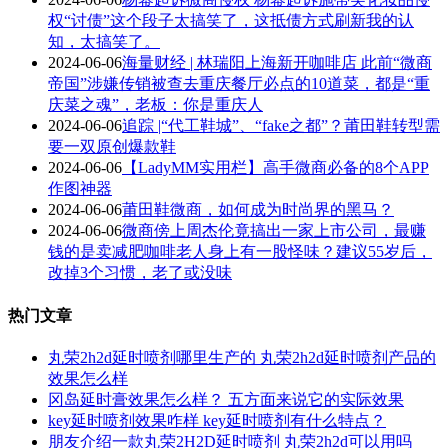
权“讨债”这个段子太搞笑了，这抵债方式刷新我的认
知，太搞笑了。
2024-06-06
海量财经 | 林瑞阳上海新开咖啡店 此前“微商
帝国”涉嫌传销被查去重庆餐厅必点的10道菜，都是“重
庆菜之魂”，老板：你是重庆人
2024-06-06
追踪 |“代工鞋城”、“fake之都”？莆田鞋转型需
要一双原创爆款鞋
2024-06-06
【LadyMM实用栏】高手微商必备的8个APP
作图神器
2024-06-06
莆田鞋微商，如何成为时尚界的黑马？
2024-06-06
微商傍上周杰伦竟搞出一家上市公司，最赚
钱的是卖减肥咖啡老人身上有一股怪味？建议55岁后，
改掉3个习惯，老了或没味
热门文章
丸荣2h2d延时喷剂哪里生产的 丸荣2h2d延时喷剂产品的
效果怎么样
冈岛延时膏效果怎么样？ 五方面来说它的实际效果
key延时喷剂效果咋样 key延时喷剂有什么特点？
朋友介绍一款丸荣2H2D延时喷剂 丸荣2h2d可以用吗