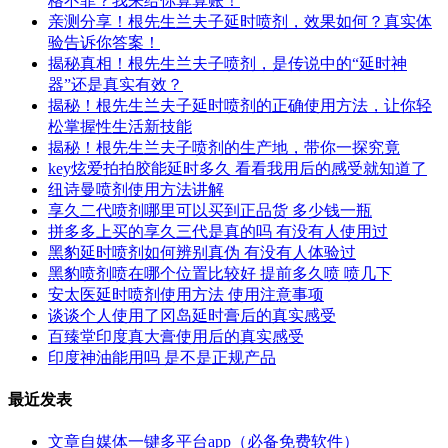
格不菲？我来给你算算账！
亲测分享！根先生兰夫子延时喷剂，效果如何？真实体
验告诉你答案！
揭秘真相！根先生兰夫子喷剂，是传说中的“延时神
器”还是真实有效？
揭秘！根先生兰夫子延时喷剂的正确使用方法，让你轻
松掌握性生活新技能
揭秘！根先生兰夫子喷剂的生产地，带你一探究竟
key炫爱拍拍胶能延时多久 看看我用后的感受就知道了
纽诗曼喷剂使用方法讲解
享久二代喷剂哪里可以买到正品货 多少钱一瓶
拼多多上买的享久三代是真的吗 有没有人使用过
黑豹延时喷剂如何辨别真伪 有没有人体验过
黑豹喷剂喷在哪个位置比较好 提前多久喷 喷几下
安太医延时喷剂使用方法 使用注意事项
谈谈个人使用了冈岛延时膏后的真实感受
百臻堂印度真大膏使用后的真实感受
印度神油能用吗 是不是正规产品
最近发表
文章自媒体一键多平台app（必备免费软件）