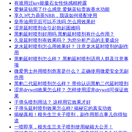
有谁用过key能量石女性快感精粹露
爱魅蓝钻闻了什么感觉 爱魅蓝钻贵族香水功能
享久3代力鼎茶NBB，我该如何搭配使用
皇帝油用完后可以不洗吗 怎么用效果好
涩井延时喷剂会引起勃起困难吗
黑豹延时喷剂好用吗 黑豹延时喷剂有什么作用？
久皇延时喷剂有效果吗？ 为您分析产品的主要成分
龙水延时喷剂怎么用效果好？ 注意龙水延时喷剂的副作
用
黑豹延时喷剂怎么样？ 黑豹延时喷剂适用人群及注意事
项
微爱男士外用喷剂危害是什么？ 正确使用微爱安全无副
作用
黑豹二代延时喷剂怎么样？ 带你认识黑豹二代延时喷剂
涩井drywell效果怎么样？ 怎样使用涩井drywell可保证效
果
子弹头喷剂用法？ 这样用它效果才好
子弹头延时喷剂效果怎么样? 揭秘它的真实功效
揭秘真相！根先生兰夫子喷剂，副作用那点事儿你得知
道
一喷即享，根先生兰夫子喷剂使用秘籍大公开！