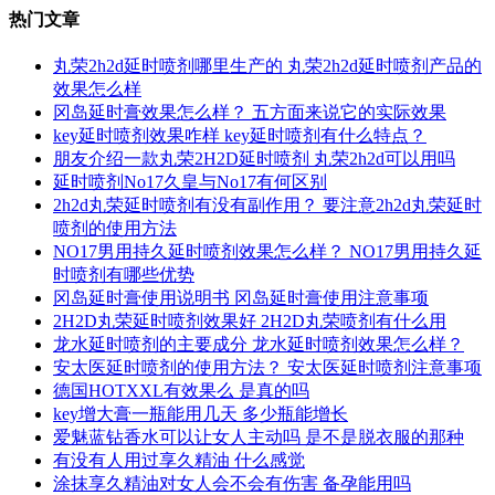
热门文章
丸荣2h2d延时喷剂哪里生产的 丸荣2h2d延时喷剂产品的
效果怎么样
冈岛延时膏效果怎么样？ 五方面来说它的实际效果
key延时喷剂效果咋样 key延时喷剂有什么特点？
朋友介绍一款丸荣2H2D延时喷剂 丸荣2h2d可以用吗
延时喷剂No17久皇与No17有何区别
2h2d丸荣延时喷剂有没有副作用？ 要注意2h2d丸荣延时
喷剂的使用方法
NO17男用持久延时喷剂效果怎么样？ NO17男用持久延
时喷剂有哪些优势
冈岛延时膏使用说明书 冈岛延时膏使用注意事项
2H2D丸荣延时喷剂效果好 2H2D丸荣喷剂有什么用
龙水延时喷剂的主要成分 龙水延时喷剂效果怎么样？
安太医延时喷剂的使用方法？ 安太医延时喷剂注意事项
德国HOTXXL有效果么 是真的吗
key增大膏一瓶能用几天 多少瓶能增长
爱魅蓝钻香水可以让女人主动吗 是不是脱衣服的那种
有没有人用过享久精油 什么感觉
涂抹享久精油对女人会不会有伤害 备孕能用吗