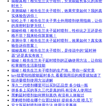
揭秘真相！根先生兰夫子喷剂，究竟能延长多久的亲密
时光？
亲测揭秘！根先生兰夫子喷剂，效果究竟如何？我的真
实体验告诉你！
轻松上手！根先生兰夫子男士外用喷剂使用指南，让你
的亲密时刻更无忧！
揭秘价格！根先生兰夫子延时喷剂，性价比之王还是价
格不菲？我来给你算算账！
亲测分享！根先生兰夫子延时喷剂，效果如何？真实体
验告诉你答案！
揭秘真相！根先生兰夫子喷剂，是传说中的“延时神
器”还是真实有效？
揭秘！根先生兰夫子延时喷剂的正确使用方法，让你轻
松掌握性生活新技能
揭秘！根先生兰夫子喷剂的生产地，带你一探究竟
key炫爱拍拍胶能延时多久 看看我用后的感受就知道了
纽诗曼喷剂使用方法讲解
享久二代喷剂哪里可以买到正品货 多少钱一瓶
拼多多上买的享久三代是真的吗 有没有人使用过
黑豹延时喷剂如何辨别真伪 有没有人体验过
黑豹喷剂喷在哪个位置比较好 提前多久喷 喷几下
安太医延时喷剂使用方法 使用注意事项