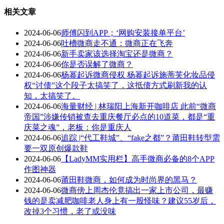
相关文章
2024-06-06
师傅闪到APP；‘网购安装接单平台’
2024-06-06
吐槽微商走不通：微商正在飞奔
2024-06-06
新手卖家该选择淘宝还是微商？
2024-06-06
你是否误解了微商？
2024-06-06
杨幂起诉微商侵权 杨幂起诉施蒂芙化妆品侵
权“讨债”这个段子太搞笑了，这抵债方式刷新我的认
知，太搞笑了。
2024-06-06
海量财经 | 林瑞阳上海新开咖啡店 此前“微商
帝国”涉嫌传销被查去重庆餐厅必点的10道菜，都是“重
庆菜之魂”，老板：你是重庆人
2024-06-06
追踪 |“代工鞋城”、“fake之都”？莆田鞋转型需
要一双原创爆款鞋
2024-06-06
【LadyMM实用栏】高手微商必备的8个APP
作图神器
2024-06-06
莆田鞋微商，如何成为时尚界的黑马？
2024-06-06
微商傍上周杰伦竟搞出一家上市公司，最赚
钱的是卖减肥咖啡老人身上有一股怪味？建议55岁后，
改掉3个习惯，老了或没味