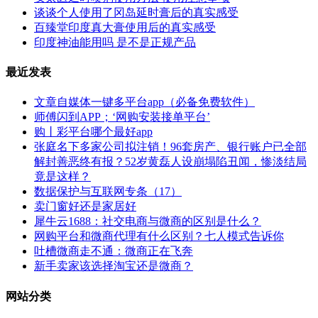
谈谈个人使用了冈岛延时膏后的真实感受
百臻堂印度真大膏使用后的真实感受
印度神油能用吗 是不是正规产品
最近发表
文章自媒体一键多平台app（必备免费软件）
师傅闪到APP；‘网购安装接单平台’
购丨彩平台哪个最好app
张庭名下多家公司拟注销！96套房产、银行账户已全部
解封善恶终有报？52岁黄磊人设崩塌陷丑闻，惨淡结局
竟是这样？
数据保护与互联网专条（17）
卖门窗好还是家居好
犀牛云1688：社交电商与微商的区别是什么？
网购平台和微商代理有什么区别？七人模式告诉你
吐槽微商走不通：微商正在飞奔
新手卖家该选择淘宝还是微商？
网站分类