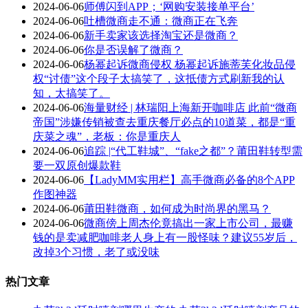
2024-06-06
师傅闪到APP；‘网购安装接单平台’
2024-06-06
吐槽微商走不通：微商正在飞奔
2024-06-06
新手卖家该选择淘宝还是微商？
2024-06-06
你是否误解了微商？
2024-06-06
杨幂起诉微商侵权 杨幂起诉施蒂芙化妆品侵
权“讨债”这个段子太搞笑了，这抵债方式刷新我的认
知，太搞笑了。
2024-06-06
海量财经 | 林瑞阳上海新开咖啡店 此前“微商
帝国”涉嫌传销被查去重庆餐厅必点的10道菜，都是“重
庆菜之魂”，老板：你是重庆人
2024-06-06
追踪 |“代工鞋城”、“fake之都”？莆田鞋转型需
要一双原创爆款鞋
2024-06-06
【LadyMM实用栏】高手微商必备的8个APP
作图神器
2024-06-06
莆田鞋微商，如何成为时尚界的黑马？
2024-06-06
微商傍上周杰伦竟搞出一家上市公司，最赚
钱的是卖减肥咖啡老人身上有一股怪味？建议55岁后，
改掉3个习惯，老了或没味
热门文章