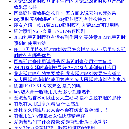
丸荣2h2d延时喷剂哪里生产的 丸荣2h2d延时喷剂产品的
效果怎么样
冈岛延时膏效果怎么样？ 五方面来说它的实际效果
key延时喷剂效果咋样 key延时喷剂有什么特点？
朋友介绍一款丸荣2H2D延时喷剂 丸荣2h2d可以用吗
延时喷剂No17久皇与No17有何区别
2h2d丸荣延时喷剂有没有副作用？ 要注意2h2d丸荣延时
喷剂的使用方法
NO17男用持久延时喷剂效果怎么样？ NO17男用持久延
时喷剂有哪些优势
冈岛延时膏使用说明书 冈岛延时膏使用注意事项
2H2D丸荣延时喷剂效果好 2H2D丸荣喷剂有什么用
龙水延时喷剂的主要成分 龙水延时喷剂效果怎么样？
安太医延时喷剂的使用方法？ 安太医延时喷剂注意事项
德国HOTXXL有效果么 是真的吗
key增大膏一瓶能用几天 多少瓶能增长
爱魅蓝钻香水可以让女人主动吗 是不是脱衣服的那种
有没有人用过享久精油 什么感觉
涂抹享久精油对女人会不会有伤害 备孕能用吗
有谁用过key能量石女性快感精粹露
爱魅蓝钻闻了什么感觉 爱魅蓝钻贵族香水功能
享久3代力鼎茶NBB，我该如何搭配使用