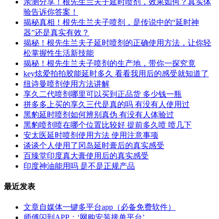
亲测分享！根先生兰夫子延时喷剂，效果如何？真实体
验告诉你答案！
揭秘真相！根先生兰夫子喷剂，是传说中的“延时神
器”还是真实有效？
揭秘！根先生兰夫子延时喷剂的正确使用方法，让你轻
松掌握性生活新技能
揭秘！根先生兰夫子喷剂的生产地，带你一探究竟
key炫爱拍拍胶能延时多久 看看我用后的感受就知道了
纽诗曼喷剂使用方法讲解
享久二代喷剂哪里可以买到正品货 多少钱一瓶
拼多多上买的享久三代是真的吗 有没有人使用过
黑豹延时喷剂如何辨别真伪 有没有人体验过
黑豹喷剂喷在哪个位置比较好 提前多久喷 喷几下
安太医延时喷剂使用方法 使用注意事项
谈谈个人使用了冈岛延时膏后的真实感受
百臻堂印度真大膏使用后的真实感受
印度神油能用吗 是不是正规产品
最近发表
文章自媒体一键多平台app（必备免费软件）
师傅闪到APP；‘网购安装接单平台’