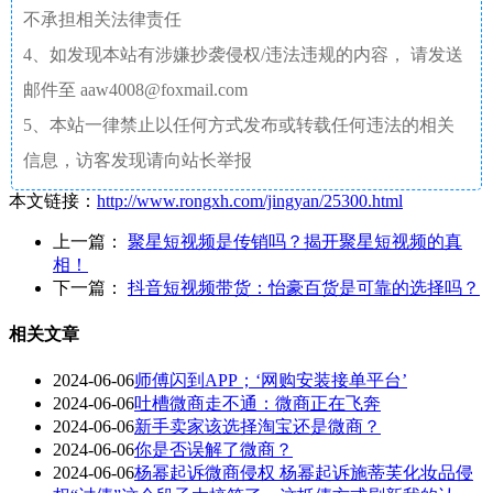
不承担相关法律责任
4、如发现本站有涉嫌抄袭侵权/违法违规的内容， 请发送
邮件至 aaw4008@foxmail.com
5、本站一律禁止以任何方式发布或转载任何违法的相关
信息，访客发现请向站长举报
本文链接：
http://www.rongxh.com/jingyan/25300.html
上一篇：
聚星短视频是传销吗？揭开聚星短视频的真
相！
下一篇：
抖音短视频带货：怡豪百货是可靠的选择吗？
相关文章
2024-06-06
师傅闪到APP；‘网购安装接单平台’
2024-06-06
吐槽微商走不通：微商正在飞奔
2024-06-06
新手卖家该选择淘宝还是微商？
2024-06-06
你是否误解了微商？
2024-06-06
杨幂起诉微商侵权 杨幂起诉施蒂芙化妆品侵