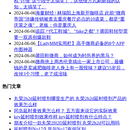
权“讨债”这个段子太搞笑了，这抵债方式刷新我的认
知，太搞笑了。
2024-06-06
海量财经 | 林瑞阳上海新开咖啡店 此前“微商
帝国”涉嫌传销被查去重庆餐厅必点的10道菜，都是“重
庆菜之魂”，老板：你是重庆人
2024-06-06
追踪 |“代工鞋城”、“fake之都”？莆田鞋转型需
要一双原创爆款鞋
2024-06-06
【LadyMM实用栏】高手微商必备的8个APP
作图神器
2024-06-06
莆田鞋微商，如何成为时尚界的黑马？
2024-06-06
微商傍上周杰伦竟搞出一家上市公司，最赚
钱的是卖减肥咖啡老人身上有一股怪味？建议55岁后，
改掉3个习惯，老了或没味
热门文章
丸荣2h2d延时喷剂哪里生产的 丸荣2h2d延时喷剂产品的
效果怎么样
冈岛延时膏效果怎么样？ 五方面来说它的实际效果
key延时喷剂效果咋样 key延时喷剂有什么特点？
朋友介绍一款丸荣2H2D延时喷剂 丸荣2h2d可以用吗
延时喷剂No17久皇与No17有何区别