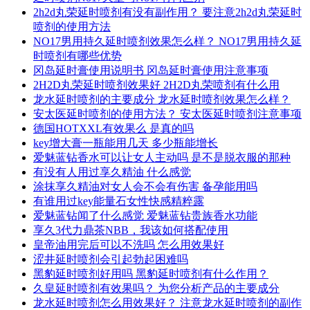
2h2d丸荣延时喷剂有没有副作用？ 要注意2h2d丸荣延时
喷剂的使用方法
NO17男用持久延时喷剂效果怎么样？ NO17男用持久延
时喷剂有哪些优势
冈岛延时膏使用说明书 冈岛延时膏使用注意事项
2H2D丸荣延时喷剂效果好 2H2D丸荣喷剂有什么用
龙水延时喷剂的主要成分 龙水延时喷剂效果怎么样？
安太医延时喷剂的使用方法？ 安太医延时喷剂注意事项
德国HOTXXL有效果么 是真的吗
key增大膏一瓶能用几天 多少瓶能增长
爱魅蓝钻香水可以让女人主动吗 是不是脱衣服的那种
有没有人用过享久精油 什么感觉
涂抹享久精油对女人会不会有伤害 备孕能用吗
有谁用过key能量石女性快感精粹露
爱魅蓝钻闻了什么感觉 爱魅蓝钻贵族香水功能
享久3代力鼎茶NBB，我该如何搭配使用
皇帝油用完后可以不洗吗 怎么用效果好
涩井延时喷剂会引起勃起困难吗
黑豹延时喷剂好用吗 黑豹延时喷剂有什么作用？
久皇延时喷剂有效果吗？ 为您分析产品的主要成分
龙水延时喷剂怎么用效果好？ 注意龙水延时喷剂的副作