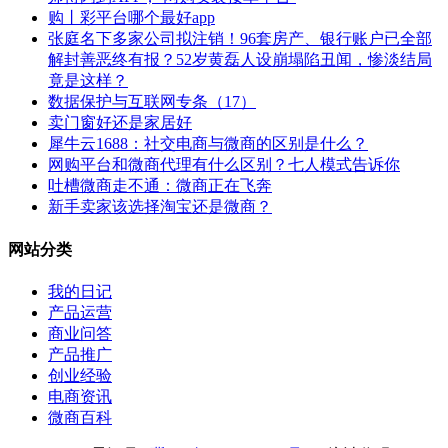
购丨彩平台哪个最好app
张庭名下多家公司拟注销！96套房产、银行账户已全部
解封善恶终有报？52岁黄磊人设崩塌陷丑闻，惨淡结局
竟是这样？
数据保护与互联网专条（17）
卖门窗好还是家居好
犀牛云1688：社交电商与微商的区别是什么？
网购平台和微商代理有什么区别？七人模式告诉你
吐槽微商走不通：微商正在飞奔
新手卖家该选择淘宝还是微商？
网站分类
我的日记
产品运营
商业问答
产品推广
创业经验
电商资讯
微商百科