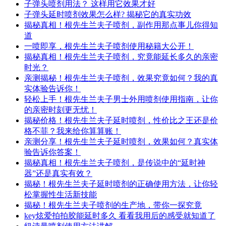
子弹头喷剂用法？ 这样用它效果才好
子弹头延时喷剂效果怎么样? 揭秘它的真实功效
揭秘真相！根先生兰夫子喷剂，副作用那点事儿你得知
道
一喷即享，根先生兰夫子喷剂使用秘籍大公开！
揭秘真相！根先生兰夫子喷剂，究竟能延长多久的亲密
时光？
亲测揭秘！根先生兰夫子喷剂，效果究竟如何？我的真
实体验告诉你！
轻松上手！根先生兰夫子男士外用喷剂使用指南，让你
的亲密时刻更无忧！
揭秘价格！根先生兰夫子延时喷剂，性价比之王还是价
格不菲？我来给你算算账！
亲测分享！根先生兰夫子延时喷剂，效果如何？真实体
验告诉你答案！
揭秘真相！根先生兰夫子喷剂，是传说中的“延时神
器”还是真实有效？
揭秘！根先生兰夫子延时喷剂的正确使用方法，让你轻
松掌握性生活新技能
揭秘！根先生兰夫子喷剂的生产地，带你一探究竟
key炫爱拍拍胶能延时多久 看看我用后的感受就知道了