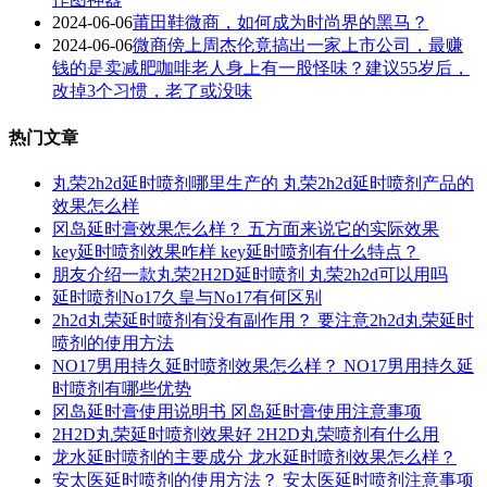
2024-06-06
莆田鞋微商，如何成为时尚界的黑马？
2024-06-06
微商傍上周杰伦竟搞出一家上市公司，最赚
钱的是卖减肥咖啡老人身上有一股怪味？建议55岁后，
改掉3个习惯，老了或没味
热门文章
丸荣2h2d延时喷剂哪里生产的 丸荣2h2d延时喷剂产品的
效果怎么样
冈岛延时膏效果怎么样？ 五方面来说它的实际效果
key延时喷剂效果咋样 key延时喷剂有什么特点？
朋友介绍一款丸荣2H2D延时喷剂 丸荣2h2d可以用吗
延时喷剂No17久皇与No17有何区别
2h2d丸荣延时喷剂有没有副作用？ 要注意2h2d丸荣延时
喷剂的使用方法
NO17男用持久延时喷剂效果怎么样？ NO17男用持久延
时喷剂有哪些优势
冈岛延时膏使用说明书 冈岛延时膏使用注意事项
2H2D丸荣延时喷剂效果好 2H2D丸荣喷剂有什么用
龙水延时喷剂的主要成分 龙水延时喷剂效果怎么样？
安太医延时喷剂的使用方法？ 安太医延时喷剂注意事项