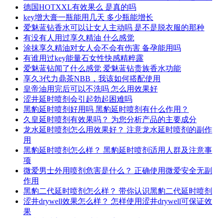
德国HOTXXL有效果么 是真的吗
key增大膏一瓶能用几天 多少瓶能增长
爱魅蓝钻香水可以让女人主动吗 是不是脱衣服的那种
有没有人用过享久精油 什么感觉
涂抹享久精油对女人会不会有伤害 备孕能用吗
有谁用过key能量石女性快感精粹露
爱魅蓝钻闻了什么感觉 爱魅蓝钻贵族香水功能
享久3代力鼎茶NBB，我该如何搭配使用
皇帝油用完后可以不洗吗 怎么用效果好
涩井延时喷剂会引起勃起困难吗
黑豹延时喷剂好用吗 黑豹延时喷剂有什么作用？
久皇延时喷剂有效果吗？ 为您分析产品的主要成分
龙水延时喷剂怎么用效果好？ 注意龙水延时喷剂的副作
用
黑豹延时喷剂怎么样？ 黑豹延时喷剂适用人群及注意事
项
微爱男士外用喷剂危害是什么？ 正确使用微爱安全无副
作用
黑豹二代延时喷剂怎么样？ 带你认识黑豹二代延时喷剂
涩井drywell效果怎么样？ 怎样使用涩井drywell可保证效
果