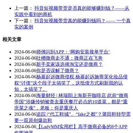
上一篇：
抖音短视频带货是否真的能够赚到钱？——从
实践中看到的商机
下一篇：
抖音短视频带货真的能赚到钱吗？—— 一个真
实的案例
相关文章
2024-06-06
师傅闪到APP；‘网购安装接单平台’
2024-06-06
吐槽微商走不通：微商正在飞奔
2024-06-06
新手卖家该选择淘宝还是微商？
2024-06-06
你是否误解了微商？
2024-06-06
杨幂起诉微商侵权 杨幂起诉施蒂芙化妆品侵
权“讨债”这个段子太搞笑了，这抵债方式刷新我的认
知，太搞笑了。
2024-06-06
海量财经 | 林瑞阳上海新开咖啡店 此前“微商
帝国”涉嫌传销被查去重庆餐厅必点的10道菜，都是“重
庆菜之魂”，老板：你是重庆人
2024-06-06
追踪 |“代工鞋城”、“fake之都”？莆田鞋转型需
要一双原创爆款鞋
2024-06-06
【LadyMM实用栏】高手微商必备的8个APP
作图神器