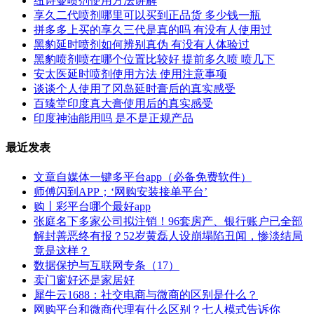
纽诗曼喷剂使用方法讲解
享久二代喷剂哪里可以买到正品货 多少钱一瓶
拼多多上买的享久三代是真的吗 有没有人使用过
黑豹延时喷剂如何辨别真伪 有没有人体验过
黑豹喷剂喷在哪个位置比较好 提前多久喷 喷几下
安太医延时喷剂使用方法 使用注意事项
谈谈个人使用了冈岛延时膏后的真实感受
百臻堂印度真大膏使用后的真实感受
印度神油能用吗 是不是正规产品
最近发表
文章自媒体一键多平台app（必备免费软件）
师傅闪到APP；‘网购安装接单平台’
购丨彩平台哪个最好app
张庭名下多家公司拟注销！96套房产、银行账户已全部
解封善恶终有报？52岁黄磊人设崩塌陷丑闻，惨淡结局
竟是这样？
数据保护与互联网专条（17）
卖门窗好还是家居好
犀牛云1688：社交电商与微商的区别是什么？
网购平台和微商代理有什么区别？七人模式告诉你