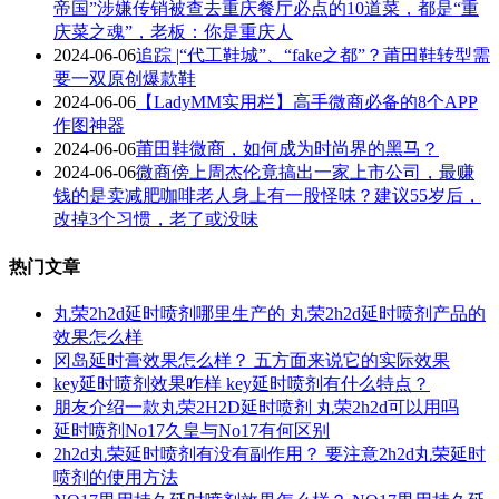
帝国”涉嫌传销被查去重庆餐厅必点的10道菜，都是“重
庆菜之魂”，老板：你是重庆人
2024-06-06
追踪 |“代工鞋城”、“fake之都”？莆田鞋转型需
要一双原创爆款鞋
2024-06-06
【LadyMM实用栏】高手微商必备的8个APP
作图神器
2024-06-06
莆田鞋微商，如何成为时尚界的黑马？
2024-06-06
微商傍上周杰伦竟搞出一家上市公司，最赚
钱的是卖减肥咖啡老人身上有一股怪味？建议55岁后，
改掉3个习惯，老了或没味
热门文章
丸荣2h2d延时喷剂哪里生产的 丸荣2h2d延时喷剂产品的
效果怎么样
冈岛延时膏效果怎么样？ 五方面来说它的实际效果
key延时喷剂效果咋样 key延时喷剂有什么特点？
朋友介绍一款丸荣2H2D延时喷剂 丸荣2h2d可以用吗
延时喷剂No17久皇与No17有何区别
2h2d丸荣延时喷剂有没有副作用？ 要注意2h2d丸荣延时
喷剂的使用方法