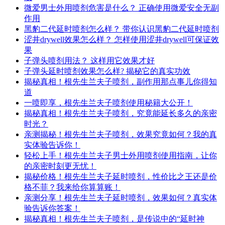
微爱男士外用喷剂危害是什么？ 正确使用微爱安全无副
作用
黑豹二代延时喷剂怎么样？ 带你认识黑豹二代延时喷剂
涩井drywell效果怎么样？ 怎样使用涩井drywell可保证效
果
子弹头喷剂用法？ 这样用它效果才好
子弹头延时喷剂效果怎么样? 揭秘它的真实功效
揭秘真相！根先生兰夫子喷剂，副作用那点事儿你得知
道
一喷即享，根先生兰夫子喷剂使用秘籍大公开！
揭秘真相！根先生兰夫子喷剂，究竟能延长多久的亲密
时光？
亲测揭秘！根先生兰夫子喷剂，效果究竟如何？我的真
实体验告诉你！
轻松上手！根先生兰夫子男士外用喷剂使用指南，让你
的亲密时刻更无忧！
揭秘价格！根先生兰夫子延时喷剂，性价比之王还是价
格不菲？我来给你算算账！
亲测分享！根先生兰夫子延时喷剂，效果如何？真实体
验告诉你答案！
揭秘真相！根先生兰夫子喷剂，是传说中的“延时神