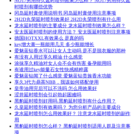
NO17男用持久延时喷剂效果怎么样？ NO17男用持久延
时喷剂有哪些优势
冈岛延时膏使用说明书 冈岛延时膏使用注意事项
2H2D丸荣延时喷剂效果好 2H2D丸荣喷剂有什么用
龙水延时喷剂的主要成分 龙水延时喷剂效果怎么样？
安太医延时喷剂的使用方法？ 安太医延时喷剂注意事项
德国HOTXXL有效果么 是真的吗
key增大膏一瓶能用几天 多少瓶能增长
爱魅蓝钻香水可以让女人主动吗 是不是脱衣服的那种
有没有人用过享久精油 什么感觉
涂抹享久精油对女人会不会有伤害 备孕能用吗
有谁用过key能量石女性快感精粹露
爱魅蓝钻闻了什么感觉 爱魅蓝钻贵族香水功能
享久3代力鼎茶NBB，我该如何搭配使用
皇帝油用完后可以不洗吗 怎么用效果好
涩井延时喷剂会引起勃起困难吗
黑豹延时喷剂好用吗 黑豹延时喷剂有什么作用？
久皇延时喷剂有效果吗？ 为您分析产品的主要成分
龙水延时喷剂怎么用效果好？ 注意龙水延时喷剂的副作
用
黑豹延时喷剂怎么样？ 黑豹延时喷剂适用人群及注意事
项