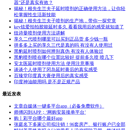
器”还是真实有效？
揭秘！根先生兰夫子延时喷剂的正确使用方法，让你轻
松掌握性生活新技能
揭秘！根先生兰夫子喷剂的生产地，带你一探究竟
key炫爱拍拍胶能延时多久 看看我用后的感受就知道了
纽诗曼喷剂使用方法讲解
享久二代喷剂哪里可以买到正品货 多少钱一瓶
拼多多上买的享久三代是真的吗 有没有人使用过
黑豹延时喷剂如何辨别真伪 有没有人体验过
黑豹喷剂喷在哪个位置比较好 提前多久喷 喷几下
安太医延时喷剂使用方法 使用注意事项
谈谈个人使用了冈岛延时膏后的真实感受
百臻堂印度真大膏使用后的真实感受
印度神油能用吗 是不是正规产品
最近发表
文章自媒体一键多平台app（必备免费软件）
师傅闪到APP；‘网购安装接单平台’
购丨彩平台哪个最好app
张庭名下多家公司拟注销！96套房产、银行账户已全部