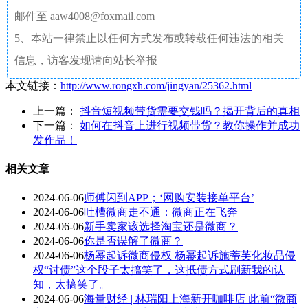
邮件至 aaw4008@foxmail.com
5、本站一律禁止以任何方式发布或转载任何违法的相关
信息，访客发现请向站长举报
本文链接：
http://www.rongxh.com/jingyan/25362.html
上一篇：
抖音短视频带货需要交钱吗？揭开背后的真相
下一篇：
如何在抖音上进行视频带货？教你操作并成功
发作品！
相关文章
2024-06-06
师傅闪到APP；‘网购安装接单平台’
2024-06-06
吐槽微商走不通：微商正在飞奔
2024-06-06
新手卖家该选择淘宝还是微商？
2024-06-06
你是否误解了微商？
2024-06-06
杨幂起诉微商侵权 杨幂起诉施蒂芙化妆品侵
权“讨债”这个段子太搞笑了，这抵债方式刷新我的认
知，太搞笑了。
2024-06-06
海量财经 | 林瑞阳上海新开咖啡店 此前“微商