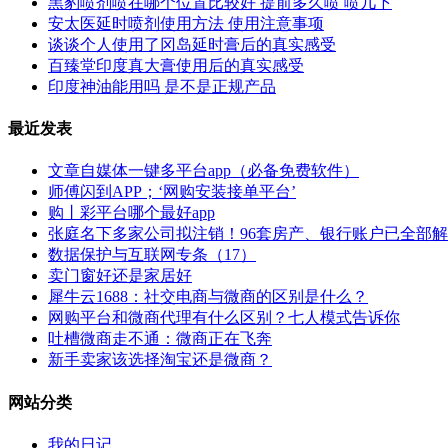
黑豹喷剂喷在哪个位置比较好 提前多久喷 喷几下
安太医延时喷剂使用方法 使用注意事项
谈谈个人使用了冈岛延时膏后的真实感受
百臻堂印度真大膏使用后的真实感受
印度神油能用吗 是不是正规产品
最近发表
文章自媒体一键多平台app（必备免费软件）
师傅闪到APP；‘网购安装接单平台’
购丨彩平台哪个最好app
张庭名下多家公司拟注销！96套房产、银行账户已全部
数据保护与互联网专条（17）
卖门窗好还是家居好
犀牛云1688：社交电商与微商的区别是什么？
网购平台和微商代理有什么区别？七人模式告诉你
吐槽微商走不通：微商正在飞奔
新手卖家该选择淘宝还是微商？
网站分类
我的日记