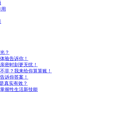
项
作用
果
光？
体验告诉你！
亲密时刻更无忧！
不菲？我来给你算算账！
告诉你答案！
还是真实有效？
掌握性生活新技能