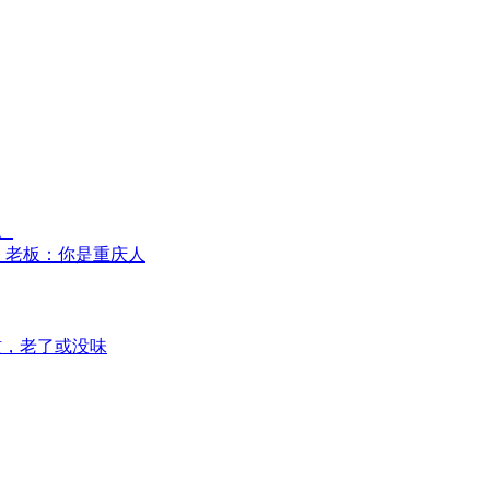
。
”，老板：你是重庆人
惯，老了或没味