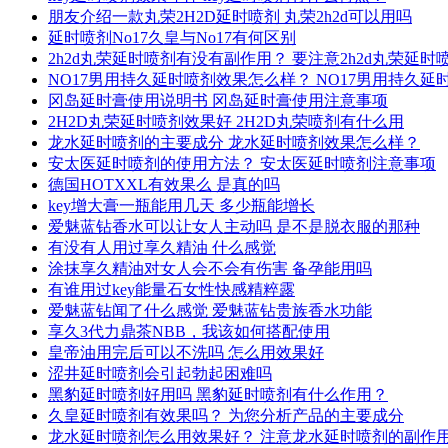
朋友介绍一款丸荣2H2D延时喷剂 丸荣2h2d可以用吗
延时喷剂No17久皇与No17有何区别
2h2d丸荣延时喷剂有没有副作用？ 要注意2h2d丸荣延
NO17男用持久延时喷剂效果怎么样？ NO17男用持久
冈岛延时膏使用说明书 冈岛延时膏使用注意事项
2H2D丸荣延时喷剂效果好 2H2D丸荣喷剂有什么用
龙水延时喷剂的主要成分 龙水延时喷剂效果怎么样？
安太医延时喷剂的使用方法？ 安太医延时喷剂注意事项
德国HOTXXL有效果么 是真的吗
key增大膏一瓶能用几天 多少瓶能增长
爱魅蓝钻香水可以让女人主动吗 是不是脱衣服的那种
有没有人用过享久精油 什么感觉
涂抹享久精油对女人会不会有伤害 备孕能用吗
有谁用过key能量石女性快感精粹露
爱魅蓝钻闻了什么感觉 爱魅蓝钻贵族香水功能
享久3代力鼎茶NBB，我该如何搭配使用
皇帝油用完后可以不洗吗 怎么用效果好
涩井延时喷剂会引起勃起困难吗
黑豹延时喷剂好用吗 黑豹延时喷剂有什么作用？
久皇延时喷剂有效果吗？ 为您分析产品的主要成分
龙水延时喷剂怎么用效果好？ 注意龙水延时喷剂的副作