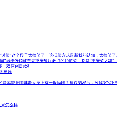
“讨债”这个段子太搞笑了，这抵债方式刷新我的认知，太搞笑了
商帝国”涉嫌传销被查去重庆餐厅必点的10道菜，都是“重庆菜之魂
型需要一双原创爆款鞋
作图神器
的是卖减肥咖啡老人身上有一股怪味？建议55岁后，改掉3个习
效果怎么样