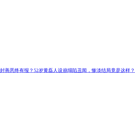
解封善恶终有报？52岁黄磊人设崩塌陷丑闻，惨淡结局竟是这样？