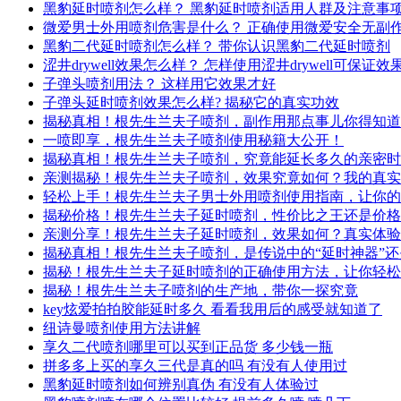
黑豹延时喷剂怎么样？ 黑豹延时喷剂适用人群及注意事
微爱男士外用喷剂危害是什么？ 正确使用微爱安全无副
黑豹二代延时喷剂怎么样？ 带你认识黑豹二代延时喷剂
涩井drywell效果怎么样？ 怎样使用涩井drywell可保证效
子弹头喷剂用法？ 这样用它效果才好
子弹头延时喷剂效果怎么样? 揭秘它的真实功效
揭秘真相！根先生兰夫子喷剂，副作用那点事儿你得知道
一喷即享，根先生兰夫子喷剂使用秘籍大公开！
揭秘真相！根先生兰夫子喷剂，究竟能延长多久的亲密时
亲测揭秘！根先生兰夫子喷剂，效果究竟如何？我的真实
轻松上手！根先生兰夫子男士外用喷剂使用指南，让你的
揭秘价格！根先生兰夫子延时喷剂，性价比之王还是价格
亲测分享！根先生兰夫子延时喷剂，效果如何？真实体验
揭秘真相！根先生兰夫子喷剂，是传说中的“延时神器”
揭秘！根先生兰夫子延时喷剂的正确使用方法，让你轻松
揭秘！根先生兰夫子喷剂的生产地，带你一探究竟
key炫爱拍拍胶能延时多久 看看我用后的感受就知道了
纽诗曼喷剂使用方法讲解
享久二代喷剂哪里可以买到正品货 多少钱一瓶
拼多多上买的享久三代是真的吗 有没有人使用过
黑豹延时喷剂如何辨别真伪 有没有人体验过