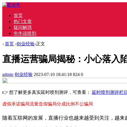
首页
热门文章
疑问解惑
牛牛说喷剂
›
首页
›
创业经验
›
正文
直播运营骗局揭秘：小心落入
admin
创业经验
2023-07-10 18:41:18
824
0
👉 想了解更多真实延时喷剂测评，可查看：
延时喷剂测评栏
虚假承诺骗局
流量造假骗局
分成比例不公骗局
随着互联网的发展，直播行业也越来越受到关注，越来