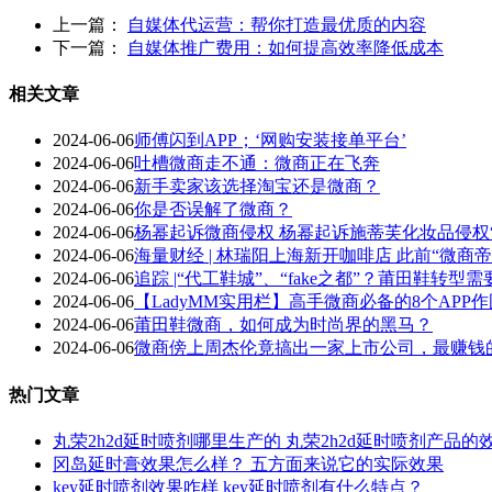
上一篇：
自媒体代运营：帮你打造最优质的内容
下一篇：
自媒体推广费用：如何提高效率降低成本
相关文章
2024-06-06
师傅闪到APP；‘网购安装接单平台’
2024-06-06
吐槽微商走不通：微商正在飞奔
2024-06-06
新手卖家该选择淘宝还是微商？
2024-06-06
你是否误解了微商？
2024-06-06
杨幂起诉微商侵权 杨幂起诉施蒂芙化妆品侵权
2024-06-06
海量财经 | 林瑞阳上海新开咖啡店 此前“微
2024-06-06
追踪 |“代工鞋城”、“fake之都”？莆田鞋转
2024-06-06
【LadyMM实用栏】高手微商必备的8个APP
2024-06-06
莆田鞋微商，如何成为时尚界的黑马？
2024-06-06
微商傍上周杰伦竟搞出一家上市公司，最赚钱
热门文章
丸荣2h2d延时喷剂哪里生产的 丸荣2h2d延时喷剂产品的
冈岛延时膏效果怎么样？ 五方面来说它的实际效果
key延时喷剂效果咋样 key延时喷剂有什么特点？