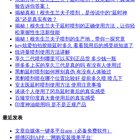
验告诉你答案！
揭秘真相！根先生兰夫子喷剂，是传说中的“延时神
器”还是真实有效？
揭秘！根先生兰夫子延时喷剂的正确使用方法，让你轻
松掌握性生活新技能
揭秘！根先生兰夫子喷剂的生产地，带你一探究竟
key炫爱拍拍胶能延时多久 看看我用后的感受就知道了
纽诗曼喷剂使用方法讲解
享久二代喷剂哪里可以买到正品货 多少钱一瓶
拼多多上买的享久三代是真的吗 有没有人使用过
黑豹延时喷剂如何辨别真伪 有没有人体验过
黑豹喷剂喷在哪个位置比较好 提前多久喷 喷几下
安太医延时喷剂使用方法 使用注意事项
谈谈个人使用了冈岛延时膏后的真实感受
百臻堂印度真大膏使用后的真实感受
印度神油能用吗 是不是正规产品
最近发表
文章自媒体一键多平台app（必备免费软件）
师傅闪到APP；‘网购安装接单平台’