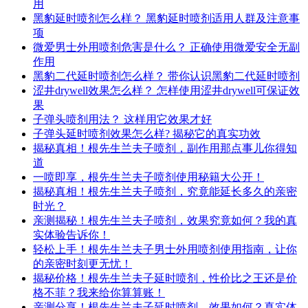
用
黑豹延时喷剂怎么样？ 黑豹延时喷剂适用人群及注意事
项
微爱男士外用喷剂危害是什么？ 正确使用微爱安全无副
作用
黑豹二代延时喷剂怎么样？ 带你认识黑豹二代延时喷剂
涩井drywell效果怎么样？ 怎样使用涩井drywell可保证效
果
子弹头喷剂用法？ 这样用它效果才好
子弹头延时喷剂效果怎么样? 揭秘它的真实功效
揭秘真相！根先生兰夫子喷剂，副作用那点事儿你得知
道
一喷即享，根先生兰夫子喷剂使用秘籍大公开！
揭秘真相！根先生兰夫子喷剂，究竟能延长多久的亲密
时光？
亲测揭秘！根先生兰夫子喷剂，效果究竟如何？我的真
实体验告诉你！
轻松上手！根先生兰夫子男士外用喷剂使用指南，让你
的亲密时刻更无忧！
揭秘价格！根先生兰夫子延时喷剂，性价比之王还是价
格不菲？我来给你算算账！
亲测分享！根先生兰夫子延时喷剂，效果如何？真实体