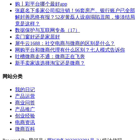
购丨彩平台哪个最好app
张庭名下多家公司拟注销！96套房产、银行账户已全部
解封善恶终有报？52岁黄磊人设崩塌陷丑闻，惨淡结局
竟是这样？
数据保护与互联网专条（17）
卖门窗好还是家居好
犀牛云1688：社交电商与微商的区别是什么？
网购平台和微商代理有什么区别？七人模式告诉你
吐槽微商走不通：微商正在飞奔
新手卖家该选择淘宝还是微商？
网站分类
我的日记
产品运营
商业问答
产品推广
创业经验
电商资讯
微商百科