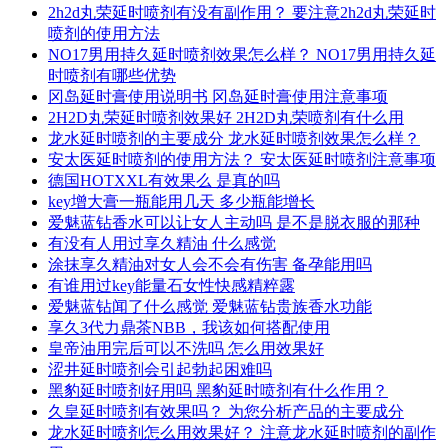
2h2d丸荣延时喷剂有没有副作用？ 要注意2h2d丸荣延时
喷剂的使用方法
NO17男用持久延时喷剂效果怎么样？ NO17男用持久延
时喷剂有哪些优势
冈岛延时膏使用说明书 冈岛延时膏使用注意事项
2H2D丸荣延时喷剂效果好 2H2D丸荣喷剂有什么用
龙水延时喷剂的主要成分 龙水延时喷剂效果怎么样？
安太医延时喷剂的使用方法？ 安太医延时喷剂注意事项
德国HOTXXL有效果么 是真的吗
key增大膏一瓶能用几天 多少瓶能增长
爱魅蓝钻香水可以让女人主动吗 是不是脱衣服的那种
有没有人用过享久精油 什么感觉
涂抹享久精油对女人会不会有伤害 备孕能用吗
有谁用过key能量石女性快感精粹露
爱魅蓝钻闻了什么感觉 爱魅蓝钻贵族香水功能
享久3代力鼎茶NBB，我该如何搭配使用
皇帝油用完后可以不洗吗 怎么用效果好
涩井延时喷剂会引起勃起困难吗
黑豹延时喷剂好用吗 黑豹延时喷剂有什么作用？
久皇延时喷剂有效果吗？ 为您分析产品的主要成分
龙水延时喷剂怎么用效果好？ 注意龙水延时喷剂的副作