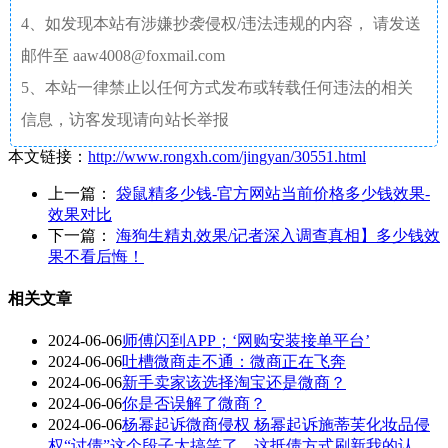
4、如发现本站有涉嫌抄袭侵权/违法违规的内容， 请发送
邮件至 aaw4008@foxmail.com
5、本站一律禁止以任何方式发布或转载任何违法的相关
信息，访客发现请向站长举报
本文链接：
http://www.rongxh.com/jingyan/30551.html
上一篇：
袋鼠精多少钱-官方网站当前价格多少钱效果-
效果对比
下一篇：
海狗生精丸效果/记者深入调查真相】多少钱效
果不看后悔！
相关文章
2024-06-06
师傅闪到APP；‘网购安装接单平台’
2024-06-06
吐槽微商走不通：微商正在飞奔
2024-06-06
新手卖家该选择淘宝还是微商？
2024-06-06
你是否误解了微商？
2024-06-06
杨幂起诉微商侵权 杨幂起诉施蒂芙化妆品侵
权“讨债”这个段子太搞笑了，这抵债方式刷新我的认