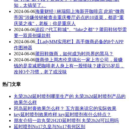
知，太搞笑了。
2024-06-06
海量财经 | 林瑞阳上海新开咖啡店 此前“微商
帝国”涉嫌传销被查去重庆餐厅必点的10道菜，都是“重
庆菜之魂”，老板：你是重庆人
2024-06-06
追踪 |“代工鞋城”、“fake之都”？莆田鞋转型需
要一双原创爆款鞋
2024-06-06
【LadyMM实用栏】高手微商必备的8个APP
作图神器
2024-06-06
莆田鞋微商，如何成为时尚界的黑马？
2024-06-06
微商傍上周杰伦竟搞出一家上市公司，最赚
钱的是卖减肥咖啡老人身上有一股怪味？建议55岁后，
改掉3个习惯，老了或没味
热门文章
丸荣2h2d延时喷剂哪里生产的 丸荣2h2d延时喷剂产品的
效果怎么样
冈岛延时膏效果怎么样？ 五方面来说它的实际效果
key延时喷剂效果咋样 key延时喷剂有什么特点？
朋友介绍一款丸荣2H2D延时喷剂 丸荣2h2d可以用吗
延时喷剂No17久皇与No17有何区别