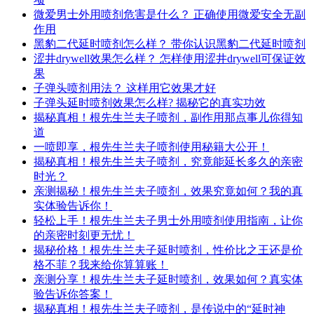
微爱男士外用喷剂危害是什么？ 正确使用微爱安全无副
作用
黑豹二代延时喷剂怎么样？ 带你认识黑豹二代延时喷剂
涩井drywell效果怎么样？ 怎样使用涩井drywell可保证效
果
子弹头喷剂用法？ 这样用它效果才好
子弹头延时喷剂效果怎么样? 揭秘它的真实功效
揭秘真相！根先生兰夫子喷剂，副作用那点事儿你得知
道
一喷即享，根先生兰夫子喷剂使用秘籍大公开！
揭秘真相！根先生兰夫子喷剂，究竟能延长多久的亲密
时光？
亲测揭秘！根先生兰夫子喷剂，效果究竟如何？我的真
实体验告诉你！
轻松上手！根先生兰夫子男士外用喷剂使用指南，让你
的亲密时刻更无忧！
揭秘价格！根先生兰夫子延时喷剂，性价比之王还是价
格不菲？我来给你算算账！
亲测分享！根先生兰夫子延时喷剂，效果如何？真实体
验告诉你答案！
揭秘真相！根先生兰夫子喷剂，是传说中的“延时神