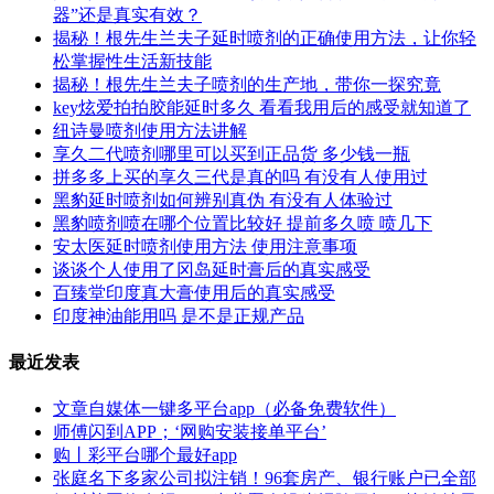
器”还是真实有效？
揭秘！根先生兰夫子延时喷剂的正确使用方法，让你轻
松掌握性生活新技能
揭秘！根先生兰夫子喷剂的生产地，带你一探究竟
key炫爱拍拍胶能延时多久 看看我用后的感受就知道了
纽诗曼喷剂使用方法讲解
享久二代喷剂哪里可以买到正品货 多少钱一瓶
拼多多上买的享久三代是真的吗 有没有人使用过
黑豹延时喷剂如何辨别真伪 有没有人体验过
黑豹喷剂喷在哪个位置比较好 提前多久喷 喷几下
安太医延时喷剂使用方法 使用注意事项
谈谈个人使用了冈岛延时膏后的真实感受
百臻堂印度真大膏使用后的真实感受
印度神油能用吗 是不是正规产品
最近发表
文章自媒体一键多平台app（必备免费软件）
师傅闪到APP；‘网购安装接单平台’
购丨彩平台哪个最好app
张庭名下多家公司拟注销！96套房产、银行账户已全部