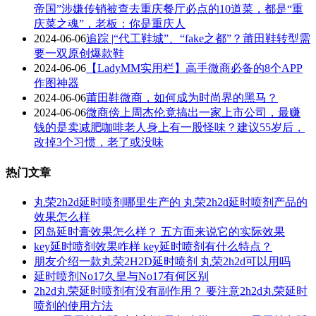
帝国”涉嫌传销被查去重庆餐厅必点的10道菜，都是“重
庆菜之魂”，老板：你是重庆人
2024-06-06
追踪 |“代工鞋城”、“fake之都”？莆田鞋转型需
要一双原创爆款鞋
2024-06-06
【LadyMM实用栏】高手微商必备的8个APP
作图神器
2024-06-06
莆田鞋微商，如何成为时尚界的黑马？
2024-06-06
微商傍上周杰伦竟搞出一家上市公司，最赚
钱的是卖减肥咖啡老人身上有一股怪味？建议55岁后，
改掉3个习惯，老了或没味
热门文章
丸荣2h2d延时喷剂哪里生产的 丸荣2h2d延时喷剂产品的
效果怎么样
冈岛延时膏效果怎么样？ 五方面来说它的实际效果
key延时喷剂效果咋样 key延时喷剂有什么特点？
朋友介绍一款丸荣2H2D延时喷剂 丸荣2h2d可以用吗
延时喷剂No17久皇与No17有何区别
2h2d丸荣延时喷剂有没有副作用？ 要注意2h2d丸荣延时
喷剂的使用方法