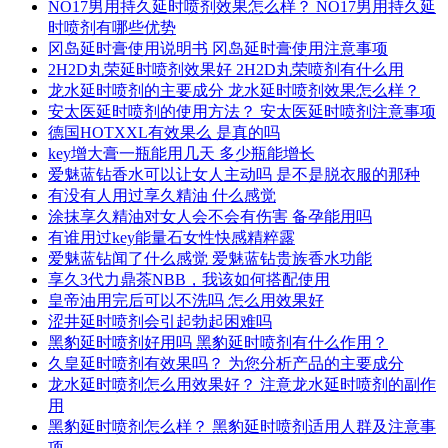
NO17男用持久延时喷剂效果怎么样？ NO17男用持久延
时喷剂有哪些优势
冈岛延时膏使用说明书 冈岛延时膏使用注意事项
2H2D丸荣延时喷剂效果好 2H2D丸荣喷剂有什么用
龙水延时喷剂的主要成分 龙水延时喷剂效果怎么样？
安太医延时喷剂的使用方法？ 安太医延时喷剂注意事项
德国HOTXXL有效果么 是真的吗
key增大膏一瓶能用几天 多少瓶能增长
爱魅蓝钻香水可以让女人主动吗 是不是脱衣服的那种
有没有人用过享久精油 什么感觉
涂抹享久精油对女人会不会有伤害 备孕能用吗
有谁用过key能量石女性快感精粹露
爱魅蓝钻闻了什么感觉 爱魅蓝钻贵族香水功能
享久3代力鼎茶NBB，我该如何搭配使用
皇帝油用完后可以不洗吗 怎么用效果好
涩井延时喷剂会引起勃起困难吗
黑豹延时喷剂好用吗 黑豹延时喷剂有什么作用？
久皇延时喷剂有效果吗？ 为您分析产品的主要成分
龙水延时喷剂怎么用效果好？ 注意龙水延时喷剂的副作
用
黑豹延时喷剂怎么样？ 黑豹延时喷剂适用人群及注意事
项