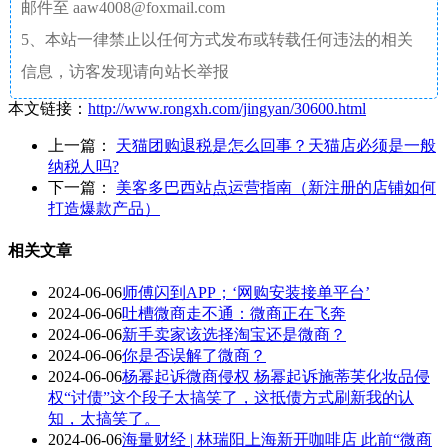
邮件至 aaw4008@foxmail.com
5、本站一律禁止以任何方式发布或转载任何违法的相关
信息，访客发现请向站长举报
本文链接：
http://www.rongxh.com/jingyan/30600.html
上一篇：
天猫团购退税是怎么回事？天猫店必须是一般
纳税人吗?
下一篇：
美客多巴西站点运营指南（新注册的店铺如何
打造爆款产品）
相关文章
2024-06-06
师傅闪到APP；‘网购安装接单平台’
2024-06-06
吐槽微商走不通：微商正在飞奔
2024-06-06
新手卖家该选择淘宝还是微商？
2024-06-06
你是否误解了微商？
2024-06-06
杨幂起诉微商侵权 杨幂起诉施蒂芙化妆品侵
权“讨债”这个段子太搞笑了，这抵债方式刷新我的认
知，太搞笑了。
2024-06-06
海量财经 | 林瑞阳上海新开咖啡店 此前“微商