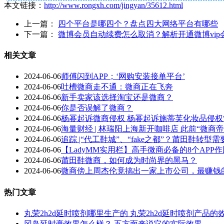
本文链接：
http://www.rongxh.com/jingyan/35612.html
上一篇：
四个平台是哪四个？盘点四大网络平台有哪些
下一篇：
微博会员自动续费怎么取消？解析开通微博vip
相关文章
2024-06-06
师傅闪到APP；‘网购安装接单平台’
2024-06-06
吐槽微商走不通：微商正在飞奔
2024-06-06
新手卖家该选择淘宝还是微商？
2024-06-06
你是否误解了微商？
2024-06-06
杨幂起诉微商侵权 杨幂起诉施蒂芙化妆品侵权
2024-06-06
海量财经 | 林瑞阳上海新开咖啡店 此前“微
2024-06-06
追踪 |“代工鞋城”、“fake之都”？莆田鞋转
2024-06-06
【LadyMM实用栏】高手微商必备的8个APP
2024-06-06
莆田鞋微商，如何成为时尚界的黑马？
2024-06-06
微商傍上周杰伦竟搞出一家上市公司，最赚钱
热门文章
丸荣2h2d延时喷剂哪里生产的 丸荣2h2d延时喷剂产品的
冈岛延时膏效果怎么样？ 五方面来说它的实际效果