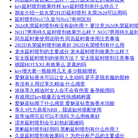
key延时喷剂效果咋样 key延时喷剂有什么特点？
朋友介绍一款丸荣2H2D延时喷剂 丸荣2h2d可以用吗
延时喷剂No17久皇与No17有何区别
2h2d丸荣延时喷剂有没有副作用？ 要注意2h2d丸荣延
NO17男用持久延时喷剂效果怎么样？ NO17男用持久
冈岛延时膏使用说明书 冈岛延时膏使用注意事项
2H2D丸荣延时喷剂效果好 2H2D丸荣喷剂有什么用
龙水延时喷剂的主要成分 龙水延时喷剂效果怎么样？
安太医延时喷剂的使用方法？ 安太医延时喷剂注意事项
德国HOTXXL有效果么 是真的吗
key增大膏一瓶能用几天 多少瓶能增长
爱魅蓝钻香水可以让女人主动吗 是不是脱衣服的那种
有没有人用过享久精油 什么感觉
涂抹享久精油对女人会不会有伤害 备孕能用吗
有谁用过key能量石女性快感精粹露
爱魅蓝钻闻了什么感觉 爱魅蓝钻贵族香水功能
享久3代力鼎茶NBB，我该如何搭配使用
皇帝油用完后可以不洗吗 怎么用效果好
涩井延时喷剂会引起勃起困难吗
黑豹延时喷剂好用吗 黑豹延时喷剂有什么作用？
久皇延时喷剂有效果吗？ 为您分析产品的主要成分