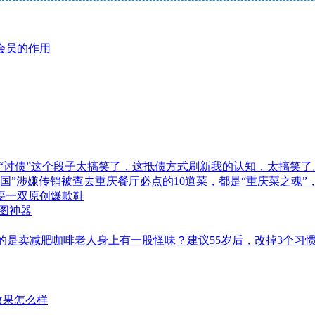
会员的作用
“讨债”这个段子太搞笑了，这抵债方式刷新我的认知，太搞笑了
商帝国”涉嫌传销被查去重庆餐厅必点的10道菜，都是“重庆菜之魂
型需要一双原创爆款鞋
作图神器
的是卖减肥咖啡老人身上有一股怪味？建议55岁后，改掉3个习
效果怎么样