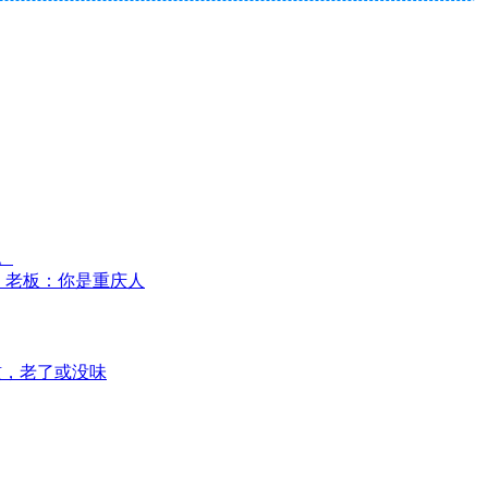
。
”，老板：你是重庆人
惯，老了或没味