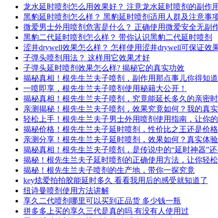
龙水延时喷剂怎么用效果好？ 注意龙水延时喷剂的副作
黑豹延时喷剂怎么样？ 黑豹延时喷剂适用人群及注意事
微爱男士外用喷剂危害是什么？ 正确使用微爱安全无副
黑豹二代延时喷剂怎么样？ 带你认识黑豹二代延时喷剂
涩井drywell效果怎么样？ 怎样使用涩井drywell可保证效
子弹头喷剂用法？ 这样用它效果才好
子弹头延时喷剂效果怎么样? 揭秘它的真实功效
揭秘真相！根先生兰夫子喷剂，副作用那点事儿你得知道
一喷即享，根先生兰夫子喷剂使用秘籍大公开！
揭秘真相！根先生兰夫子喷剂，究竟能延长多久的亲密时
亲测揭秘！根先生兰夫子喷剂，效果究竟如何？我的真实
轻松上手！根先生兰夫子男士外用喷剂使用指南，让你的
揭秘价格！根先生兰夫子延时喷剂，性价比之王还是价格
亲测分享！根先生兰夫子延时喷剂，效果如何？真实体验
揭秘真相！根先生兰夫子喷剂，是传说中的“延时神器”
揭秘！根先生兰夫子延时喷剂的正确使用方法，让你轻松
揭秘！根先生兰夫子喷剂的生产地，带你一探究竟
key炫爱拍拍胶能延时多久 看看我用后的感受就知道了
纽诗曼喷剂使用方法讲解
享久二代喷剂哪里可以买到正品货 多少钱一瓶
拼多多上买的享久三代是真的吗 有没有人使用过