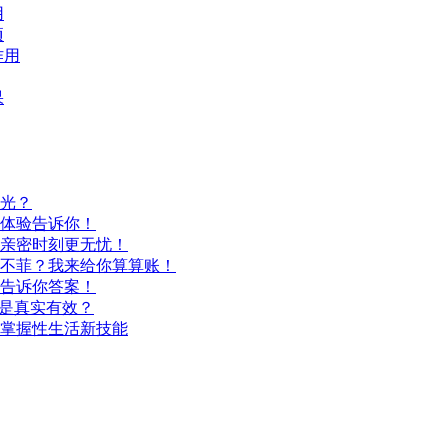
用
项
作用
果
光？
体验告诉你！
亲密时刻更无忧！
不菲？我来给你算算账！
告诉你答案！
还是真实有效？
掌握性生活新技能