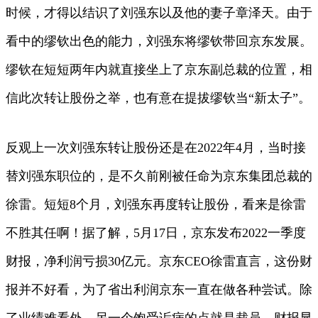
时候，才得以结识了刘强东以及他的妻子章泽天。由于
看中的缪钦出色的能力，刘强东将缪钦带回京东发展。
缪钦在短短两年内就直接坐上了京东副总裁的位置，相
信此次转让股份之举，也有意在提拔缪钦当“新太子”。
反观上一次刘强东转让股份还是在2022年4月，当时接
替刘强东职位的，是不久前刚被任命为京东集团总裁的
徐雷。短短8个月，刘强东再度转让股份，看来是徐雷
不胜其任啊！据了解，5月17日，京东发布2022一季度
财报，净利润亏损30亿元。京东CEO徐雷直言，这份财
报并不好看，为了省出利润京东一直在做各种尝试。除
了业绩难看外，另一个饱受诟病的点就是裁员。财报显