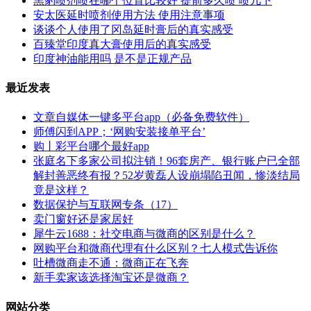
黑豹喷剂喷在哪个位置比较好 提前多久喷 喷几下
安太医延时喷剂使用方法 使用注意事项
谈谈个人使用了冈岛延时膏后的真实感受
百臻堂印度真大膏使用后的真实感受
印度神油能用吗 是不是正规产品
最近发表
文章自媒体一键多平台app（必备免费软件）
师傅闪到APP；‘网购安装接单平台’
购丨彩平台哪个最好app
张庭名下多家公司拟注销！96套房产、银行账户已全部
解封善恶终有报？52岁黄磊人设崩塌陷丑闻，惨淡结局
竟是这样？
数据保护与互联网专条（17）
卖门窗好还是家居好
犀牛云1688：社交电商与微商的区别是什么？
网购平台和微商代理有什么区别？七人模式告诉你
吐槽微商走不通：微商正在飞奔
新手卖家该选择淘宝还是微商？
网站分类