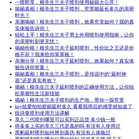
一喷即享，根先生兰夫子喷剂使用秘籍大公开！
揭秘真相！根先生兰夫子喷剂，究竟能延长多久的亲密
时光？
亲测揭秘！根先生兰夫子喷剂，效果究竟如何？我的真
实体验告诉你！
轻松上手！根先生兰夫子男士外用喷剂使用指南，让你
的亲密时刻更无忧！
揭秘价格！根先生兰夫子延时喷剂，性价比之王还是价
格不菲？我来给你算算账！
亲测分享！根先生兰夫子延时喷剂，效果如何？真实体
验告诉你答案！
揭秘真相！根先生兰夫子喷剂，是传说中的“延时神
器”还是真实有效？
揭秘！根先生兰夫子延时喷剂的正确使用方法，让你轻
松掌握性生活新技能
揭秘！根先生兰夫子喷剂的生产地，带你一探究竟
key炫爱拍拍胶能延时多久 看看我用后的感受就知道了
纽诗曼喷剂使用方法讲解
享久二代喷剂哪里可以买到正品货 多少钱一瓶
拼多多上买的享久三代是真的吗 有没有人使用过
黑豹延时喷剂如何辨别真伪 有没有人体验过