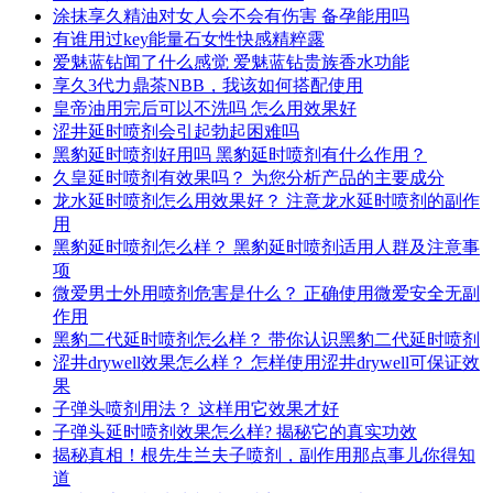
涂抹享久精油对女人会不会有伤害 备孕能用吗
有谁用过key能量石女性快感精粹露
爱魅蓝钻闻了什么感觉 爱魅蓝钻贵族香水功能
享久3代力鼎茶NBB，我该如何搭配使用
皇帝油用完后可以不洗吗 怎么用效果好
涩井延时喷剂会引起勃起困难吗
黑豹延时喷剂好用吗 黑豹延时喷剂有什么作用？
久皇延时喷剂有效果吗？ 为您分析产品的主要成分
龙水延时喷剂怎么用效果好？ 注意龙水延时喷剂的副作
用
黑豹延时喷剂怎么样？ 黑豹延时喷剂适用人群及注意事
项
微爱男士外用喷剂危害是什么？ 正确使用微爱安全无副
作用
黑豹二代延时喷剂怎么样？ 带你认识黑豹二代延时喷剂
涩井drywell效果怎么样？ 怎样使用涩井drywell可保证效
果
子弹头喷剂用法？ 这样用它效果才好
子弹头延时喷剂效果怎么样? 揭秘它的真实功效
揭秘真相！根先生兰夫子喷剂，副作用那点事儿你得知
道