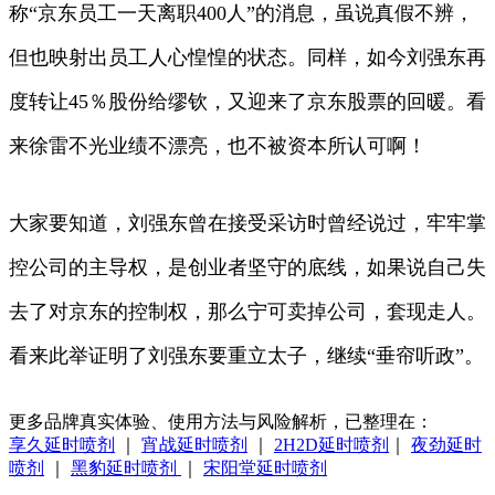
称“京东员工一天离职400人”的消息，虽说真假不辨，
但也映射出员工人心惶惶的状态。同样，如今刘强东再
度转让45％股份给缪钦，又迎来了京东股票的回暖。看
来徐雷不光业绩不漂亮，也不被资本所认可啊！
大家要知道，刘强东曾在接受采访时曾经说过，牢牢掌
控公司的主导权，是创业者坚守的底线，如果说自己失
去了对京东的控制权，那么宁可卖掉公司，套现走人。
看来此举证明了刘强东要重立太子，继续“垂帘听政”。
更多品牌真实体验、使用方法与风险解析，已整理在：
享久延时喷剂
｜
宵战延时喷剂
｜
2H2D延时喷剂
｜
夜劲延时
喷剂
｜
黑豹延时喷剂
｜
宋阳堂延时喷剂