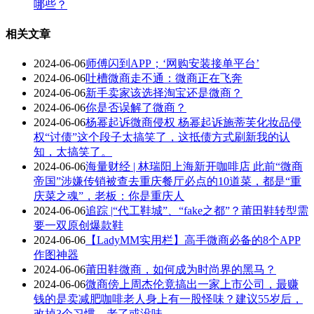
哪些？
相关文章
2024-06-06
师傅闪到APP；‘网购安装接单平台’
2024-06-06
吐槽微商走不通：微商正在飞奔
2024-06-06
新手卖家该选择淘宝还是微商？
2024-06-06
你是否误解了微商？
2024-06-06
杨幂起诉微商侵权 杨幂起诉施蒂芙化妆品侵
权“讨债”这个段子太搞笑了，这抵债方式刷新我的认
知，太搞笑了。
2024-06-06
海量财经 | 林瑞阳上海新开咖啡店 此前“微商
帝国”涉嫌传销被查去重庆餐厅必点的10道菜，都是“重
庆菜之魂”，老板：你是重庆人
2024-06-06
追踪 |“代工鞋城”、“fake之都”？莆田鞋转型需
要一双原创爆款鞋
2024-06-06
【LadyMM实用栏】高手微商必备的8个APP
作图神器
2024-06-06
莆田鞋微商，如何成为时尚界的黑马？
2024-06-06
微商傍上周杰伦竟搞出一家上市公司，最赚
钱的是卖减肥咖啡老人身上有一股怪味？建议55岁后，
改掉3个习惯，老了或没味