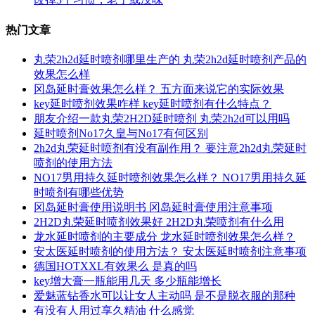
热门文章
丸荣2h2d延时喷剂哪里生产的 丸荣2h2d延时喷剂产品的
效果怎么样
冈岛延时膏效果怎么样？ 五方面来说它的实际效果
key延时喷剂效果咋样 key延时喷剂有什么特点？
朋友介绍一款丸荣2H2D延时喷剂 丸荣2h2d可以用吗
延时喷剂No17久皇与No17有何区别
2h2d丸荣延时喷剂有没有副作用？ 要注意2h2d丸荣延时
喷剂的使用方法
NO17男用持久延时喷剂效果怎么样？ NO17男用持久延
时喷剂有哪些优势
冈岛延时膏使用说明书 冈岛延时膏使用注意事项
2H2D丸荣延时喷剂效果好 2H2D丸荣喷剂有什么用
龙水延时喷剂的主要成分 龙水延时喷剂效果怎么样？
安太医延时喷剂的使用方法？ 安太医延时喷剂注意事项
德国HOTXXL有效果么 是真的吗
key增大膏一瓶能用几天 多少瓶能增长
爱魅蓝钻香水可以让女人主动吗 是不是脱衣服的那种
有没有人用过享久精油 什么感觉