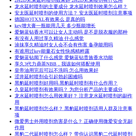
2H2D丸荣延时喷剂效果好 2H2D丸荣喷剂有什么用
龙水延时喷剂的主要成分 龙水延时喷剂效果怎么样？
安太医延时喷剂的使用方法？ 安太医延时喷剂注意事项
德国HOTXXL有效果么 是真的吗
key增大膏一瓶能用几天 多少瓶能增长
爱魅蓝钻香水可以让女人主动吗 是不是脱衣服的那种
有没有人用过享久精油 什么感觉
涂抹享久精油对女人会不会有伤害 备孕能用吗
有谁用过key能量石女性快感精粹露
爱魅蓝钻闻了什么感觉 爱魅蓝钻贵族香水功能
享久3代力鼎茶NBB，我该如何搭配使用
皇帝油用完后可以不洗吗 怎么用效果好
涩井延时喷剂会引起勃起困难吗
黑豹延时喷剂好用吗 黑豹延时喷剂有什么作用？
久皇延时喷剂有效果吗？ 为您分析产品的主要成分
龙水延时喷剂怎么用效果好？ 注意龙水延时喷剂的副作
用
黑豹延时喷剂怎么样？ 黑豹延时喷剂适用人群及注意事
项
微爱男士外用喷剂危害是什么？ 正确使用微爱安全无副
作用
黑豹二代延时喷剂怎么样？ 带你认识黑豹二代延时喷剂