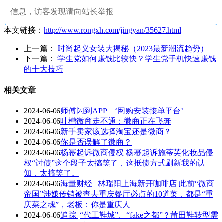
信息，访客发现请向站长举报
本文链接：
http://www.rongxh.com/jingyan/35627.html
上一篇：
时尚起义女装大揭秘（2023最新潮流趋势）
下一篇：
学生党如何赚钱比较快？学生党手机快速赚钱
的十大技巧
相关文章
2024-06-06
师傅闪到APP；‘网购安装接单平台’
2024-06-06
吐槽微商走不通：微商正在飞奔
2024-06-06
新手卖家该选择淘宝还是微商？
2024-06-06
你是否误解了微商？
2024-06-06
杨幂起诉微商侵权 杨幂起诉施蒂芙化妆品侵
权“讨债”这个段子太搞笑了，这抵债方式刷新我的认
知，太搞笑了。
2024-06-06
海量财经 | 林瑞阳上海新开咖啡店 此前“微商
帝国”涉嫌传销被查去重庆餐厅必点的10道菜，都是“重
庆菜之魂”，老板：你是重庆人
2024-06-06
追踪 |“代工鞋城”、“fake之都”？莆田鞋转型需