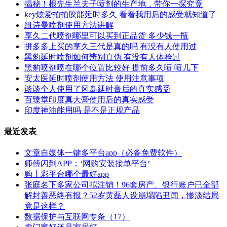
揭秘！根先生兰夫子喷剂的生产地，带你一探究竟
key炫爱拍拍胶能延时多久 看看我用后的感受就知道了
纽诗曼喷剂使用方法讲解
享久二代喷剂哪里可以买到正品货 多少钱一瓶
拼多多上买的享久三代是真的吗 有没有人使用过
黑豹延时喷剂如何辨别真伪 有没有人体验过
黑豹喷剂喷在哪个位置比较好 提前多久喷 喷几下
安太医延时喷剂使用方法 使用注意事项
谈谈个人使用了冈岛延时膏后的真实感受
百臻堂印度真大膏使用后的真实感受
印度神油能用吗 是不是正规产品
最近发表
文章自媒体一键多平台app（必备免费软件）
师傅闪到APP；‘网购安装接单平台’
购丨彩平台哪个最好app
张庭名下多家公司拟注销！96套房产、银行账户已全部
解封善恶终有报？52岁黄磊人设崩塌陷丑闻，惨淡结局
竟是这样？
数据保护与互联网专条（17）