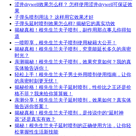
涩井drywell效果怎么样？ 怎样使用涩井drywell可保证效
果
子弹头喷剂用法？ 这样用它效果才好
子弹头延时喷剂效果怎么样? 揭秘它的真实功效
揭秘真相！根先生兰夫子喷剂，副作用那点事儿你得知
道
一喷即享，根先生兰夫子喷剂使用秘籍大公开！
揭秘真相！根先生兰夫子喷剂，究竟能延长多久的亲密
时光？
亲测揭秘！根先生兰夫子喷剂，效果究竟如何？我的真
实体验告诉你！
轻松上手！根先生兰夫子男士外用喷剂使用指南，让你
的亲密时刻更无忧！
揭秘价格！根先生兰夫子延时喷剂，性价比之王还是价
格不菲？我来给你算算账！
亲测分享！根先生兰夫子延时喷剂，效果如何？真实体
验告诉你答案！
揭秘真相！根先生兰夫子喷剂，是传说中的“延时神
器”还是真实有效？
揭秘！根先生兰夫子延时喷剂的正确使用方法，让你轻
松掌握性生活新技能