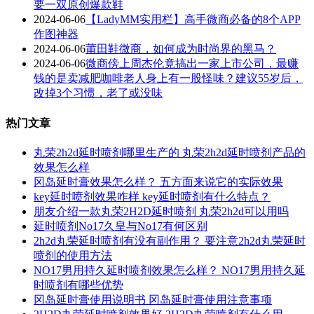
要一双原创爆款鞋
2024-06-06
【LadyMM实用栏】高手微商必备的8个APP
作图神器
2024-06-06
莆田鞋微商，如何成为时尚界的黑马？
2024-06-06
微商傍上周杰伦竟搞出一家上市公司，最赚
钱的是卖减肥咖啡老人身上有一股怪味？建议55岁后，
改掉3个习惯，老了或没味
热门文章
丸荣2h2d延时喷剂哪里生产的 丸荣2h2d延时喷剂产品的
效果怎么样
冈岛延时膏效果怎么样？ 五方面来说它的实际效果
key延时喷剂效果咋样 key延时喷剂有什么特点？
朋友介绍一款丸荣2H2D延时喷剂 丸荣2h2d可以用吗
延时喷剂No17久皇与No17有何区别
2h2d丸荣延时喷剂有没有副作用？ 要注意2h2d丸荣延时
喷剂的使用方法
NO17男用持久延时喷剂效果怎么样？ NO17男用持久延
时喷剂有哪些优势
冈岛延时膏使用说明书 冈岛延时膏使用注意事项