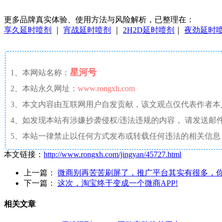
更多品牌真实体验、使用方法与风险解析，已整理在：
享久延时喷剂
｜
宵战延时喷剂
｜
2H2D延时喷剂
｜
夜劲延时
星河号
1、本网站名称：
2、本站永久网址：
www.rongxh.com
3、本文内容由互联网用户自发贡献，该文观点仅代表作者
4、如发现本站有涉嫌抄袭侵权/违法违规的内容， 请发送邮件至 aaw4
5、本站一律禁止以任何方式发布或转载任何违法的相关信息
本文链接：
http://www.rongxh.com/jingyan/45727.html
上一篇：
微商别再苦苦刷屏了，推广平台其实有很多，
下一篇：
这次，淘宝终于变成一个微商APP!
相关文章