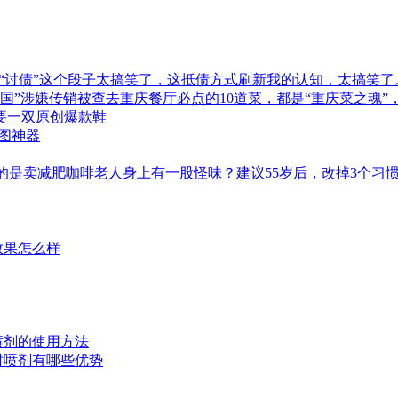
“讨债”这个段子太搞笑了，这抵债方式刷新我的认知，太搞笑了
商帝国”涉嫌传销被查去重庆餐厅必点的10道菜，都是“重庆菜之魂
型需要一双原创爆款鞋
作图神器
的是卖减肥咖啡老人身上有一股怪味？建议55岁后，改掉3个习
效果怎么样
时喷剂的使用方法
延时喷剂有哪些优势