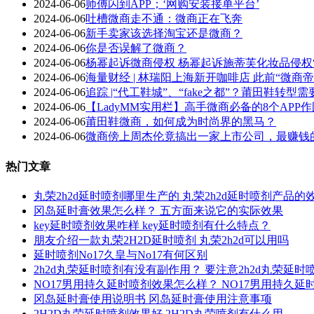
2024-06-06
师傅闪到APP；‘网购安装接单平台’
2024-06-06
吐槽微商走不通：微商正在飞奔
2024-06-06
新手卖家该选择淘宝还是微商？
2024-06-06
你是否误解了微商？
2024-06-06
杨幂起诉微商侵权 杨幂起诉施蒂芙化妆品侵权
2024-06-06
海量财经 | 林瑞阳上海新开咖啡店 此前“微
2024-06-06
追踪 |“代工鞋城”、“fake之都”？莆田鞋转
2024-06-06
【LadyMM实用栏】高手微商必备的8个APP
2024-06-06
莆田鞋微商，如何成为时尚界的黑马？
2024-06-06
微商傍上周杰伦竟搞出一家上市公司，最赚钱
热门文章
丸荣2h2d延时喷剂哪里生产的 丸荣2h2d延时喷剂产品的
冈岛延时膏效果怎么样？ 五方面来说它的实际效果
key延时喷剂效果咋样 key延时喷剂有什么特点？
朋友介绍一款丸荣2H2D延时喷剂 丸荣2h2d可以用吗
延时喷剂No17久皇与No17有何区别
2h2d丸荣延时喷剂有没有副作用？ 要注意2h2d丸荣延
NO17男用持久延时喷剂效果怎么样？ NO17男用持久
冈岛延时膏使用说明书 冈岛延时膏使用注意事项
2H2D丸荣延时喷剂效果好 2H2D丸荣喷剂有什么用