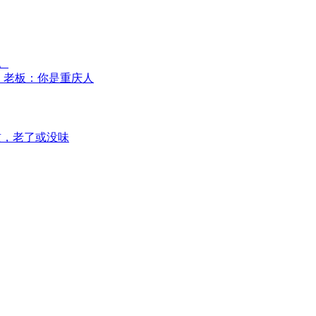
。
”，老板：你是重庆人
惯，老了或没味