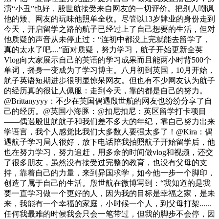
演“小丑”也好，殷世航接受来自网友的一切评价。把别人嘲讽
他的矮、网友的玩味他照单全收。尽管以13岁肄业的身份走到
今天，开启留学之路的航子已经过上了自己想要的生活，但对
他质疑的声音从未停止过：“连初中都没上完就能去留学了，
真的太水了吧....”面对质疑，努力学习，航子开始更新全英
Vlog向大家展示自己的英语的学习成果而且能两小时背500个
单词，摇身一变成为了学习博主。八月初到英国，10月开始，
航子英语短期进步很明显惊呆网友。但也有不少网友认为航子
的经历真的很让人佩服：走到今天，靠的都是自己的努力。
@Brittanyyyy：不少在英国偶遇殷世航的网友也纷纷分享了自
己的经历。@英国小海豚：@扣尼扣尼：英区留学打卡项目
——偶遇殷世航航子和我们差不多大的年纪，靠自己努力出来
学语言，我个人感觉比我们大多数人要强太多了！@Kira：偶
遇航子学习局人很好，放下电话陪我拍照航子开始留学后，他
也在努力学习，努力追赶，用多余的时间做vlog和视频，还交
了很多朋友，虽然没有接受过完整的教育，也没有父母的支
持，靠着自己的力量，来到异国求学，如今他一步一个脚印，
创造了属于自己的生活。殷世航在微博写到：“我知道的是我
要一直学习做一个更好的人，因为我的目标是幸福之家，是未
来，我能有一个幸福的家庭，小时候一个人，到父母打架......
任何我最难的时候我会只会一笔带过，但我的脚步不会停，因