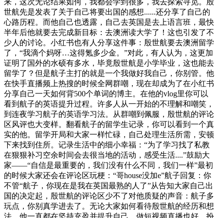
来，这次无论结果如何，我都会学到很多，我去探索寻觅。殷
世航先是发表了关于自己将要出国的感想......还分享了自己的
心路历程。而他自己也透露，自己去英国是去上语言班，最快
半年后他就要去完成新目标：去澳洲读大学了！这也引发了不
少人的讨论。小红书也有人分享这件事：殷世航要去澳洲留学
了，“我滴个妈呀…这得氪多少金。”对此，有人认为，这更加
证明了国外的水硕有多水，毕竟殷世航是小学毕业，这也能去
留学了？但是航子主打的就是一个我做好我自己，你别管。他
在快手直播频上热搜的时候全网群嘲，现在却成为了在小红书
分享自己一天如何背500个单词的博主。在他的vlog里你可以
看到航子的英语提升过程。许多人从一开始的不理解和嘲笑，
到连夜学习航子的英语学习法。从群嘲到佩服，殷世航的评论
区风评也大变样。翻看航子的留学生记录，你可以看到一个真
实的他。留学开局和大家一样忙碌，自己处理生活所需，安顿
下来找到住所。记录生活中的细小幸福：“为了学习找了私教
在狠狠补习空余时间会去很当地的活动，感受生活....”鼓励大
家——“自信是最重要的，我们没有什么不同，我们一样”最初
的时候大家还会在评论区玩梗：“哥house没加e”航子回复：你
不管“航子，你现在是我在英国最熟的人了”从告知大家自己出
国的决定起，殷世航的评论区少不了对他质疑的声音：航子多
玩点，你别真学进去了。无论大家如何看待殷世航的经历和想
法，他一直都在坚持充盈并提升自己，做短视频直播也好，扮