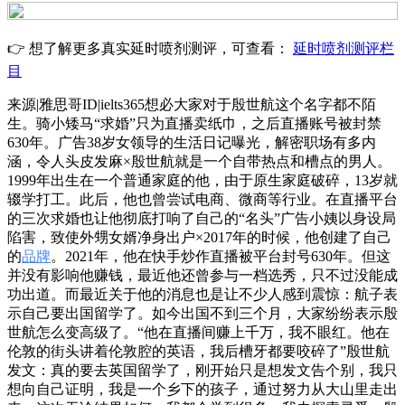
👉 想了解更多真实延时喷剂测评，可查看：
延时喷剂测评栏
目
来源|雅思哥ID|ielts365想必大家对于殷世航这个名字都不陌
生。骑小矮马“求婚”只为直播卖纸巾，之后直播账号被封禁
630年。广告38岁女领导的生活日记曝光，解密职场有多内
涵，令人头皮发麻×殷世航就是一个自带热点和槽点的男人。
1999年出生在一个普通家庭的他，由于原生家庭破碎，13岁就
辍学打工。此后，他也曾尝试电商、微商等行业。在直播平台
的三次求婚也让他彻底打响了自己的“名头”广告小姨以身设局
陷害，致使外甥女婿净身出户×2017年的时候，他创建了自己
的
品牌
。2021年，他在快手炒作直播被平台封号630年。但这
并没有影响他赚钱，最近他还曾参与一档选秀，只不过没能成
功出道。而最近关于他的消息也是让不少人感到震惊：航子表
示自己要出国留学了。如今出国不到三个月，大家纷纷表示殷
世航怎么变高级了。“他在直播间赚上千万，我不眼红。他在
伦敦的街头讲着伦敦腔的英语，我后槽牙都要咬碎了”殷世航
发文：真的要去英国留学了，刚开始只是想发文告个别，我只
想向自己证明，我是一个乡下的孩子，通过努力从大山里走出