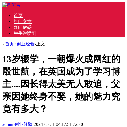
首页
热门文章
疑问解惑
牛牛说喷剂
›
首页
›
创业经验
›
正文
13岁辍学，一朝爆火成网红的
殷世航，在英国成为了学习博
主....因长得太美无人敢追，父
亲因她终身不娶，她的魅力究
竟有多大？
admin
创业经验
2024-05-31 04:17:51
725
0