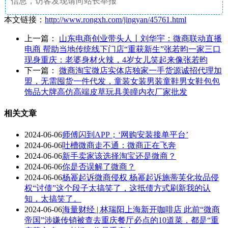
信息，访客发现请向站长举报
本文链接：
http://www.rongxh.com/jingyan/45761.html
上一篇：
山东电商创业带头人丨刘华宇：微商联动直播
电商 帮助当地传统线下门店“重获新生”张若昀一家三口
现身重庆：老婆身材火辣，4岁女儿笑起来像张若昀
下一篇：
微商淘宝微店实体店独家一手货源诚招代理加
盟，无需囤货一件代发，童装女装男装童鞋男女鞋包包
饰品大牌高仿高端皮草玩具美瞳内衣厂家批发
相关文章
2024-06-06
师傅闪到APP；‘网购安装接单平台’
2024-06-06
吐槽微商走不通：微商正在飞奔
2024-06-06
新手卖家该选择淘宝还是微商？
2024-06-06
你是否误解了微商？
2024-06-06
杨幂起诉微商侵权 杨幂起诉施蒂芙化妆品侵
权“讨债”这个段子太搞笑了，这抵债方式刷新我的认
知，太搞笑了。
2024-06-06
海量财经 | 林瑞阳上海新开咖啡店 此前“微商
帝国”涉嫌传销被查去重庆餐厅必点的10道菜，都是“重