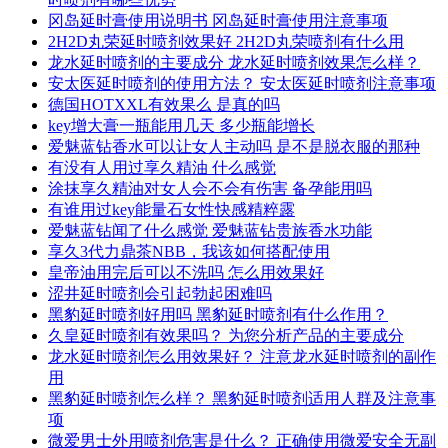
冈岛延时膏使用说明书 冈岛延时膏使用注意事项
2H2D丸荣延时喷剂效果好 2H2D丸荣喷剂有什么用
龙水延时喷剂的主要成分 龙水延时喷剂效果怎么样？
安太医延时喷剂的使用方法？ 安太医延时喷剂注意事项
德国HOTXXL有效果么 是真的吗
key增大膏一瓶能用几天 多少瓶能增长
爱魅蓝钻香水可以让女人主动吗 是不是脱衣服的那种
有没有人用过享久精油 什么感觉
涂抹享久精油对女人会不会有伤害 备孕能用吗
有谁用过key能量石女性快感精粹露
爱魅蓝钻闻了什么感觉 爱魅蓝钻贵族香水功能
享久3代力鼎茶NBB，我该如何搭配使用
皇帝油用完后可以不洗吗 怎么用效果好
涩井延时喷剂会引起勃起困难吗
黑豹延时喷剂好用吗 黑豹延时喷剂有什么作用？
久皇延时喷剂有效果吗？ 为您分析产品的主要成分
龙水延时喷剂怎么用效果好？ 注意龙水延时喷剂的副作
用
黑豹延时喷剂怎么样？ 黑豹延时喷剂适用人群及注意事
项
微爱男士外用喷剂危害是什么？ 正确使用微爱安全无副