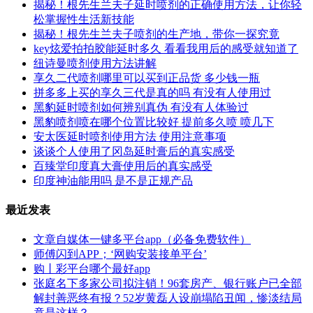
揭秘！根先生兰夫子延时喷剂的正确使用方法，让你轻
松掌握性生活新技能
揭秘！根先生兰夫子喷剂的生产地，带你一探究竟
key炫爱拍拍胶能延时多久 看看我用后的感受就知道了
纽诗曼喷剂使用方法讲解
享久二代喷剂哪里可以买到正品货 多少钱一瓶
拼多多上买的享久三代是真的吗 有没有人使用过
黑豹延时喷剂如何辨别真伪 有没有人体验过
黑豹喷剂喷在哪个位置比较好 提前多久喷 喷几下
安太医延时喷剂使用方法 使用注意事项
谈谈个人使用了冈岛延时膏后的真实感受
百臻堂印度真大膏使用后的真实感受
印度神油能用吗 是不是正规产品
最近发表
文章自媒体一键多平台app（必备免费软件）
师傅闪到APP；‘网购安装接单平台’
购丨彩平台哪个最好app
张庭名下多家公司拟注销！96套房产、银行账户已全部
解封善恶终有报？52岁黄磊人设崩塌陷丑闻，惨淡结局
竟是这样？