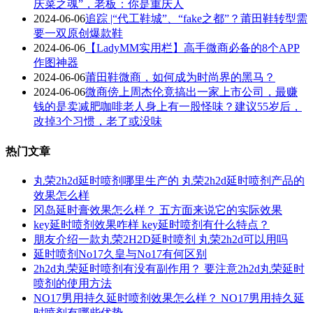
庆菜之魂”，老板：你是重庆人
2024-06-06
追踪 |“代工鞋城”、“fake之都”？莆田鞋转型需
要一双原创爆款鞋
2024-06-06
【LadyMM实用栏】高手微商必备的8个APP
作图神器
2024-06-06
莆田鞋微商，如何成为时尚界的黑马？
2024-06-06
微商傍上周杰伦竟搞出一家上市公司，最赚
钱的是卖减肥咖啡老人身上有一股怪味？建议55岁后，
改掉3个习惯，老了或没味
热门文章
丸荣2h2d延时喷剂哪里生产的 丸荣2h2d延时喷剂产品的
效果怎么样
冈岛延时膏效果怎么样？ 五方面来说它的实际效果
key延时喷剂效果咋样 key延时喷剂有什么特点？
朋友介绍一款丸荣2H2D延时喷剂 丸荣2h2d可以用吗
延时喷剂No17久皇与No17有何区别
2h2d丸荣延时喷剂有没有副作用？ 要注意2h2d丸荣延时
喷剂的使用方法
NO17男用持久延时喷剂效果怎么样？ NO17男用持久延
时喷剂有哪些优势