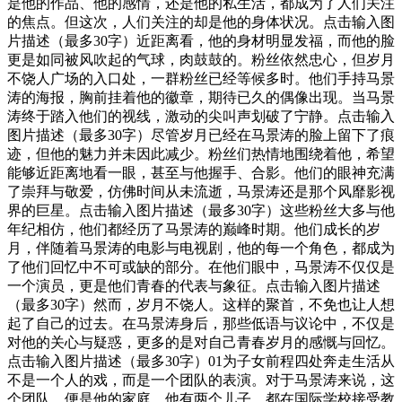
是他的作品、他的感情，还是他的私生活，都成为了人们关注
的焦点。但这次，人们关注的却是他的身体状况。点击输入图
片描述（最多30字）近距离看，他的身材明显发福，而他的脸
更是如同被风吹起的气球，肉鼓鼓的。粉丝依然忠心，但岁月
不饶人广场的入口处，一群粉丝已经等候多时。他们手持马景
涛的海报，胸前挂着他的徽章，期待已久的偶像出现。当马景
涛终于踏入他们的视线，激动的尖叫声划破了宁静。点击输入
图片描述（最多30字）尽管岁月已经在马景涛的脸上留下了痕
迹，但他的魅力并未因此减少。粉丝们热情地围绕着他，希望
能够近距离地看一眼，甚至与他握手、合影。他们的眼神充满
了崇拜与敬爱，仿佛时间从未流逝，马景涛还是那个风靡影视
界的巨星。点击输入图片描述（最多30字）这些粉丝大多与他
年纪相仿，他们都经历了马景涛的巅峰时期。他们成长的岁
月，伴随着马景涛的电影与电视剧，他的每一个角色，都成为
了他们回忆中不可或缺的部分。在他们眼中，马景涛不仅仅是
一个演员，更是他们青春的代表与象征。点击输入图片描述
（最多30字）然而，岁月不饶人。这样的聚首，不免也让人想
起了自己的过去。在马景涛身后，那些低语与议论中，不仅是
对他的关心与疑惑，更多的是对自己青春岁月的感慨与回忆。
点击输入图片描述（最多30字）01为子女前程四处奔走生活从
不是一个人的戏，而是一个团队的表演。对于马景涛来说，这
个团队，便是他的家庭。他有两个儿子，都在国际学校接受教