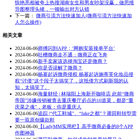
惊艳亮相被夸上热搜湖南女生和男友吵架没赢，做思维
导图整理头绪，一顿输出对方认错
下一篇：
微商引流方法快速加人(微商引流方法快速加
人怎么操作)
相关文章
2024-06-06
师傅闪到APP；‘网购安装接单平台’
2024-06-06
吐槽微商走不通：微商正在飞奔
2024-06-06
新手卖家该选择淘宝还是微商？
2024-06-06
你是否误解了微商？
2024-06-06
杨幂起诉微商侵权 杨幂起诉施蒂芙化妆品侵
权“讨债”这个段子太搞笑了，这抵债方式刷新我的认
知，太搞笑了。
2024-06-06
海量财经 | 林瑞阳上海新开咖啡店 此前“微商
帝国”涉嫌传销被查去重庆餐厅必点的10道菜，都是“重
庆菜之魂”，老板：你是重庆人
2024-06-06
追踪 |“代工鞋城”、“fake之都”？莆田鞋转型需
要一双原创爆款鞋
2024-06-06
【LadyMM实用栏】高手微商必备的8个APP
作图神器