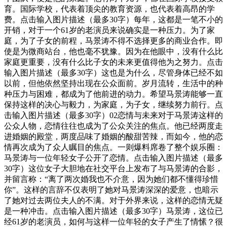
育。国际学校，代表着顶尖的教育资源，也代表着高昂的学
费。点击输入图片描述（最多30字）每年，这都是一笔不小的
开销，对于一个61岁的老演员来说确实是一种压力。为了家
庭，为了子女的前程，马景涛不得不选择更多的商业合作。即
使是为微商站台，他也毫不犹豫。因为在他眼中，没有什么比
家庭更重要，没有什么比子女的未来更值得他为之努力。点击
输入图片描述（最多30字）这也是为什么，尽管身体已经不如
以前，但他依然坚持出现在公众面前。岁月流转，生活中的种
种压力与困难，都成为了他前进的动力。希望马景涛能够一直
保持这样的决心与毅力，为家庭，为子女，继续努力前行。点
击输入图片描述（最多30字）02恋情与未来对于马景涛这样的
公众人物，恋情往往也成为了公众关注的焦点。他已经两度走
进婚姻的殿堂，两度品味了婚姻的酸甜苦辣，而如今，他的恋
情再次成为了众人瞩目的焦点。一则爆料席卷了整个娱乐圈：
马景涛与一位年轻女子公开了恋情。点击输入图片描述（最多
30字）这位女子大胆地在社交平台上发布了与马景涛的合影，
并留言称：“离了两次婚我也不介意，因为她们都不懂得珍惜
你”。这样的言辞不仅表明了她对马景涛深深的爱意，也暗示
了她对过去两位夫人的不满。对于外界来说，这样的恋情无疑
是一种冲击。点击输入图片描述（最多30字）马景涛，这位已
经61岁的老演员，如何与这样一位年轻的女子产生了情愫？很