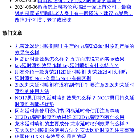
2024-06-06
莆田鞋微商，如何成为时尚界的黑马？
2024-06-06
微商傍上周杰伦竟搞出一家上市公司，最赚
钱的是卖减肥咖啡老人身上有一股怪味？建议55岁后，
改掉3个习惯，老了或没味
热门文章
丸荣2h2d延时喷剂哪里生产的 丸荣2h2d延时喷剂产品的
效果怎么样
冈岛延时膏效果怎么样？ 五方面来说它的实际效果
key延时喷剂效果咋样 key延时喷剂有什么特点？
朋友介绍一款丸荣2H2D延时喷剂 丸荣2h2d可以用吗
延时喷剂No17久皇与No17有何区别
2h2d丸荣延时喷剂有没有副作用？ 要注意2h2d丸荣延时
喷剂的使用方法
NO17男用持久延时喷剂效果怎么样？ NO17男用持久延
时喷剂有哪些优势
冈岛延时膏使用说明书 冈岛延时膏使用注意事项
2H2D丸荣延时喷剂效果好 2H2D丸荣喷剂有什么用
龙水延时喷剂的主要成分 龙水延时喷剂效果怎么样？
安太医延时喷剂的使用方法？ 安太医延时喷剂注意事项
德国HOTXXL有效果么 是真的吗