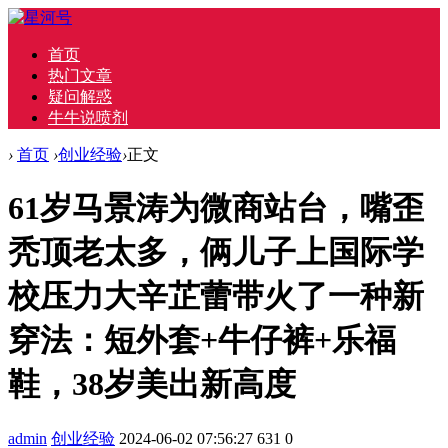
首页
热门文章
疑问解惑
牛牛说喷剂
›
首页
›
创业经验
›
正文
61岁马景涛为微商站台，嘴歪
秃顶老太多，俩儿子上国际学
校压力大辛芷蕾带火了一种新
穿法：短外套+牛仔裤+乐福
鞋，38岁美出新高度
admin
创业经验
2024-06-02 07:56:27
631
0