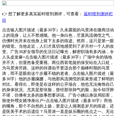
👉 想了解更多真实延时喷剂测评，可查看：
延时喷剂测评栏
目
点击输入图片描述（最多30字）久未露面的马景涛在微商活动
上的现身，让人不禁感慨。他一身白色，尽显风流倜傥之气，
仿佛时光并未在他身上留下太多的痕迹。然而，这只是第一眼
的错觉。当他走近，人们才真切地感受到了岁月对一个人的改
变。广告38岁女领导的生活日记曝光，解密职场有多内涵，令
人头皮发麻×点击输入图片描述（最多30字）广场中央的场地
并不大，但显然备受重视。两位西装笔挺的保安站在入口处，
为马景涛开路。这样的待遇似乎更适合那个巅峰时期的马景
涛，而不是眼前这个步履不稳的老者。点击输入图片描述（最
多30字）他的步履蹒跚，与他那风流倜傥的装束形成了鲜明的
对比。看得出，即使是在这样的公开场合，他也无法掩饰自己
的身体状况。尤其是那张脸，曾经那张帅气的脸，如今却浮肿
不堪，仿佛有太多的故事想要诉说。广告小姨以身设局陷害，
致使外甥女婿净身出户×点击输入图片描述（最多30字）而他
的嘴角，那个不自然的上扬，更是让人揣测是岁月的痕迹，还
是医美手术的后遗症？马景涛一直是娱乐圈的焦点之一。无论