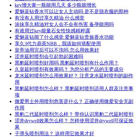
key增大膏一瓶能用几天 多少瓶能增长
爱魅蓝钻香水可以让女人主动吗 是不是脱衣服的那种
有没有人用过享久精油 什么感觉
涂抹享久精油对女人会不会有伤害 备孕能用吗
有谁用过key能量石女性快感精粹露
爱魅蓝钻闻了什么感觉 爱魅蓝钻贵族香水功能
享久3代力鼎茶NBB，我该如何搭配使用
皇帝油用完后可以不洗吗 怎么用效果好
涩井延时喷剂会引起勃起困难吗
黑豹延时喷剂好用吗 黑豹延时喷剂有什么作用？
久皇延时喷剂有效果吗？ 为您分析产品的主要成分
龙水延时喷剂怎么用效果好？ 注意龙水延时喷剂的副作
用
黑豹延时喷剂怎么样？ 黑豹延时喷剂适用人群及注意事
项
微爱男士外用喷剂危害是什么？ 正确使用微爱安全无副
作用
黑豹二代延时喷剂怎么样？ 带你认识黑豹二代延时喷剂
涩井drywell效果怎么样？ 怎样使用涩井drywell可保证效
果
子弹头喷剂用法？ 这样用它效果才好