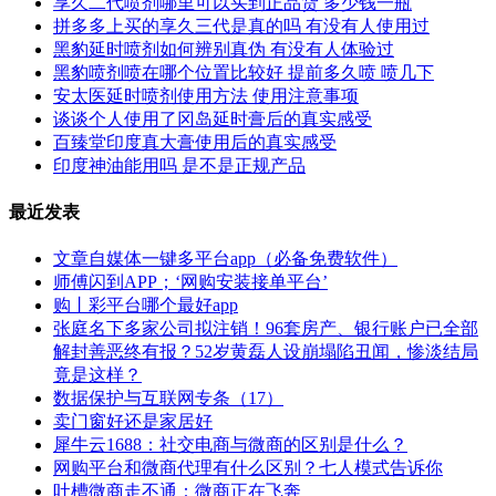
享久二代喷剂哪里可以买到正品货 多少钱一瓶
拼多多上买的享久三代是真的吗 有没有人使用过
黑豹延时喷剂如何辨别真伪 有没有人体验过
黑豹喷剂喷在哪个位置比较好 提前多久喷 喷几下
安太医延时喷剂使用方法 使用注意事项
谈谈个人使用了冈岛延时膏后的真实感受
百臻堂印度真大膏使用后的真实感受
印度神油能用吗 是不是正规产品
最近发表
文章自媒体一键多平台app（必备免费软件）
师傅闪到APP；‘网购安装接单平台’
购丨彩平台哪个最好app
张庭名下多家公司拟注销！96套房产、银行账户已全部
解封善恶终有报？52岁黄磊人设崩塌陷丑闻，惨淡结局
竟是这样？
数据保护与互联网专条（17）
卖门窗好还是家居好
犀牛云1688：社交电商与微商的区别是什么？
网购平台和微商代理有什么区别？七人模式告诉你
吐槽微商走不通：微商正在飞奔