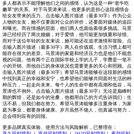
多人都表示不能理解他们之间的感情，认为这是一种“老牛吃
嫩草”的关系。对于马景涛来说，他更多的是担心这段感情会
给女友带来的压力。点击输入图片描述（最多30字）作为公众
人物的女友，她不仅要面对公众的评价，还要面对媒体的追踪
和曝光。而在情感的层面，他们两人也面临着很多挑战。马景
涛已经经历了两次婚姻，对于爱情，他可能更加慎重和珍惜。
而对于这位年轻的女友来说，她可能还在追求激情和冒险。点
击输入图片描述（最多30字）两人在价值观、生活习惯上都可
能存在很大的差异。马景涛的家庭和经济压力也是他们不能忽
视的问题。他有两个正在国际学校上学的儿子，学费是一笔不
小的开销。而他自己的身体状况也需要更多的关心和照顾。点
击输入图片描述（最多30字）希望马景涛能够在这段新的感情
中找到真正的幸福和安宁，也希望他们能够共同面对生活的种
种压力，一起走向未来。每个人的生命中都有高潮和低谷，马
景涛也不例外。点击输入图片描述（最多30字）无论是巅峰时
期的辉煌，还是如今的沧桑，他都用自己的方式告诉我们：生
活不易，但我们都在努力。希望马景涛能够多注重身体，为家
庭为事业，都要身体健康。岁月虽然不饶人，但真诚与努力，
总会得到应有的回报。
更多品牌真实体验、使用方法与风险解析，已整理在：
享久延时喷剂
｜
宵战延时喷剂
｜
2H2D延时喷剂
｜
夜劲延时