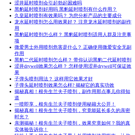
涩井延时喷剂会引起勃起困难吗
黑豹延时喷剂好用吗 黑豹延时喷剂有什么作用？
久皇延时喷剂有效果吗？ 为您分析产品的主要成分
龙水延时喷剂怎么用效果好？ 注意龙水延时喷剂的副作
用
黑豹延时喷剂怎么样？ 黑豹延时喷剂适用人群及注意事
项
微爱男士外用喷剂危害是什么？ 正确使用微爱安全无副
作用
黑豹二代延时喷剂怎么样？ 带你认识黑豹二代延时喷剂
涩井drywell效果怎么样？ 怎样使用涩井drywell可保证效
果
子弹头喷剂用法？ 这样用它效果才好
子弹头延时喷剂效果怎么样? 揭秘它的真实功效
揭秘真相！根先生兰夫子喷剂，副作用那点事儿你得知
道
一喷即享，根先生兰夫子喷剂使用秘籍大公开！
揭秘真相！根先生兰夫子喷剂，究竟能延长多久的亲密
时光？
亲测揭秘！根先生兰夫子喷剂，效果究竟如何？我的真
实体验告诉你！