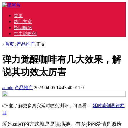
首页
热门文章
疑问解惑
牛牛说喷剂
›
首页
›
产品推广
›
正文
弹力觉醒咖啡有几大效果，解
说其功效太厉害
admin
产品推广
2023-04-05 14:43:40
911
0
👉 想了解更多真实延时喷剂测评，可查看：
延时喷剂测评栏
目
爱她zui好的方式就是是填满她。有多少的爱情是败给