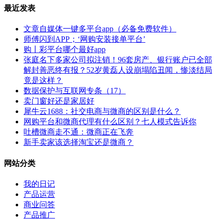
最近发表
文章自媒体一键多平台app（必备免费软件）
师傅闪到APP；‘网购安装接单平台’
购丨彩平台哪个最好app
张庭名下多家公司拟注销！96套房产、银行账户已全部
解封善恶终有报？52岁黄磊人设崩塌陷丑闻，惨淡结局
竟是这样？
数据保护与互联网专条（17）
卖门窗好还是家居好
犀牛云1688：社交电商与微商的区别是什么？
网购平台和微商代理有什么区别？七人模式告诉你
吐槽微商走不通：微商正在飞奔
新手卖家该选择淘宝还是微商？
网站分类
我的日记
产品运营
商业问答
产品推广