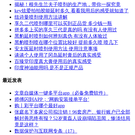
揭秘！根先生兰夫子喷剂的生产地，带你一探究竟
key炫爱拍拍胶能延时多久 看看我用后的感受就知道了
纽诗曼喷剂使用方法讲解
享久二代喷剂哪里可以买到正品货 多少钱一瓶
拼多多上买的享久三代是真的吗 有没有人使用过
黑豹延时喷剂如何辨别真伪 有没有人体验过
黑豹喷剂喷在哪个位置比较好 提前多久喷 喷几下
安太医延时喷剂使用方法 使用注意事项
谈谈个人使用了冈岛延时膏后的真实感受
百臻堂印度真大膏使用后的真实感受
印度神油能用吗 是不是正规产品
最近发表
文章自媒体一键多平台app（必备免费软件）
师傅闪到APP；‘网购安装接单平台’
购丨彩平台哪个最好app
张庭名下多家公司拟注销！96套房产、银行账户已全部
解封善恶终有报？52岁黄磊人设崩塌陷丑闻，惨淡结局
竟是这样？
数据保护与互联网专条（17）