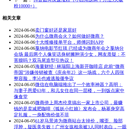
粉10000+）
相关文章
2024-06-06
卖门窗好还是家居好
2024-06-06
为什么微商会火？如何做好微商？
2024-06-06
十大维修接单平台，师傅闪到APP
2024-06-06
戛纳电影节红毯 已经成为微商年会之戛纳分
会场 最后两个人像笑话身材臃肿演少女，网友质疑：不
害臊吗？双马尾造型引热议！
2024-06-05
海量财经 | 林瑞阳上海新开咖啡店 此前“微商
帝国”涉嫌传销被查《庆余年2》这一场戏，六个人四张
整容脸，李沁也难逃脸僵争议
2024-06-05
微信在电脑端推出了一个效率神器？高明：
与妻子恩爱63年，和儿女住在同一层楼，一到饭点家中
像食堂
2024-06-05
微商傍上周杰伦竟搞出一家上市公司，最赚
钱的是卖减肥咖啡《狐妖小红娘》发布会，杨幂身穿高
定礼服，一身配饰价值不菲
2024-06-05
61岁马景涛为微商站台太掉价，嘴歪、脸部
浮肿，疑医美失败！广州女孩相亲被3人同时表白，一眼