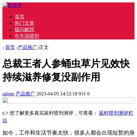
首页
热门文章
疑问解惑
牛牛说喷剂
›
首页
›
产品推广
›
正文
总裁王者人参蛹虫草片见效快
持续滋养修复没副作用
admin
产品推广
2023-04-05 14:52:18
931
0
👉 想了解更多真实延时喷剂测评，可查看：
延时喷剂测评栏
目
如今，工作和生活节奏太快，很多人都会出现短暂的身