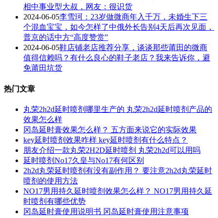
相中事业型大叔，网友：很识货
2024-06-05
李雪珂：23岁做微商年入千万，未婚生下三
个混血宝宝，如今怎样了中俄外长告别4天后再次见面，
普京的话中方“高度赞赏”
2024-06-05
鞋店铺老店推荐分享，谈谈那些莆田的微商
值得信赖吗？有什么良心的鞋子老店？我来告诉你，避
免莆田坑货
热门文章
丸荣2h2d延时喷剂哪里生产的 丸荣2h2d延时喷剂产品的
效果怎么样
冈岛延时膏效果怎么样？ 五方面来说它的实际效果
key延时喷剂效果咋样 key延时喷剂有什么特点？
朋友介绍一款丸荣2H2D延时喷剂 丸荣2h2d可以用吗
延时喷剂No17久皇与No17有何区别
2h2d丸荣延时喷剂有没有副作用？ 要注意2h2d丸荣延时
喷剂的使用方法
NO17男用持久延时喷剂效果怎么样？ NO17男用持久延
时喷剂有哪些优势
冈岛延时膏使用说明书 冈岛延时膏使用注意事项