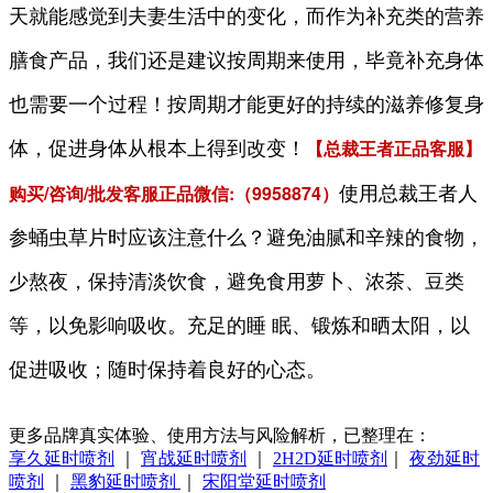
天就能感觉到夫妻生活中的变化，而作为补充类的营养
膳食产品，我们还是建议按周期来使用，毕竟补充身体
也需要一个过程！按周期才能更好的持续的滋养修复身
【
正品客服】
体，促进身体从根本上得到改变！
总裁王者
购买/咨询/批发
客服正品微信:（9958874）
使用总裁王者人
参蛹虫草片时应该注意什么？避免油腻和辛辣的食物，
少熬夜，保持清淡饮食，避免食用萝卜、浓茶、豆类
等，以免影响吸收。充足的睡 眠、锻炼和晒太阳，以
促进吸收；随时保持着良好的心态。
更多品牌真实体验、使用方法与风险解析，已整理在：
享久延时喷剂
｜
宵战延时喷剂
｜
2H2D延时喷剂
｜
夜劲延时
喷剂
｜
黑豹延时喷剂
｜
宋阳堂延时喷剂