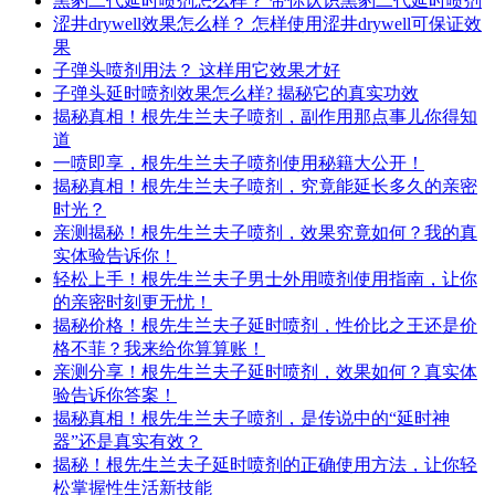
黑豹二代延时喷剂怎么样？ 带你认识黑豹二代延时喷剂
涩井drywell效果怎么样？ 怎样使用涩井drywell可保证效
果
子弹头喷剂用法？ 这样用它效果才好
子弹头延时喷剂效果怎么样? 揭秘它的真实功效
揭秘真相！根先生兰夫子喷剂，副作用那点事儿你得知
道
一喷即享，根先生兰夫子喷剂使用秘籍大公开！
揭秘真相！根先生兰夫子喷剂，究竟能延长多久的亲密
时光？
亲测揭秘！根先生兰夫子喷剂，效果究竟如何？我的真
实体验告诉你！
轻松上手！根先生兰夫子男士外用喷剂使用指南，让你
的亲密时刻更无忧！
揭秘价格！根先生兰夫子延时喷剂，性价比之王还是价
格不菲？我来给你算算账！
亲测分享！根先生兰夫子延时喷剂，效果如何？真实体
验告诉你答案！
揭秘真相！根先生兰夫子喷剂，是传说中的“延时神
器”还是真实有效？
揭秘！根先生兰夫子延时喷剂的正确使用方法，让你轻
松掌握性生活新技能