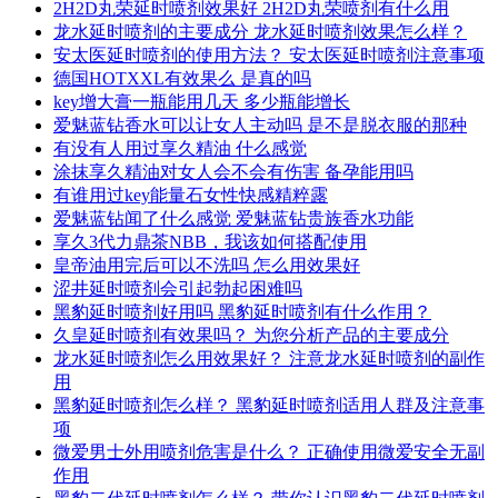
2H2D丸荣延时喷剂效果好 2H2D丸荣喷剂有什么用
龙水延时喷剂的主要成分 龙水延时喷剂效果怎么样？
安太医延时喷剂的使用方法？ 安太医延时喷剂注意事项
德国HOTXXL有效果么 是真的吗
key增大膏一瓶能用几天 多少瓶能增长
爱魅蓝钻香水可以让女人主动吗 是不是脱衣服的那种
有没有人用过享久精油 什么感觉
涂抹享久精油对女人会不会有伤害 备孕能用吗
有谁用过key能量石女性快感精粹露
爱魅蓝钻闻了什么感觉 爱魅蓝钻贵族香水功能
享久3代力鼎茶NBB，我该如何搭配使用
皇帝油用完后可以不洗吗 怎么用效果好
涩井延时喷剂会引起勃起困难吗
黑豹延时喷剂好用吗 黑豹延时喷剂有什么作用？
久皇延时喷剂有效果吗？ 为您分析产品的主要成分
龙水延时喷剂怎么用效果好？ 注意龙水延时喷剂的副作
用
黑豹延时喷剂怎么样？ 黑豹延时喷剂适用人群及注意事
项
微爱男士外用喷剂危害是什么？ 正确使用微爱安全无副
作用