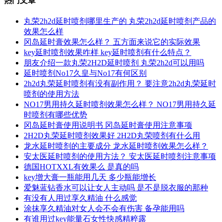
热门文章
丸荣2h2d延时喷剂哪里生产的 丸荣2h2d延时喷剂产品的
效果怎么样
冈岛延时膏效果怎么样？ 五方面来说它的实际效果
key延时喷剂效果咋样 key延时喷剂有什么特点？
朋友介绍一款丸荣2H2D延时喷剂 丸荣2h2d可以用吗
延时喷剂No17久皇与No17有何区别
2h2d丸荣延时喷剂有没有副作用？ 要注意2h2d丸荣延时
喷剂的使用方法
NO17男用持久延时喷剂效果怎么样？ NO17男用持久延
时喷剂有哪些优势
冈岛延时膏使用说明书 冈岛延时膏使用注意事项
2H2D丸荣延时喷剂效果好 2H2D丸荣喷剂有什么用
龙水延时喷剂的主要成分 龙水延时喷剂效果怎么样？
安太医延时喷剂的使用方法？ 安太医延时喷剂注意事项
德国HOTXXL有效果么 是真的吗
key增大膏一瓶能用几天 多少瓶能增长
爱魅蓝钻香水可以让女人主动吗 是不是脱衣服的那种
有没有人用过享久精油 什么感觉
涂抹享久精油对女人会不会有伤害 备孕能用吗
有谁用过key能量石女性快感精粹露