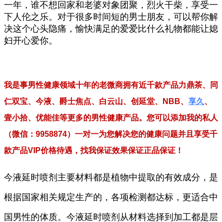
一年，谁不想回家和老婆对象团聚，烈火干柴，享受一
下人伦之乐。对于很多时间短的男士朋友，可以帮你解
决这个心头隐痛，愉快满足的爱爱比什么礼物都能让媳
妇开心爱你。
我是事男性健康领域十年的老微商拥有近千款产品力鼎茶、同
仁双宝、今液、爵士焦点、白云山、创延堂、NBB、
享久
、
壹小拾、优能佳等更多的男性健康产品。您可以添加我的私人
（微
信：9958874）一对一为您解决您的健康问题并且享受千
款产品VIP价格待遇，找我保证效果保证正品保证！
今液延时喷剂主要材料都是植物中提取的有效成分，是
根据国家相关规定生产的，各项检测都达标，更适合中
国男性的体质。今液延时喷剂从材料选择到加工都是层