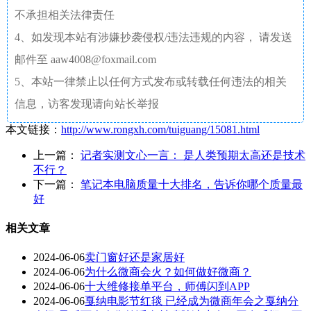
不承担相关法律责任
4、如发现本站有涉嫌抄袭侵权/违法违规的内容， 请发送
邮件至 aaw4008@foxmail.com
5、本站一律禁止以任何方式发布或转载任何违法的相关
信息，访客发现请向站长举报
本文链接：
http://www.rongxh.com/tuiguang/15081.html
上一篇：
记者实测文心一言： 是人类预期太高还是技术
不行？
下一篇：
笔记本电脑质量十大排名，告诉你哪个质量最
好
相关文章
2024-06-06
卖门窗好还是家居好
2024-06-06
为什么微商会火？如何做好微商？
2024-06-06
十大维修接单平台，师傅闪到APP
2024-06-06
戛纳电影节红毯 已经成为微商年会之戛纳分