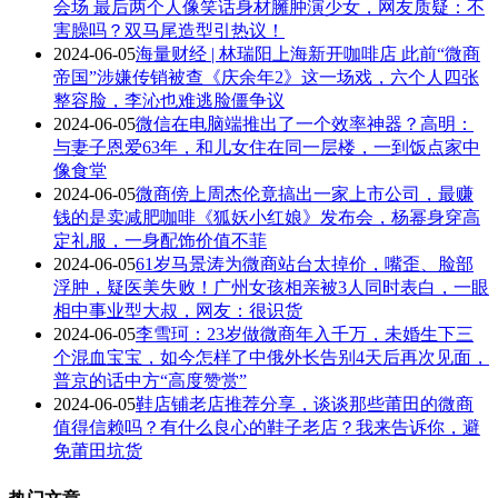
会场 最后两个人像笑话身材臃肿演少女，网友质疑：不
害臊吗？双马尾造型引热议！
2024-06-05
海量财经 | 林瑞阳上海新开咖啡店 此前“微商
帝国”涉嫌传销被查《庆余年2》这一场戏，六个人四张
整容脸，李沁也难逃脸僵争议
2024-06-05
微信在电脑端推出了一个效率神器？高明：
与妻子恩爱63年，和儿女住在同一层楼，一到饭点家中
像食堂
2024-06-05
微商傍上周杰伦竟搞出一家上市公司，最赚
钱的是卖减肥咖啡《狐妖小红娘》发布会，杨幂身穿高
定礼服，一身配饰价值不菲
2024-06-05
61岁马景涛为微商站台太掉价，嘴歪、脸部
浮肿，疑医美失败！广州女孩相亲被3人同时表白，一眼
相中事业型大叔，网友：很识货
2024-06-05
李雪珂：23岁做微商年入千万，未婚生下三
个混血宝宝，如今怎样了中俄外长告别4天后再次见面，
普京的话中方“高度赞赏”
2024-06-05
鞋店铺老店推荐分享，谈谈那些莆田的微商
值得信赖吗？有什么良心的鞋子老店？我来告诉你，避
免莆田坑货