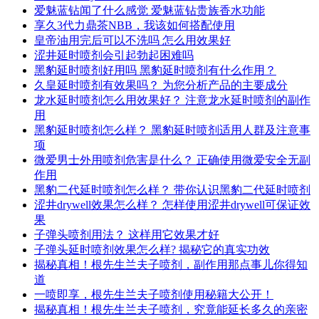
爱魅蓝钻闻了什么感觉 爱魅蓝钻贵族香水功能
享久3代力鼎茶NBB，我该如何搭配使用
皇帝油用完后可以不洗吗 怎么用效果好
涩井延时喷剂会引起勃起困难吗
黑豹延时喷剂好用吗 黑豹延时喷剂有什么作用？
久皇延时喷剂有效果吗？ 为您分析产品的主要成分
龙水延时喷剂怎么用效果好？ 注意龙水延时喷剂的副作
用
黑豹延时喷剂怎么样？ 黑豹延时喷剂适用人群及注意事
项
微爱男士外用喷剂危害是什么？ 正确使用微爱安全无副
作用
黑豹二代延时喷剂怎么样？ 带你认识黑豹二代延时喷剂
涩井drywell效果怎么样？ 怎样使用涩井drywell可保证效
果
子弹头喷剂用法？ 这样用它效果才好
子弹头延时喷剂效果怎么样? 揭秘它的真实功效
揭秘真相！根先生兰夫子喷剂，副作用那点事儿你得知
道
一喷即享，根先生兰夫子喷剂使用秘籍大公开！
揭秘真相！根先生兰夫子喷剂，究竟能延长多久的亲密