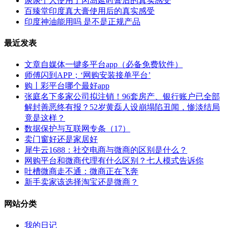
谈谈个人使用了冈岛延时膏后的真实感受
百臻堂印度真大膏使用后的真实感受
印度神油能用吗 是不是正规产品
最近发表
文章自媒体一键多平台app（必备免费软件）
师傅闪到APP；‘网购安装接单平台’
购丨彩平台哪个最好app
张庭名下多家公司拟注销！96套房产、银行账户已全部
解封善恶终有报？52岁黄磊人设崩塌陷丑闻，惨淡结局
竟是这样？
数据保护与互联网专条（17）
卖门窗好还是家居好
犀牛云1688：社交电商与微商的区别是什么？
网购平台和微商代理有什么区别？七人模式告诉你
吐槽微商走不通：微商正在飞奔
新手卖家该选择淘宝还是微商？
网站分类
我的日记