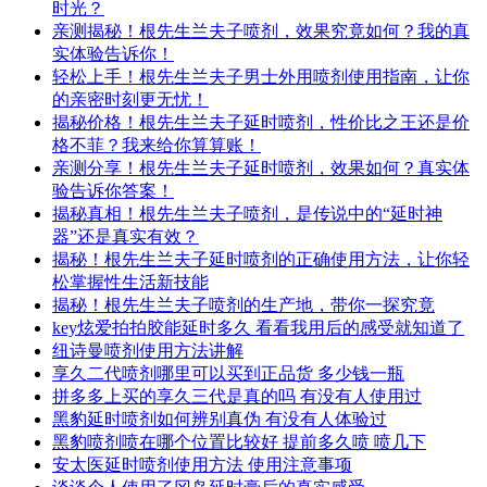
时光？
亲测揭秘！根先生兰夫子喷剂，效果究竟如何？我的真
实体验告诉你！
轻松上手！根先生兰夫子男士外用喷剂使用指南，让你
的亲密时刻更无忧！
揭秘价格！根先生兰夫子延时喷剂，性价比之王还是价
格不菲？我来给你算算账！
亲测分享！根先生兰夫子延时喷剂，效果如何？真实体
验告诉你答案！
揭秘真相！根先生兰夫子喷剂，是传说中的“延时神
器”还是真实有效？
揭秘！根先生兰夫子延时喷剂的正确使用方法，让你轻
松掌握性生活新技能
揭秘！根先生兰夫子喷剂的生产地，带你一探究竟
key炫爱拍拍胶能延时多久 看看我用后的感受就知道了
纽诗曼喷剂使用方法讲解
享久二代喷剂哪里可以买到正品货 多少钱一瓶
拼多多上买的享久三代是真的吗 有没有人使用过
黑豹延时喷剂如何辨别真伪 有没有人体验过
黑豹喷剂喷在哪个位置比较好 提前多久喷 喷几下
安太医延时喷剂使用方法 使用注意事项