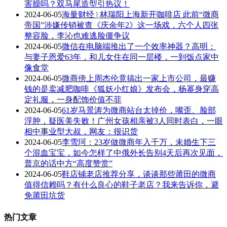
害臊吗？双马尾造型引热议！
2024-06-05
海量财经 | 林瑞阳上海新开咖啡店 此前“微商
帝国”涉嫌传销被查《庆余年2》这一场戏，六个人四张
整容脸，李沁也难逃脸僵争议
2024-06-05
微信在电脑端推出了一个效率神器？高明：
与妻子恩爱63年，和儿女住在同一层楼，一到饭点家中
像食堂
2024-06-05
微商傍上周杰伦竟搞出一家上市公司，最赚
钱的是卖减肥咖啡《狐妖小红娘》发布会，杨幂身穿高
定礼服，一身配饰价值不菲
2024-06-05
61岁马景涛为微商站台太掉价，嘴歪、脸部
浮肿，疑医美失败！广州女孩相亲被3人同时表白，一眼
相中事业型大叔，网友：很识货
2024-06-05
李雪珂：23岁做微商年入千万，未婚生下三
个混血宝宝，如今怎样了中俄外长告别4天后再次见面，
普京的话中方“高度赞赏”
2024-06-05
鞋店铺老店推荐分享，谈谈那些莆田的微商
值得信赖吗？有什么良心的鞋子老店？我来告诉你，避
免莆田坑货
热门文章