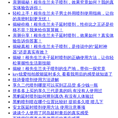
亲测揭秘！根先生兰夫子喷剂，效果究竟如何？我的真
实体验告诉你！
轻松上手！根先生兰夫子男士外用喷剂使用指南，让你
的亲密时刻更无忧！
揭秘价格！根先生兰夫子延时喷剂，性价比之王还是价
格不菲？我来给你算算账！
亲测分享！根先生兰夫子延时喷剂，效果如何？真实体
验告诉你答案！
揭秘真相！根先生兰夫子喷剂，是传说中的“延时神
器”还是真实有效？
揭秘！根先生兰夫子延时喷剂的正确使用方法，让你轻
松掌握性生活新技能
揭秘！根先生兰夫子喷剂的生产地，带你一探究竟
key炫爱拍拍胶能延时多久 看看我用后的感受就知道了
纽诗曼喷剂使用方法讲解
享久二代喷剂哪里可以买到正品货 多少钱一瓶
拼多多上买的享久三代是真的吗 有没有人使用过
黑豹延时喷剂如何辨别真伪 有没有人体验过
黑豹喷剂喷在哪个位置比较好 提前多久喷 喷几下
安太医延时喷剂使用方法 使用注意事项
谈谈个人使用了冈岛延时膏后的真实感受