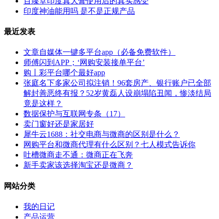
百臻堂印度真大膏使用后的真实感受
印度神油能用吗 是不是正规产品
最近发表
文章自媒体一键多平台app（必备免费软件）
师傅闪到APP；‘网购安装接单平台’
购丨彩平台哪个最好app
张庭名下多家公司拟注销！96套房产、银行账户已全部
解封善恶终有报？52岁黄磊人设崩塌陷丑闻，惨淡结局
竟是这样？
数据保护与互联网专条（17）
卖门窗好还是家居好
犀牛云1688：社交电商与微商的区别是什么？
网购平台和微商代理有什么区别？七人模式告诉你
吐槽微商走不通：微商正在飞奔
新手卖家该选择淘宝还是微商？
网站分类
我的日记
产品运营