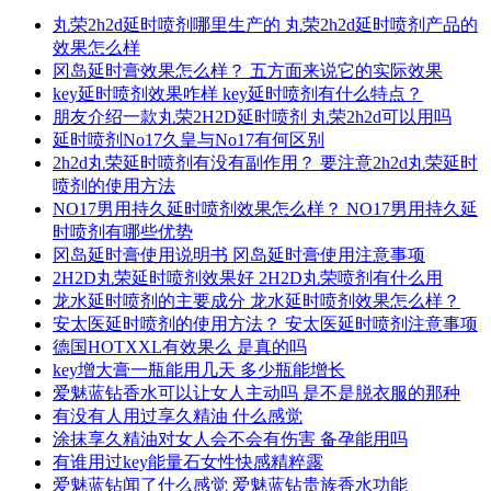
丸荣2h2d延时喷剂哪里生产的 丸荣2h2d延时喷剂产品的
效果怎么样
冈岛延时膏效果怎么样？ 五方面来说它的实际效果
key延时喷剂效果咋样 key延时喷剂有什么特点？
朋友介绍一款丸荣2H2D延时喷剂 丸荣2h2d可以用吗
延时喷剂No17久皇与No17有何区别
2h2d丸荣延时喷剂有没有副作用？ 要注意2h2d丸荣延时
喷剂的使用方法
NO17男用持久延时喷剂效果怎么样？ NO17男用持久延
时喷剂有哪些优势
冈岛延时膏使用说明书 冈岛延时膏使用注意事项
2H2D丸荣延时喷剂效果好 2H2D丸荣喷剂有什么用
龙水延时喷剂的主要成分 龙水延时喷剂效果怎么样？
安太医延时喷剂的使用方法？ 安太医延时喷剂注意事项
德国HOTXXL有效果么 是真的吗
key增大膏一瓶能用几天 多少瓶能增长
爱魅蓝钻香水可以让女人主动吗 是不是脱衣服的那种
有没有人用过享久精油 什么感觉
涂抹享久精油对女人会不会有伤害 备孕能用吗
有谁用过key能量石女性快感精粹露
爱魅蓝钻闻了什么感觉 爱魅蓝钻贵族香水功能