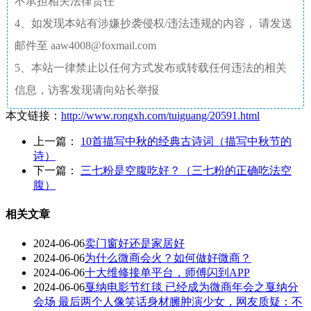
不承担相关法律责任
4、如发现本站有涉嫌抄袭侵权/违法违规的内容， 请发送
邮件至 aaw4008@foxmail.com
5、本站一律禁止以任何方式发布或转载任何违法的相关
信息，访客发现请向站长举报
本文链接：
http://www.rongxh.com/tuiguang/20591.html
上一篇：
10首描写中秋的经典古诗词（描写中秋节的
诗）
下一篇：
三七粉是空腹吃好？（三七粉的正确吃法空
腹）
相关文章
2024-06-06
卖门窗好还是家居好
2024-06-06
为什么微商会火？如何做好微商？
2024-06-06
十大维修接单平台，师傅闪到APP
2024-06-06
戛纳电影节红毯 已经成为微商年会之戛纳分
会场 最后两个人像笑话身材臃肿演少女，网友质疑：不