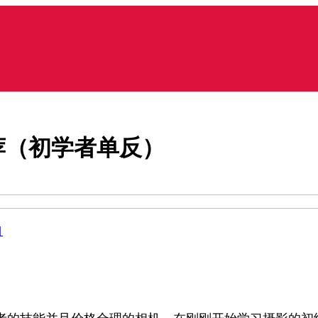
荐（初学者单反）
目