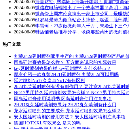
2024-06-05
海量财经 | 林瑞阳上海新开咖啡店 此前“微
2024-06-05
微信在电脑端推出了一个效率神器？高明：与
2024-06-05
微商傍上周杰伦竟搞出一家上市公司，最赚钱
2024-06-05
61岁马景涛为微商站台太掉价，嘴歪、脸部
2024-06-05
李雪珂：23岁做微商年入千万，未婚生下三个
2024-06-05
鞋店铺老店推荐分享，谈谈那些莆田的微商值
热门文章
丸荣2h2d延时喷剂哪里生产的 丸荣2h2d延时喷剂产品的
冈岛延时膏效果怎么样？ 五方面来说它的实际效果
key延时喷剂效果咋样 key延时喷剂有什么特点？
朋友介绍一款丸荣2H2D延时喷剂 丸荣2h2d可以用吗
延时喷剂No17久皇与No17有何区别
2h2d丸荣延时喷剂有没有副作用？ 要注意2h2d丸荣延
NO17男用持久延时喷剂效果怎么样？ NO17男用持久
冈岛延时膏使用说明书 冈岛延时膏使用注意事项
2H2D丸荣延时喷剂效果好 2H2D丸荣喷剂有什么用
龙水延时喷剂的主要成分 龙水延时喷剂效果怎么样？
安太医延时喷剂的使用方法？ 安太医延时喷剂注意事项
德国HOTXXL有效果么 是真的吗
key增大膏一瓶能用几天 多少瓶能增长