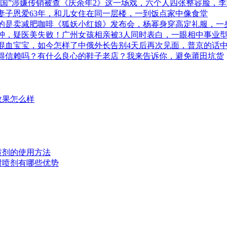
商帝国”涉嫌传销被查《庆余年2》这一场戏，六个人四张整容脸，
妻子恩爱63年，和儿女住在同一层楼，一到饭点家中像食堂
的是卖减肥咖啡《狐妖小红娘》发布会，杨幂身穿高定礼服，一
浮肿，疑医美失败！广州女孩相亲被3人同时表白，一眼相中事业
混血宝宝，如今怎样了中俄外长告别4天后再次见面，普京的话中
得信赖吗？有什么良心的鞋子老店？我来告诉你，避免莆田坑货
效果怎么样
时喷剂的使用方法
延时喷剂有哪些优势