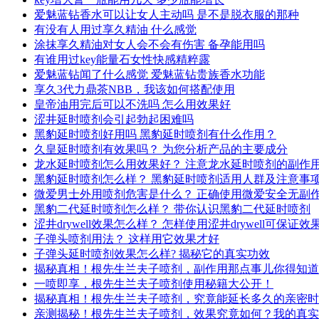
爱魅蓝钻香水可以让女人主动吗 是不是脱衣服的那种
有没有人用过享久精油 什么感觉
涂抹享久精油对女人会不会有伤害 备孕能用吗
有谁用过key能量石女性快感精粹露
爱魅蓝钻闻了什么感觉 爱魅蓝钻贵族香水功能
享久3代力鼎茶NBB，我该如何搭配使用
皇帝油用完后可以不洗吗 怎么用效果好
涩井延时喷剂会引起勃起困难吗
黑豹延时喷剂好用吗 黑豹延时喷剂有什么作用？
久皇延时喷剂有效果吗？ 为您分析产品的主要成分
龙水延时喷剂怎么用效果好？ 注意龙水延时喷剂的副作
黑豹延时喷剂怎么样？ 黑豹延时喷剂适用人群及注意事
微爱男士外用喷剂危害是什么？ 正确使用微爱安全无副
黑豹二代延时喷剂怎么样？ 带你认识黑豹二代延时喷剂
涩井drywell效果怎么样？ 怎样使用涩井drywell可保证效
子弹头喷剂用法？ 这样用它效果才好
子弹头延时喷剂效果怎么样? 揭秘它的真实功效
揭秘真相！根先生兰夫子喷剂，副作用那点事儿你得知道
一喷即享，根先生兰夫子喷剂使用秘籍大公开！
揭秘真相！根先生兰夫子喷剂，究竟能延长多久的亲密时
亲测揭秘！根先生兰夫子喷剂，效果究竟如何？我的真实