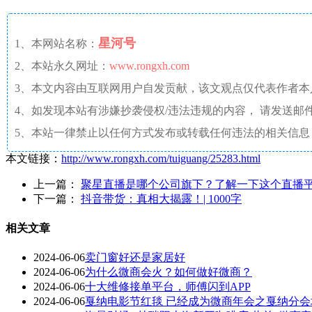
星河号
1、本网站名称：
2、本站永久网址：
www.rongxh.com
3、本文内容由互联网用户自发贡献，该文观点仅代表作者
4、如发现本站有涉嫌抄袭侵权/违法违规的内容， 请发送邮件至 aaw4
5、本站一律禁止以任何方式发布或转载任何违法的相关信息
本文链接：
http://www.rongxh.com/tuiguang/25283.html
上一篇：
聚星直播是哪个公司旗下？了解一下这个直播
下一篇：
抖音带货：真相大揭露！| 1000字
相关文章
2024-06-06
卖门窗好还是家居好
2024-06-06
为什么微商会火？如何做好微商？
2024-06-06
十大维修接单平台，师傅闪到APP
2024-06-06
戛纳电影节红毯 已经成为微商年会之戛纳分