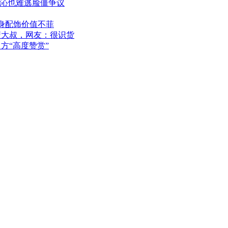
李沁也难逃脸僵争议
身配饰价值不菲
型大叔，网友：很识货
方“高度赞赏”