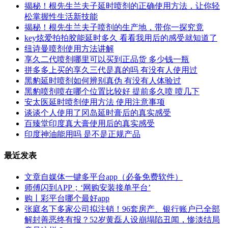
揭秘！根先生兰夫子延时喷剂的正确使用方法，让你轻
松掌握性生活新技能
揭秘！根先生兰夫子喷剂的生产地，带你一探究竟
key炫爱拍拍胶能延时多久 看看我用后的感受就知道了
纽诗曼喷剂使用方法讲解
享久二代喷剂哪里可以买到正品货 多少钱一瓶
拼多多上买的享久三代是真的吗 有没有人使用过
黑豹延时喷剂如何辨别真伪 有没有人体验过
黑豹喷剂喷在哪个位置比较好 提前多久喷 喷几下
安太医延时喷剂使用方法 使用注意事项
谈谈个人使用了冈岛延时膏后的真实感受
百臻堂印度真大膏使用后的真实感受
印度神油能用吗 是不是正规产品
最近发表
文章自媒体一键多平台app（必备免费软件）
师傅闪到APP；‘网购安装接单平台’
购丨彩平台哪个最好app
张庭名下多家公司拟注销！96套房产、银行账户已全部
解封善恶终有报？52岁黄磊人设崩塌陷丑闻，惨淡结局