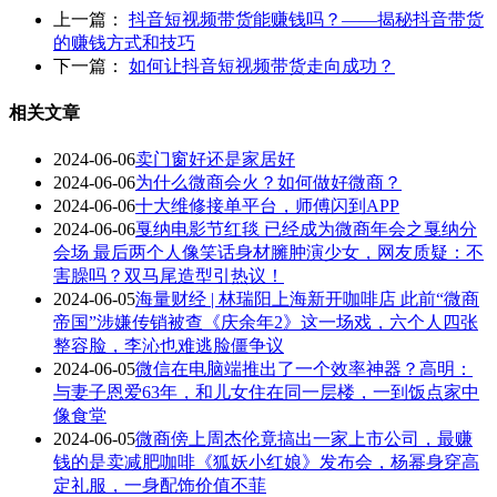
上一篇：
抖音短视频带货能赚钱吗？——揭秘抖音带货
的赚钱方式和技巧
下一篇：
如何让抖音短视频带货走向成功？
相关文章
2024-06-06
卖门窗好还是家居好
2024-06-06
为什么微商会火？如何做好微商？
2024-06-06
十大维修接单平台，师傅闪到APP
2024-06-06
戛纳电影节红毯 已经成为微商年会之戛纳分
会场 最后两个人像笑话身材臃肿演少女，网友质疑：不
害臊吗？双马尾造型引热议！
2024-06-05
海量财经 | 林瑞阳上海新开咖啡店 此前“微商
帝国”涉嫌传销被查《庆余年2》这一场戏，六个人四张
整容脸，李沁也难逃脸僵争议
2024-06-05
微信在电脑端推出了一个效率神器？高明：
与妻子恩爱63年，和儿女住在同一层楼，一到饭点家中
像食堂
2024-06-05
微商傍上周杰伦竟搞出一家上市公司，最赚
钱的是卖减肥咖啡《狐妖小红娘》发布会，杨幂身穿高
定礼服，一身配饰价值不菲