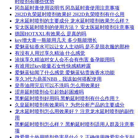
时喷剂有哪些优势
冈岛延时膏使用说明书 冈岛延时膏使用注意事项
2H2D丸荣延时喷剂效果好 2H2D丸荣喷剂有什么用
龙水延时喷剂的主要成分 龙水延时喷剂效果怎么样？
安太医延时喷剂的使用方法？ 安太医延时喷剂注意事项
德国HOTXXL有效果么 是真的吗
key增大膏一瓶能用几天 多少瓶能增长
爱魅蓝钻香水可以让女人主动吗 是不是脱衣服的那种
有没有人用过享久精油 什么感觉
涂抹享久精油对女人会不会有伤害 备孕能用吗
有谁用过key能量石女性快感精粹露
爱魅蓝钻闻了什么感觉 爱魅蓝钻贵族香水功能
享久3代力鼎茶NBB，我该如何搭配使用
皇帝油用完后可以不洗吗 怎么用效果好
涩井延时喷剂会引起勃起困难吗
黑豹延时喷剂好用吗 黑豹延时喷剂有什么作用？
久皇延时喷剂有效果吗？ 为您分析产品的主要成分
龙水延时喷剂怎么用效果好？ 注意龙水延时喷剂的副作
用
黑豹延时喷剂怎么样？ 黑豹延时喷剂适用人群及注意事
项
微爱男士外用喷剂危害是什么？ 正确使用微爱安全无副