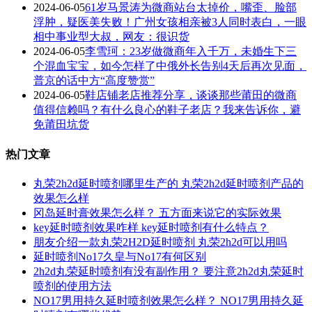
2024-06-05
61岁马景涛为微商站台太掉价，嘴歪、脸部
浮肿，疑医美失败！广州女孩相亲被3人同时表白，一眼
相中事业型大叔，网友：很识货
2024-06-05
李雪珂：23岁做微商年入千万，未婚生下三
个混血宝宝，如今怎样了中俄外长告别4天后再次见面，
普京的话中方“高度赞赏”
2024-06-05
鞋店铺老店推荐分享，谈谈那些莆田的微商
值得信赖吗？有什么良心的鞋子老店？我来告诉你，避
免莆田坑货
热门文章
丸荣2h2d延时喷剂哪里生产的 丸荣2h2d延时喷剂产品的
效果怎么样
冈岛延时膏效果怎么样？ 五方面来说它的实际效果
key延时喷剂效果咋样 key延时喷剂有什么特点？
朋友介绍一款丸荣2H2D延时喷剂 丸荣2h2d可以用吗
延时喷剂No17久皇与No17有何区别
2h2d丸荣延时喷剂有没有副作用？ 要注意2h2d丸荣延时
喷剂的使用方法
NO17男用持久延时喷剂效果怎么样？ NO17男用持久延