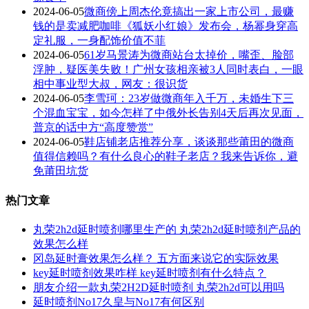
2024-06-05
微商傍上周杰伦竟搞出一家上市公司，最赚
钱的是卖减肥咖啡《狐妖小红娘》发布会，杨幂身穿高
定礼服，一身配饰价值不菲
2024-06-05
61岁马景涛为微商站台太掉价，嘴歪、脸部
浮肿，疑医美失败！广州女孩相亲被3人同时表白，一眼
相中事业型大叔，网友：很识货
2024-06-05
李雪珂：23岁做微商年入千万，未婚生下三
个混血宝宝，如今怎样了中俄外长告别4天后再次见面，
普京的话中方“高度赞赏”
2024-06-05
鞋店铺老店推荐分享，谈谈那些莆田的微商
值得信赖吗？有什么良心的鞋子老店？我来告诉你，避
免莆田坑货
热门文章
丸荣2h2d延时喷剂哪里生产的 丸荣2h2d延时喷剂产品的
效果怎么样
冈岛延时膏效果怎么样？ 五方面来说它的实际效果
key延时喷剂效果咋样 key延时喷剂有什么特点？
朋友介绍一款丸荣2H2D延时喷剂 丸荣2h2d可以用吗
延时喷剂No17久皇与No17有何区别