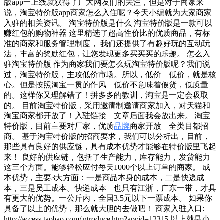
版app一上线就获得了广大网友们的关注，但是对于商家来
说，淘宝特价版app商家怎么入住呢？今天小编就为大家商家
入驻的相关资讯。 淘宝特价版是什么 淘宝特价版是一款可以
赚红包的购物神器 这里精选了超高性价比的优质商品，有标
准的商家和服务管理制度， 我们还提供了有趣好玩的互动玩
法，丰富的奖励红包，让您发现更多买买买的乐趣。 怎么入
驻淘宝特价版 作为商家我们要怎么玩淘宝特价版呢？我们说
过，淘宝特价版，主攻低价市场。所以，低价，低价，就是核
心。但是按照淘宝一贯的作风，低价不意味着假货，低质量
的。这样你又理解错了！拼多多的教训，淘宝是一定会吸取
的。 目前淘宝特价版，采用邀请制邀请商家加入，对天猫和
淘宝商家都开放了！入驻链接，文章后面我会放出来。 淘宝
特价版，目前主要对厂家，优质
品牌
商家开放，全类目都招
商。 基于淘宝特价版的招商要求，我们可以分析出，目前，
那些具有良好的供应链，具有成本优势才能够在特价版里飞起
来！ 良好的供应链，包括了生产能力，库存能力，发货能力
这三个方面。能够轻松应付每天1000个以上订单的商家。 成
本优势，主要3大方面：一是商品本身的成本，二是快递成
本，三是员工成本。快递成本，也只有江浙，广东一带，才具
有更大的优势。一公斤内，全国3.5元以下一票成本。 如果你
具备了以上的优势，那么就大胆的去做吧！ 商家入驻入口:
http://access.taobao.com/introduce.htm?appid=12315 以上就是小