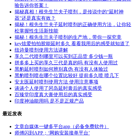
验告诉你答案！
揭秘真相！根先生兰夫子喷剂，是传说中的“延时神
器”还是真实有效？
揭秘！根先生兰夫子延时喷剂的正确使用方法，让你轻
松掌握性生活新技能
揭秘！根先生兰夫子喷剂的生产地，带你一探究竟
key炫爱拍拍胶能延时多久 看看我用后的感受就知道了
纽诗曼喷剂使用方法讲解
享久二代喷剂哪里可以买到正品货 多少钱一瓶
拼多多上买的享久三代是真的吗 有没有人使用过
黑豹延时喷剂如何辨别真伪 有没有人体验过
黑豹喷剂喷在哪个位置比较好 提前多久喷 喷几下
安太医延时喷剂使用方法 使用注意事项
谈谈个人使用了冈岛延时膏后的真实感受
百臻堂印度真大膏使用后的真实感受
印度神油能用吗 是不是正规产品
最近发表
文章自媒体一键多平台app（必备免费软件）
师傅闪到APP；‘网购安装接单平台’