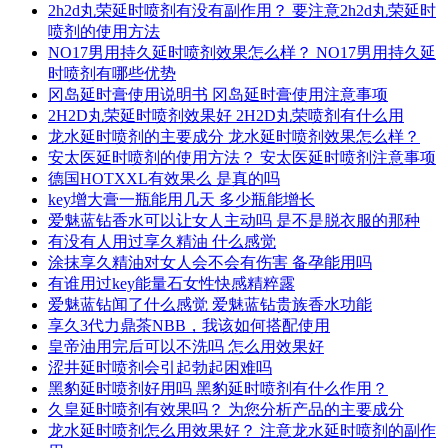
2h2d丸荣延时喷剂有没有副作用？ 要注意2h2d丸荣延时
喷剂的使用方法
NO17男用持久延时喷剂效果怎么样？ NO17男用持久延
时喷剂有哪些优势
冈岛延时膏使用说明书 冈岛延时膏使用注意事项
2H2D丸荣延时喷剂效果好 2H2D丸荣喷剂有什么用
龙水延时喷剂的主要成分 龙水延时喷剂效果怎么样？
安太医延时喷剂的使用方法？ 安太医延时喷剂注意事项
德国HOTXXL有效果么 是真的吗
key增大膏一瓶能用几天 多少瓶能增长
爱魅蓝钻香水可以让女人主动吗 是不是脱衣服的那种
有没有人用过享久精油 什么感觉
涂抹享久精油对女人会不会有伤害 备孕能用吗
有谁用过key能量石女性快感精粹露
爱魅蓝钻闻了什么感觉 爱魅蓝钻贵族香水功能
享久3代力鼎茶NBB，我该如何搭配使用
皇帝油用完后可以不洗吗 怎么用效果好
涩井延时喷剂会引起勃起困难吗
黑豹延时喷剂好用吗 黑豹延时喷剂有什么作用？
久皇延时喷剂有效果吗？ 为您分析产品的主要成分
龙水延时喷剂怎么用效果好？ 注意龙水延时喷剂的副作