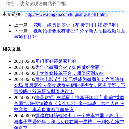
信息，访客发现请向站长举报
本文链接：
http://www.rongxh.com/tuiguang/30481.html
上一篇：
花呗手续费是多少（花呗使用手续费详解）
下一篇：
视频拍摄要求有哪些？分享新人拍摄视频注意
事项和技巧
相关文章
2024-06-06
卖门窗好还是家居好
2024-06-06
为什么微商会火？如何做好微商？
2024-06-06
十大维修接单平台，师傅闪到APP
2024-06-06
戛纳电影节红毯 已经成为微商年会之戛纳分
会场 最后两个人像笑话身材臃肿演少女，网友质疑：不
害臊吗？双马尾造型引热议！
2024-06-05
海量财经 | 林瑞阳上海新开咖啡店 此前“微商
帝国”涉嫌传销被查《庆余年2》这一场戏，六个人四张
整容脸，李沁也难逃脸僵争议
2024-06-05
微信在电脑端推出了一个效率神器？高明：
与妻子恩爱63年，和儿女住在同一层楼，一到饭点家中
像食堂