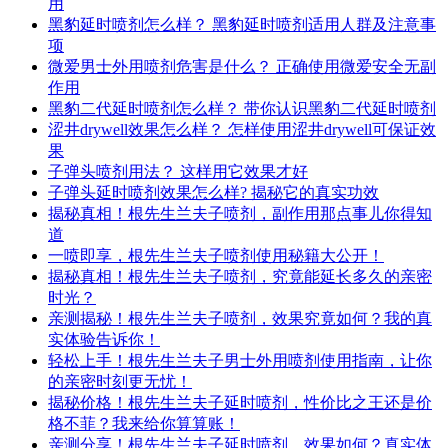
用
黑豹延时喷剂怎么样？ 黑豹延时喷剂适用人群及注意事
项
微爱男士外用喷剂危害是什么？ 正确使用微爱安全无副
作用
黑豹二代延时喷剂怎么样？ 带你认识黑豹二代延时喷剂
涩井drywell效果怎么样？ 怎样使用涩井drywell可保证效
果
子弹头喷剂用法？ 这样用它效果才好
子弹头延时喷剂效果怎么样? 揭秘它的真实功效
揭秘真相！根先生兰夫子喷剂，副作用那点事儿你得知
道
一喷即享，根先生兰夫子喷剂使用秘籍大公开！
揭秘真相！根先生兰夫子喷剂，究竟能延长多久的亲密
时光？
亲测揭秘！根先生兰夫子喷剂，效果究竟如何？我的真
实体验告诉你！
轻松上手！根先生兰夫子男士外用喷剂使用指南，让你
的亲密时刻更无忧！
揭秘价格！根先生兰夫子延时喷剂，性价比之王还是价
格不菲？我来给你算算账！
亲测分享！根先生兰夫子延时喷剂，效果如何？真实体