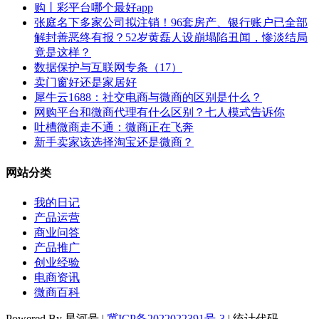
购丨彩平台哪个最好app
张庭名下多家公司拟注销！96套房产、银行账户已全部
解封善恶终有报？52岁黄磊人设崩塌陷丑闻，惨淡结局
竟是这样？
数据保护与互联网专条（17）
卖门窗好还是家居好
犀牛云1688：社交电商与微商的区别是什么？
网购平台和微商代理有什么区别？七人模式告诉你
吐槽微商走不通：微商正在飞奔
新手卖家该选择淘宝还是微商？
网站分类
我的日记
产品运营
商业问答
产品推广
创业经验
电商资讯
微商百科
Powered By 星河号 |
冀ICP备2022022391号-3
| 统计代码