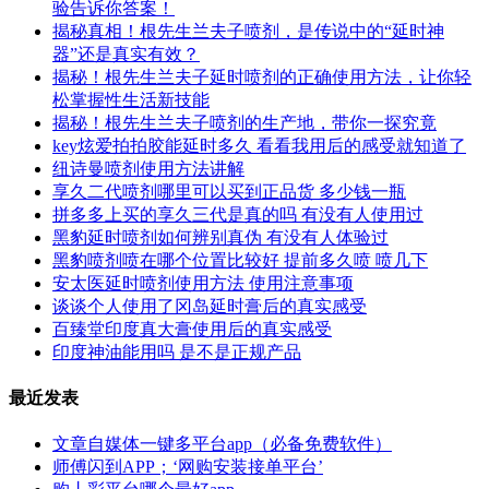
验告诉你答案！
揭秘真相！根先生兰夫子喷剂，是传说中的“延时神
器”还是真实有效？
揭秘！根先生兰夫子延时喷剂的正确使用方法，让你轻
松掌握性生活新技能
揭秘！根先生兰夫子喷剂的生产地，带你一探究竟
key炫爱拍拍胶能延时多久 看看我用后的感受就知道了
纽诗曼喷剂使用方法讲解
享久二代喷剂哪里可以买到正品货 多少钱一瓶
拼多多上买的享久三代是真的吗 有没有人使用过
黑豹延时喷剂如何辨别真伪 有没有人体验过
黑豹喷剂喷在哪个位置比较好 提前多久喷 喷几下
安太医延时喷剂使用方法 使用注意事项
谈谈个人使用了冈岛延时膏后的真实感受
百臻堂印度真大膏使用后的真实感受
印度神油能用吗 是不是正规产品
最近发表
文章自媒体一键多平台app（必备免费软件）
师傅闪到APP；‘网购安装接单平台’