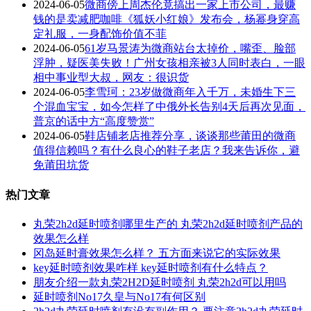
2024-06-05
微商傍上周杰伦竟搞出一家上市公司，最赚
钱的是卖减肥咖啡《狐妖小红娘》发布会，杨幂身穿高
定礼服，一身配饰价值不菲
2024-06-05
61岁马景涛为微商站台太掉价，嘴歪、脸部
浮肿，疑医美失败！广州女孩相亲被3人同时表白，一眼
相中事业型大叔，网友：很识货
2024-06-05
李雪珂：23岁做微商年入千万，未婚生下三
个混血宝宝，如今怎样了中俄外长告别4天后再次见面，
普京的话中方“高度赞赏”
2024-06-05
鞋店铺老店推荐分享，谈谈那些莆田的微商
值得信赖吗？有什么良心的鞋子老店？我来告诉你，避
免莆田坑货
热门文章
丸荣2h2d延时喷剂哪里生产的 丸荣2h2d延时喷剂产品的
效果怎么样
冈岛延时膏效果怎么样？ 五方面来说它的实际效果
key延时喷剂效果咋样 key延时喷剂有什么特点？
朋友介绍一款丸荣2H2D延时喷剂 丸荣2h2d可以用吗
延时喷剂No17久皇与No17有何区别