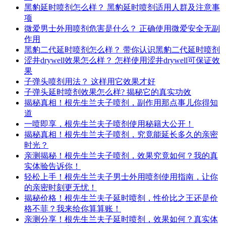
黑豹延时喷剂怎么样？ 黑豹延时喷剂适用人群及注意事
项
微爱男士外用喷剂危害是什么？ 正确使用微爱安全无副
作用
黑豹二代延时喷剂怎么样？ 带你认识黑豹二代延时喷剂
涩井drywell效果怎么样？ 怎样使用涩井drywell可保证效
果
子弹头喷剂用法？ 这样用它效果才好
子弹头延时喷剂效果怎么样? 揭秘它的真实功效
揭秘真相！根先生兰夫子喷剂，副作用那点事儿你得知
道
一喷即享，根先生兰夫子喷剂使用秘籍大公开！
揭秘真相！根先生兰夫子喷剂，究竟能延长多久的亲密
时光？
亲测揭秘！根先生兰夫子喷剂，效果究竟如何？我的真
实体验告诉你！
轻松上手！根先生兰夫子男士外用喷剂使用指南，让你
的亲密时刻更无忧！
揭秘价格！根先生兰夫子延时喷剂，性价比之王还是价
格不菲？我来给你算算账！
亲测分享！根先生兰夫子延时喷剂，效果如何？真实体