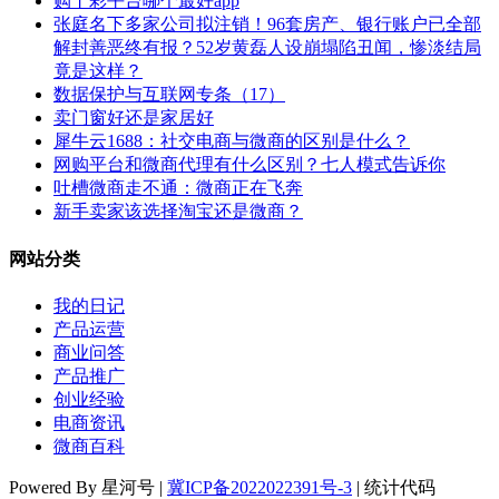
购丨彩平台哪个最好app
张庭名下多家公司拟注销！96套房产、银行账户已全部
解封善恶终有报？52岁黄磊人设崩塌陷丑闻，惨淡结局
竟是这样？
数据保护与互联网专条（17）
卖门窗好还是家居好
犀牛云1688：社交电商与微商的区别是什么？
网购平台和微商代理有什么区别？七人模式告诉你
吐槽微商走不通：微商正在飞奔
新手卖家该选择淘宝还是微商？
网站分类
我的日记
产品运营
商业问答
产品推广
创业经验
电商资讯
微商百科
Powered By 星河号 |
冀ICP备2022022391号-3
| 统计代码