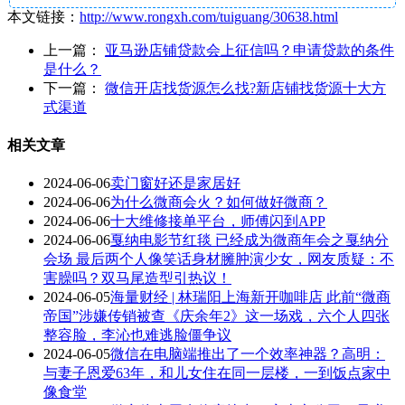
本文链接：
http://www.rongxh.com/tuiguang/30638.html
上一篇：
亚马逊店铺贷款会上征信吗？申请贷款的条件
是什么？
下一篇：
微信开店找货源怎么找?新店铺找货源十大方
式渠道
相关文章
2024-06-06
卖门窗好还是家居好
2024-06-06
为什么微商会火？如何做好微商？
2024-06-06
十大维修接单平台，师傅闪到APP
2024-06-06
戛纳电影节红毯 已经成为微商年会之戛纳分
会场 最后两个人像笑话身材臃肿演少女，网友质疑：不
害臊吗？双马尾造型引热议！
2024-06-05
海量财经 | 林瑞阳上海新开咖啡店 此前“微商
帝国”涉嫌传销被查《庆余年2》这一场戏，六个人四张
整容脸，李沁也难逃脸僵争议
2024-06-05
微信在电脑端推出了一个效率神器？高明：
与妻子恩爱63年，和儿女住在同一层楼，一到饭点家中
像食堂