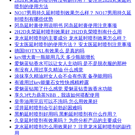
2h2d丸荣延时喷剂有没有副作用？ 要注意2h2d丸荣延时
喷剂的使用方法
NO17男用持久延时喷剂效果怎么样？ NO17男用持久延
时喷剂有哪些优势
冈岛延时膏使用说明书 冈岛延时膏使用注意事项
2H2D丸荣延时喷剂效果好 2H2D丸荣喷剂有什么用
龙水延时喷剂的主要成分 龙水延时喷剂效果怎么样？
安太医延时喷剂的使用方法？ 安太医延时喷剂注意事项
德国HOTXXL有效果么 是真的吗
key增大膏一瓶能用几天 多少瓶能增长
爱魅蓝钻香水可以让女人主动吗 是不是脱衣服的那种
有没有人用过享久精油 什么感觉
涂抹享久精油对女人会不会有伤害 备孕能用吗
有谁用过key能量石女性快感精粹露
爱魅蓝钻闻了什么感觉 爱魅蓝钻贵族香水功能
享久3代力鼎茶NBB，我该如何搭配使用
皇帝油用完后可以不洗吗 怎么用效果好
涩井延时喷剂会引起勃起困难吗
黑豹延时喷剂好用吗 黑豹延时喷剂有什么作用？
久皇延时喷剂有效果吗？ 为您分析产品的主要成分
龙水延时喷剂怎么用效果好？ 注意龙水延时喷剂的副作
用